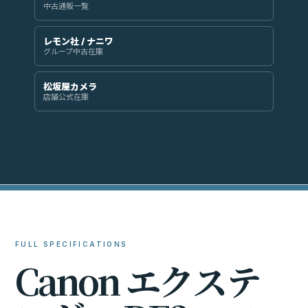
中古通販一覧
レモン社 / ナニワ
グループ中古在庫
松坂屋カメラ
店舗公式在庫
FULL SPECIFICATIONS
C
a
n
o
n
エ
ク
ス
テ