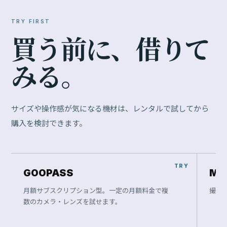
TRY FIRST
買
う
前
に
、
借
り
て
み
る
。
サイズや操作感が気になる機材は、レンタルで試してから
購入を検討できます。
GOOPASS
Ma
月額サブスクリプション型。一定の月額料金で複
撮影
数のカメラ・レンズを試せます。