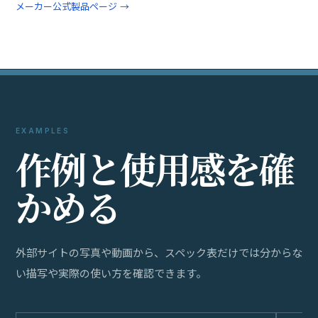
メーカー公式製品ページ →
EXAMPLES
作
例
と
使
用
感
を
確
か
め
る
外部サイトの写真や動画から、スペック表だけでは分からな
い描写や実際の使い方を確認できます。