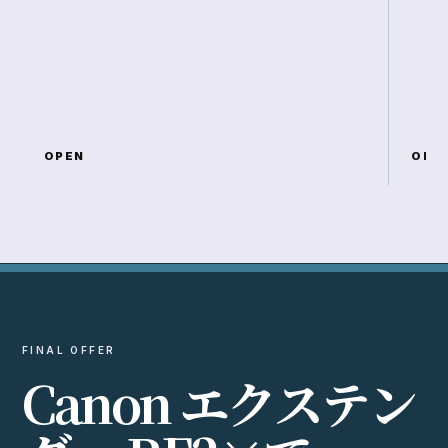
OPEN
OPE
FINAL OFFER
C
a
n
o
n
エ
ク
ス
テ
ン