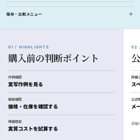
保存・比較メニュー
01 / HIGHLIGHTS
02 
購入前の判断ポイント
作例確認
詳細
実写作例を見る
ス
価格確認
公式
価格・在庫を確認する
メ
残価想定
詳細
実質コストを試算する