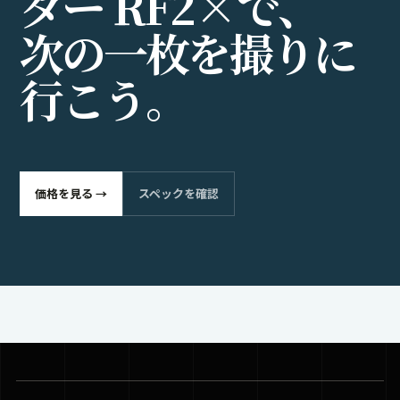
ダ
ー
R
F
2
×
で
、
次
の
一
枚
を
撮
り
に
行
こ
う
。
価格を見る →
スペックを確認