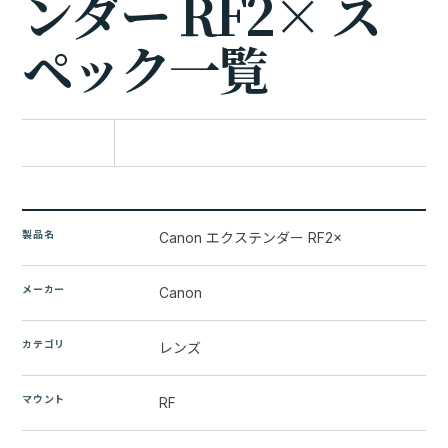
ン
ダ
ー
R
F
2
×
ス
ペ
ッ
ク
一
覧
比較に追加
製品名
Canon エクステンダー RF2×
メーカー
Canon
カテゴリ
レンズ
マウント
RF