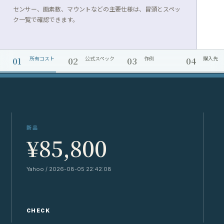
センサー、画素数、マウントなどの主要仕様は、冒頭とスペッ
ク一覧で確認できます。
01
02
03
04
所有コスト
公式スペック
作例
購入先
新品
¥85,800
Yahoo / 2026-08-05 22:42:08
Y
CHECK
C