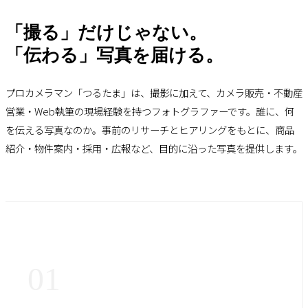
MAKE IT
「撮る」だけじゃない。
「伝わる」写真を届ける。
MATTER.
プロカメラマン「つるたま」は、撮影に加えて、カメラ販売・不動産
営業・Web執筆の現場経験を持つフォトグラファーです。誰に、何
写真で、目的を伝える。
を伝える写真なのか。事前のリサーチとヒアリングをもとに、商品
紹介・物件案内・採用・広報など、目的に沿った写真を提供します。
東京を拠点に活動するプロカメラマン。
人物・店舗・商品・建築・料理・街スナップに対応。
撮影後の使い方まで考え、目的に沿った写真を提供しま
す。
撮影ジャンルを見る
撮影を相談する
01