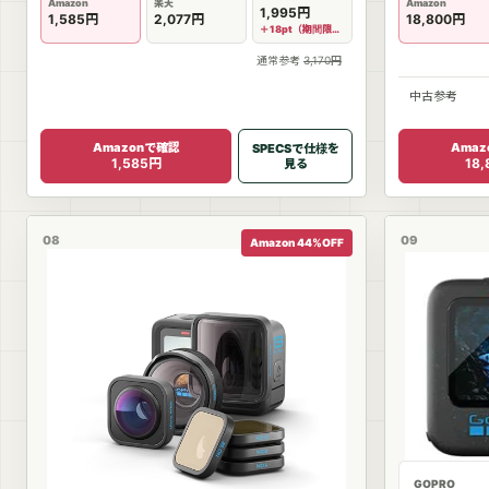
ど適用
Amazon
楽天
Amazon
1,995円
1,585円
2,077円
18,800円
＋18pt（期間限定）
通常参考
3,170円
中古参考
Amazonで確認
Ama
SPECSで仕様を
1,585円
18
見る
08
09
Amazon 44%OFF
GOPRO