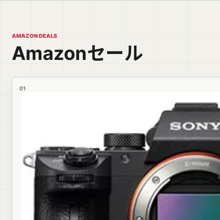
AMAZON DEALS
Amazonセール
01