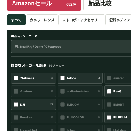
Amazonセール
新品比較
682件
すべて
カメラ・レンズ
ストロボ・アクセサリー
記録メディア
製品名・メーカー名
好きなメーカーを選ぶ
95メーカー
7Artisans
3
Adobe
4
amaran
Aputure
0
audio-technica
0
BenQ
DJI
17
ELECOM
0
EMART
FreeSea
0
FUJICOLOR
0
FUJIFILM
Hasselblad
0
hohem
0
Hollyland