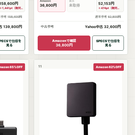
887681
Amazon
楽天
158,600円
52,153円
36,800円
未取得
＋1,441pt（期間限定）
＋474pt（期間限定）
常参考
158,400円
通常参考
62,800円
 139,800円
中古参考
Yahoo中古 32,600円
Amazonで確認
PECSで仕様を
SPECSで仕様を
36,800円
見る
見る
11
mazon 65%OFF
Amazon 62%OFF