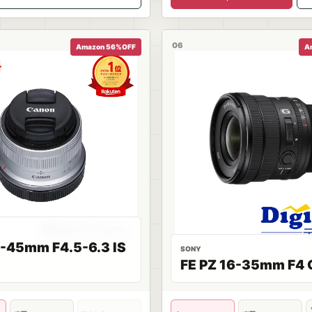
06
Amazon 56%OFF
A
-45mm F4.5-6.3 IS
SONY
FE PZ 16-35mm F4 