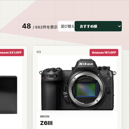
48
並び替え
/ 682件を表示
03
mazon 33%OFF
Amazon 19%OFF
NIKON
Z6III