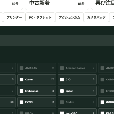
中古新着
再び注
89件
88件
プリンター
PC・タブレット
アクションカム
カメラバッグ
0
AMARAN
0
Amazon Basics
0
AMBI
5
Canon
17
CIO
5
COMI
0
Endurance
2
Epson
1
EPSO
58
FVFEL
2
Godox
0
GOD
0
INPON
0
Insta360
2
K&F C