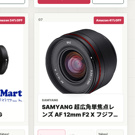
07
mazon 34%OFF
Amazon 41%OFF
SAMYANG
SAMYANG 超広角単焦点レ
G
ンズ AF 12mm F2 X フジフイ
ルム Xマウント APS-Cフォー
マット専用 軽量212g
Yahoo!
Yahoo!