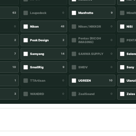
63
Loupedeck
0
Manfrotto
9
Minolt
0
Nikon
48
Nikon / NIKKOR
0
NiSi
Pentax (RICOH
2
Peak Design
2
0
PENTA
IMAGING)
7
Samyang
14
SANWA SUPPLY
0
Selen
10
SmallRig
9
SMDV
0
Sony
1
TTArtisan
0
UGREEN
10
Ulanz
3
WANDRD
0
ZealSound
0
Zeiss