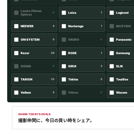
Laowa (Venus
0
Leica
1
Logicool
Optics)
NEEWER
4
Nextorage
1
NICEYRIG
OM SYSTEM
9
ORDRO
0
Panasonic
Razer
26
RODE
1
Samsung
SIGMA
0
SIRUI
3
SLIK
TARION
10
Tokina
5
TourBox
Velbon
5
Viltrox
0
Wacom
SHARE TODAY'S DEALS
撮影仲間に、今日の買い時をシェア。