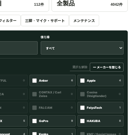
目
全製品
112件
4042件
フィルター
三脚・マイク・サポート
メンテナンス
値引率
－
選択を解除
メーカーを閉じる
TFUL
0
Anker
6
Apple
4
CONTAX / Carl
Cosina
CA
0
0
0
Zeiss
(Voigtlander)
N
0
FALCAM
0
FeiyuTech
1
OX
5
GoPro
9
HAKUBA
8
oncept
4
Kenko
1
KMZ / Soviet lenses
0