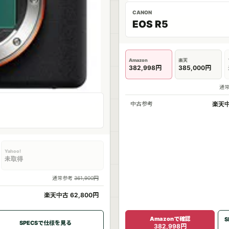
CANON
EOS R5
Amazon
楽天
382,998円
385,000円
通
中古参考
楽天中
Yahoo!
未取得
通常参考
361,900円
楽天中古 62,800円
Amazonで確認
S
SPECSで仕様を見る
382,998円