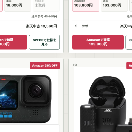
楽天
Yahoo!
Amazon
楽天
18,000円
未取得
103,800円
163,000円
通常参考
42,900円
通
楽天中古 10,560円
中古参考
楽天中古
zonで確認
Amazonで確認
SPECSで仕様を
S
,800円
103,800円
見る
10
Amazon 36%OFF
A