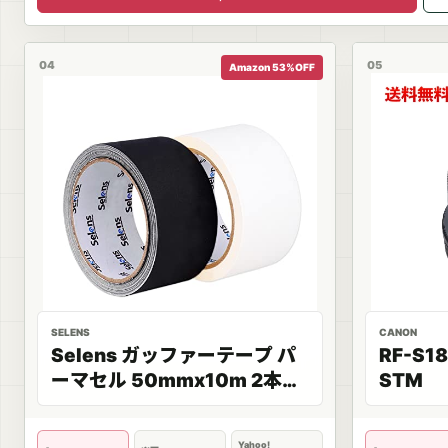
04
05
Amazon 53%OFF
SELENS
CANON
Selens ガッファーテープ パ
RF-S18
ーマセル 50mmx10m 2本セ
STM
ット ホワイト/ブラック ビデ
オ/パーティーの撮影 舞台な
Yahoo!