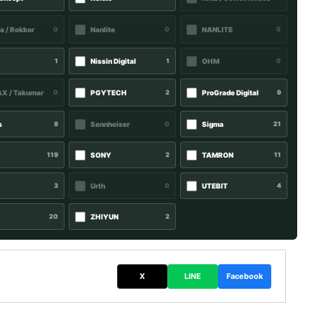
a / Rokkor
0
Nanlite
0
NANLITE
0
1
Nissin Digital
1
OHM
0
X / Takumar
0
PGYTECH
2
ProGrade Digital
9
s
8
Sennheiser
0
Sigma
21
119
SONY
2
TAMRON
11
i
3
Urth
0
UTEBIT
4
20
ZHIYUN
2
X
LINE
Facebook