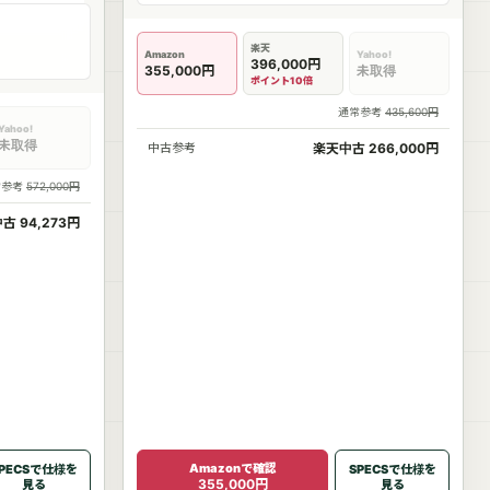
楽天
Amazon
Yahoo!
396,000円
355,000円
未取得
ポイント10倍
通常参考
435,600円
Yahoo!
未取得
中古参考
楽天中古 266,000円
常参考
572,000円
古 94,273円
Amazonで確認
PECSで仕様を
SPECSで仕様を
355,000円
見る
見る