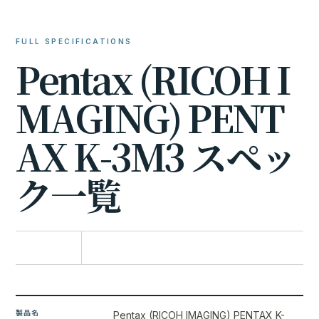
FULL SPECIFICATIONS
P
e
n
t
a
x
(
R
I
C
O
H
I
M
A
G
I
N
G
)
P
E
N
T
A
X
K
-
3
M
3
ス
ペ
ッ
ク
一
覧
比較に追加
製品名
Pentax (RICOH IMAGING) PENTAX K-