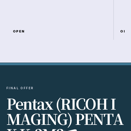
OPEN
OPE
FINAL OFFER
P
e
n
t
a
x
(
R
I
C
O
H
I
M
A
G
I
N
G
)
P
E
N
T
A