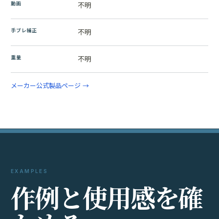
動画
不明
手ブレ補正
不明
重量
不明
メーカー公式製品ページ →
EXAMPLES
作
例
と
使
用
感
を
確