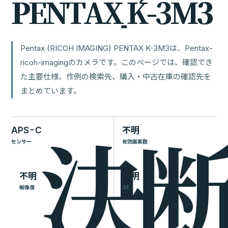
P
E
N
T
A
X
K
-
3
M
3
Pentax (RICOH IMAGING) PENTAX K-3M3は、Pentax-
ricoh-imagingのカメラです。このページでは、確認でき
た主要仕様、作例の検索先、購入・中古在庫の確認先を
まとめています。
APS-C
不明
センサー
有効画素数
不明
不明
解像度
AF