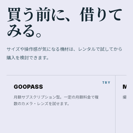
買
う
前
に
、
借
り
て
み
る
。
サイズや操作感が気になる機材は、レンタルで試してから
購入を検討できます。
GOOPASS
Ma
月額サブスクリプション型。一定の月額料金で複
撮影
数のカメラ・レンズを試せます。