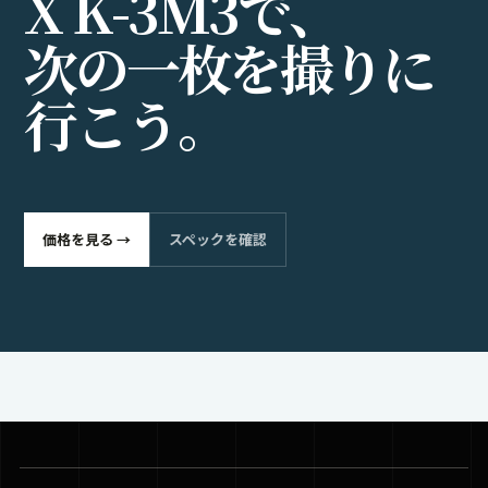
X
K
-
3
M
3
で
、
次
の
一
枚
を
撮
り
に
行
こ
う
。
価格を見る →
スペックを確認