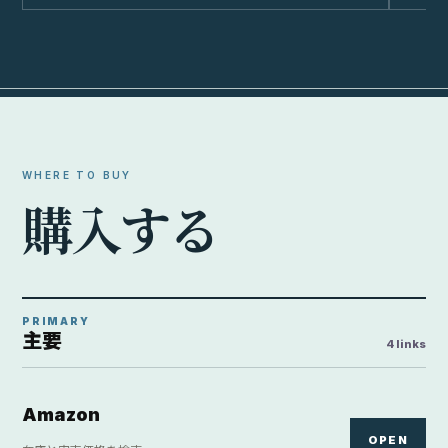
WHERE TO BUY
購
入
す
る
PRIMARY
主要
4 links
Amazon
OPEN