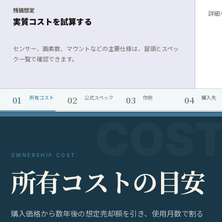
残価想定
詳細
実質コストを試算する
センサー、画素数、マウントなどの主要仕様は、冒頭とスペッ
ク一覧で確認できます。
01
02
03
04
所有コスト
公式スペック
作例
購入先
OWNERSHIP COST
所
有
コ
ス
ト
の
目
安
購入価格から数年後の想定売却額を引き、使用月数で割る