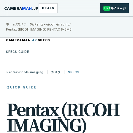
CAMERA
MAN
.JP
DEALS
マイページ
LINE
ホーム
/
カメラ一覧
/
Pentax-ricoh-imaging
/
Pentax (RICOH IMAGING) PENTAX K-3M3
CAMERAMAN
.JP
SPECS
SPECS GUIDE
Pentax-ricoh-imaging
カメラ
SPECS
QUICK GUIDE
P
e
n
t
a
x
(
R
I
C
O
H
I
M
A
G
I
N
G
)