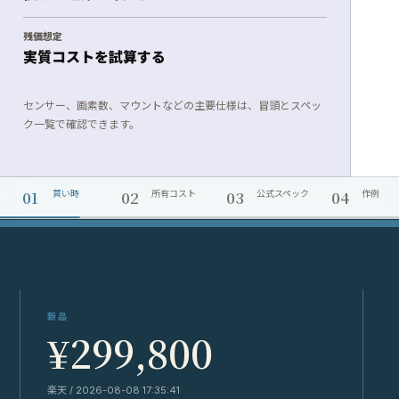
残価想定
実質コストを試算する
センサー、画素数、マウントなどの主要仕様は、冒頭とスペッ
ク一覧で確認できます。
01
02
03
04
買い時
所有コスト
公式スペック
作例
新品
¥299,800
楽天 / 2026-08-08 17:35:41
Y