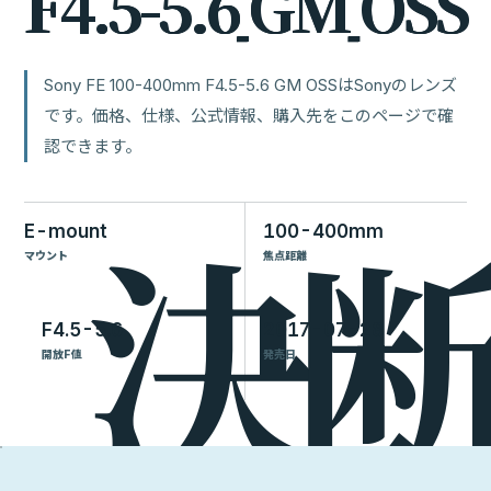
F
4
.
5
-
5
.
6
G
M
O
S
S
Sony FE 100-400mm F4.5-5.6 GM OSSはSonyのレンズ
です。価格、仕様、公式情報、購入先をこのページで確
認できます。
E-mount
100-400mm
マウント
焦点距離
F4.5-5.6
2017-07-28
開放F値
発売日