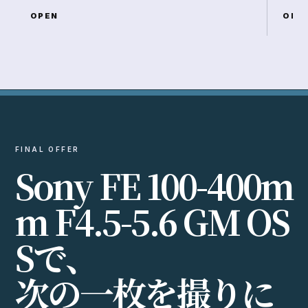
OPEN
OPE
FINAL OFFER
S
o
n
y
F
E
1
0
0
-
4
0
0
m
m
F
4
.
5
-
5
.
6
G
M
O
S
S
で
、
次
の
一
枚
を
撮
り
に