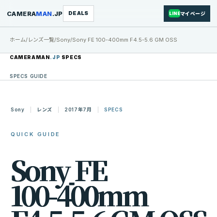
CAMERA
MAN
.JP
DEALS
マイページ
LINE
ホーム
/
レンズ一覧
/
Sony
/
Sony FE 100-400mm F4.5-5.6 GM OSS
CAMERAMAN
.JP
SPECS
SPECS GUIDE
Sony
レンズ
2017年7月
SPECS
QUICK GUIDE
S
o
n
y
F
E
1
0
0
-
4
0
0
m
m