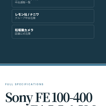
中古通販一覧
レモン社 / ナニワ
グループ中古在庫
松坂屋カメラ
店舗公式在庫
FULL SPECIFICATIONS
S
o
n
y
F
E
1
0
0
-
4
0
0