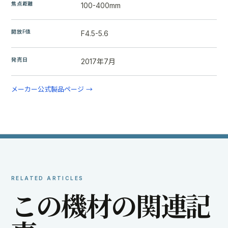
焦点距離
100-400mm
開放F値
F4.5-5.6
発売日
2017年7月
メーカー公式製品ページ →
RELATED ARTICLES
こ
の
機
材
の
関
連
記