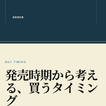
CHECK
C
BUY TIMING
発
売
時
期
か
ら
考
え
る
、
買
う
タ
イ
ミ
ン
グ