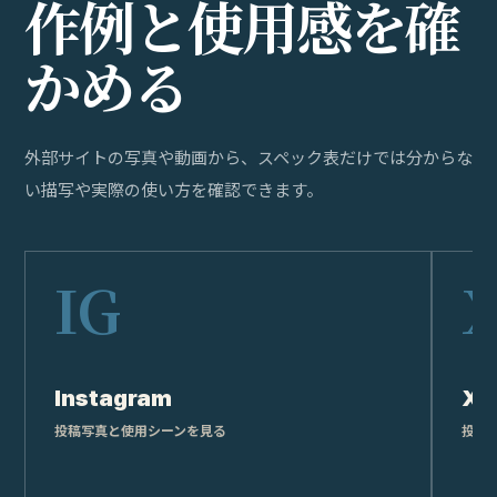
作
例
と
使
用
感
を
確
か
め
る
外部サイトの写真や動画から、スペック表だけでは分からな
い描写や実際の使い方を確認できます。
Instagram
X
投稿写真と使用シーンを見る
投稿