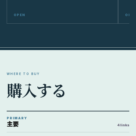
WHERE TO BUY
購
入
す
る
PRIMARY
主要
4 links