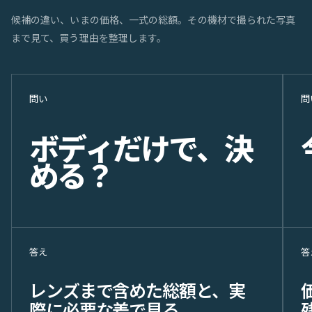
候補の違い、いまの価格、一式の総額。その機材で撮られた写真
まで見て、買う理由を整理します。
問い
問
ボ
デ
ィ
だ
け
で
、
決
め
る
？
答え
答
レンズまで含めた総額と、実
際に必要な差で見る。