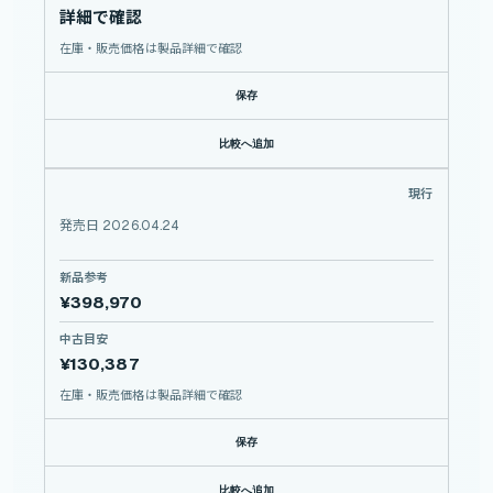
詳細で確認
在庫・販売価格は製品詳細で確認
保存
比較へ追加
NIKKOR Z 70-200mm f/2.8 VR S II
現行
NIKON
NIKKOR
Z
発売日 2026.04.24
70-200mm
f/2.8
VR
S
II
新品参考
¥398,970
中古目安
¥130,387
在庫・販売価格は製品詳細で確認
保存
比較へ追加