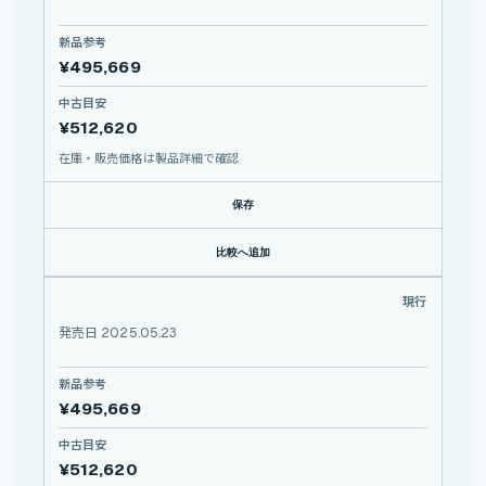
新品参考
¥495,669
中古目安
¥512,620
在庫・販売価格は製品詳細で確認
保存
比較へ追加
SEL50150GM
現行
SONY
SEL50150GM
発売日 2025.05.23
新品参考
¥495,669
中古目安
¥512,620