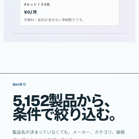
Aセット / 24回
¥0/月
手数料・金利は含まない単純割りです。
機材索引
5
,
1
5
2
製
品
か
ら
、
条
件
で
絞
り
込
む
。
製品名が決まっていなくても、メーカー、カテゴリ、価格