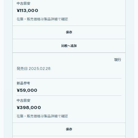
中古目安
¥113,000
在庫・販売価格は製品詳細で確認
保存
比較へ追加
NIKKOR Z 35mm f/1.2 S
現行
NIKON
NIKKOR
Z
発売日 2025.02.28
35mm
f/1.2
S
新品参考
¥59,000
中古目安
¥398,000
在庫・販売価格は製品詳細で確認
保存