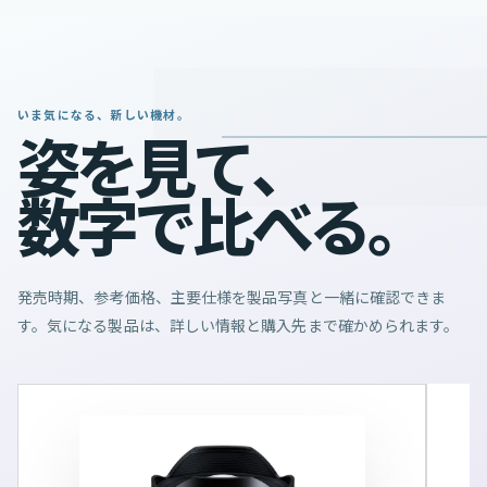
いま気になる、新しい機材。
姿
を
見
て
、
数
字
で
比
べ
る
。
発売時期、参考価格、主要仕様を製品写真と一緒に確認できま
す。気になる製品は、詳しい情報と購入先まで確かめられます。