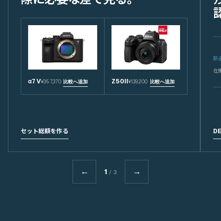
新
在
α7 V
Z50II
¥357,370
¥139,200
比較へ追加
比較へ追加
セット総額を作る
D
←
→
1
/ 3