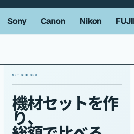
Sony
Canon
Nikon
FUJI
SET BUILDER
機
材
セ
ッ
ト
を
作
り
、
総
額
で
比
べ
る
。