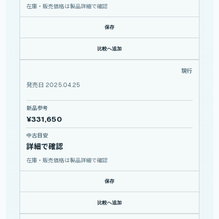
在庫・販売価格は製品詳細で確認
保存
比較へ追加
NIKKOR Z 28-135mm f/4 PZ
現行
NIKON
NIKKOR
Z
発売日 2025.04.25
28-135mm
f/4
PZ
新品参考
¥331,650
中古目安
詳細で確認
在庫・販売価格は製品詳細で確認
保存
比較へ追加