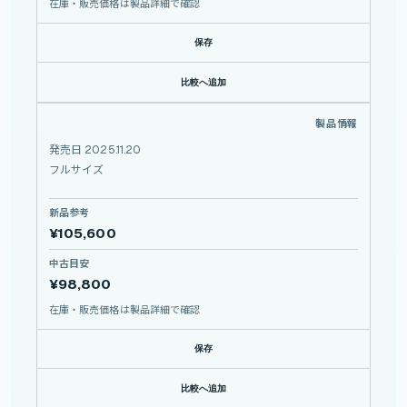
在庫・販売価格は製品詳細で確認
保存
比較へ追加
25-200mm F/2.8-5.6 Di III VXD G2
製品情報
TAMRON
25-200mm
発売日 2025.11.20
F/2.8-5.6
Di
III
フルサイズ
VXD
G2
新品参考
¥105,600
中古目安
¥98,800
在庫・販売価格は製品詳細で確認
保存
比較へ追加