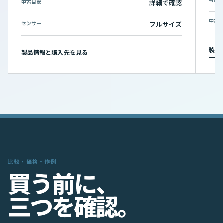
中古目安
詳細で確認
中古
センサー
フルサイズ
製品
製品情報と購入先を見る
比較・価格・作例
買
う
前
に
、
三
つ
を
確
認
。