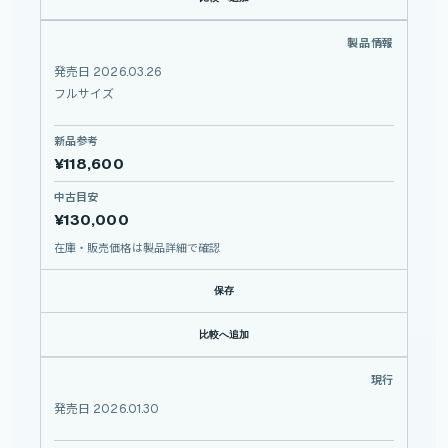
35-100mm F/2.8 Di III VXD
製品情報
TAMRON
35-100mm
F/2.8
Di
発売日 2026.03.26
フルサイズ
III
VXD
新品参考
¥118,600
中古目安
¥130,000
在庫・販売価格は製品詳細で確認
保存
比較へ追加
NIKKOR Z 24-105mm f/4-7.1
現行
NIKON
NIKKOR
Z
発売日 2026.01.30
24-105mm
f/4-7.1