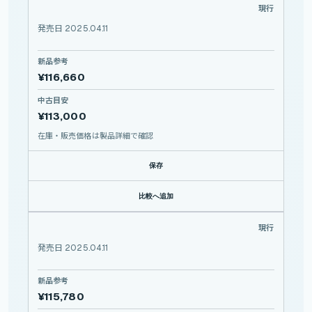
FE 16mm F1.8 G
現行
SONY
FE
16mm
発売日 2025.04.11
F1.8
G
新品参考
¥116,660
中古目安
¥113,000
在庫・販売価格は製品詳細で確認
保存
比較へ追加
SEL16F18G
現行
SONY
SEL16F18G
発売日 2025.04.11
新品参考
¥115,780