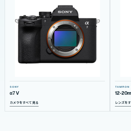
SONY
TAMRON
α7 V
12-20m
カメラをすべて見る
レンズをす