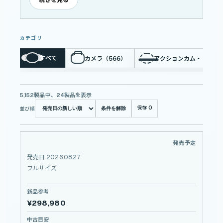
続きを見る
カテゴリ
すべて
カメラ（566）
アクションカム・ドローン
5,152製品中、24製品を表示
保存
0
並び順
条件を解除
12-20mm F2.8
発売予定
TAMRON
12-20mm
発売日 2026.08.27
F2.8
フルサイズ
新品参考
¥298,980
中古目安