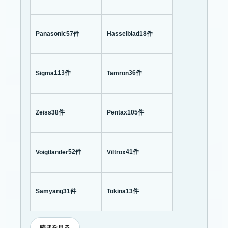
57件
18件
Panasonic
Hasselblad
113件
36件
Sigma
Tamron
38件
105件
Zeiss
Pentax
52件
41件
Voigtlander
Viltrox
31件
13件
Samyang
Tokina