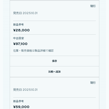
NIKKOR Z DX 16-50mm f/2.8 VR
現行
NIKON
NIKKOR
Z
DX
発売日 2025.10.31
16-50mm
f/2.8
VR
新品参考
¥28,000
中古目安
¥97,100
在庫・販売価格は製品詳細で確認
保存
比較へ追加
NIKKOR Z DX MC 35mm f/1.7
現行
NIKON
NIKKOR
Z
DX
発売日 2025.10.31
MC
35mm
f/1.7
新品参考
¥59,000