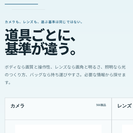
カメラも、レンズも、選ぶ基準は同じではない。
道
具
ご
と
に
、
基
準
が
違
う
。
ボディなら画質と操作性、レンズなら画角と明るさ、照明なら光
のつくり方、バッグなら持ち運びやすさ。必要な情報から探せま
す。
カメラ
レンズ
566製品