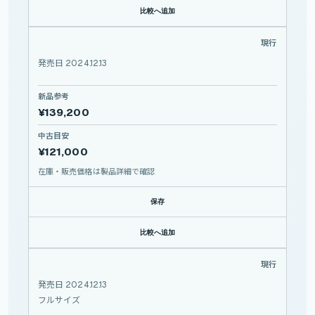
比較へ追加
Z50II
現行
NIKON
Z50II
発売日 2024.12.13
新品参考
¥139,200
中古目安
¥121,000
在庫・販売価格は製品詳細で確認
保存
比較へ追加
α1 II
現行
SONY
α1
II
発売日 2024.12.13
フルサイズ