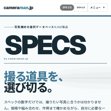
camera
man
.jp
SPECS
DEALS
メニュー
写真機材の選択データベース
5,152製品
SPECS
by cameraman.jp
撮
る
道
具
を
、
選
び
切
る
。
スペックの数字だけでは、撮りたい写真に合うかは分かりませ
ん。価格や組み合わせ、作例まで確かめながら、自分に必要な一