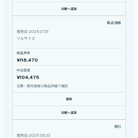
比較へ追加
16-30mm F/2.8 Di III VXD G2
製品情報
TAMRON
16-30mm
発売日 2025.07.31
F/2.8
Di
III
VXD
フルサイズ
G2
新品参考
¥118,470
中古目安
¥104,475
在庫・販売価格は製品詳細で確認
保存
比較へ追加
FE 50-150mm F2 GM
現行
SONY
FE
50-150mm
F2
GM
発売日 2025.05.23