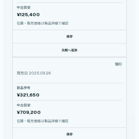
中古目安
¥125,400
在庫・販売価格は製品詳細で確認
保存
比較へ追加
NIKKOR Z 24-70mm f/2.8 S II
現行
NIKON
NIKKOR
Z
発売日 2025.09.26
24-70mm
f/2.8
S
II
新品参考
¥321,650
中古目安
¥709,200
在庫・販売価格は製品詳細で確認
保存