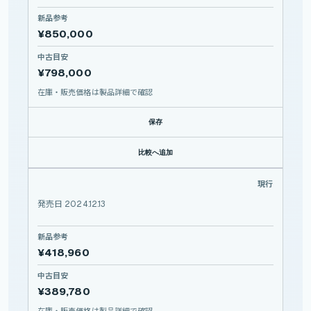
新品参考
¥850,000
中古目安
¥798,000
在庫・販売価格は製品詳細で確認
保存
比較へ追加
FE 28-70mm F2 GM
現行
SONY
FE
28-70mm
F2
GM
発売日 2024.12.13
新品参考
¥418,960
中古目安
¥389,780