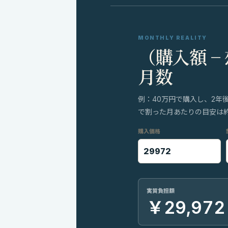
MONTHLY REALITY
（購入額 −
月数
例：40万円で購入し、2年
で割った月あたりの目安は約8
購入価格
実質負担額
￥29,972