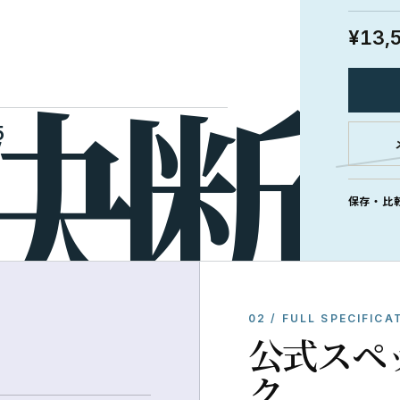
¥13,
5
保存・比
02 / FULL SPECIFICA
公式スペ
ク