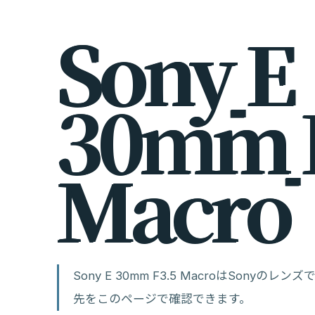
S
o
n
y
E
3
0
m
m
M
a
c
r
o
Sony E 30mm F3.5 MacroはSony
先をこのページで確認できます。