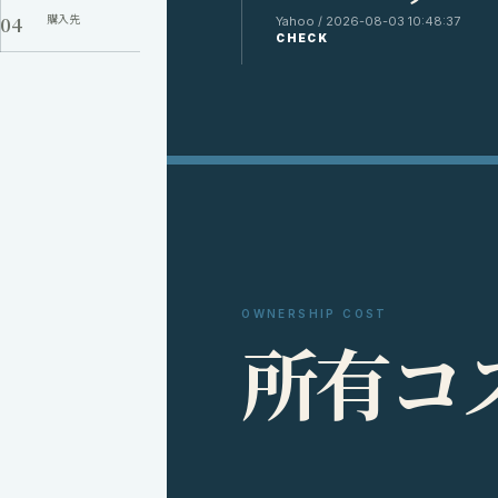
04
購入先
Yahoo / 2026-08-03 10:48:37
CHECK
OWNERSHIP COST
所
有
コ