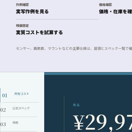
作例確認
価格確認
実写作例を見る
価格・在庫を確
残価想定
実質コストを試算する
センサー、画素数、マウントなどの主要仕様は、冒頭とスペック一覧で
01
所有コスト
新品
02
公式スペック
¥29,9
03
作例