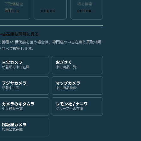
下取価格を
場を検索
確認
中古在庫も同時に見る
旧機種や1世代前を狙う場合は、専門店の中古在庫と買取相場
を並べて確認します。
三宝カメラ
おぎさく
新着順の中古在庫
中古商品一覧
フジヤカメラ
マップカメラ
新着中古品
中古商品検索
カメラのキタムラ
レモン社 / ナニワ
中古通販一覧
グループ中古在庫
松坂屋カメラ
店舗公式在庫