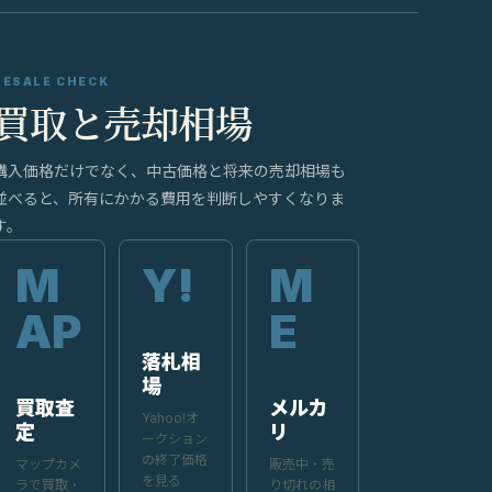
RESALE CHECK
買取と売却相場
購入価格だけでなく、中古価格と将来の売却相場も
並べると、所有にかかる費用を判断しやすくなりま
す。
落札相
場
買取査
メルカ
Yahoo!オ
定
リ
ークション
の終了価格
マップカメ
販売中・売
を見る
ラで買取・
り切れの相