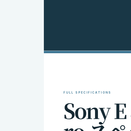
FULL SPECIFICATIONS
S
o
n
y
E