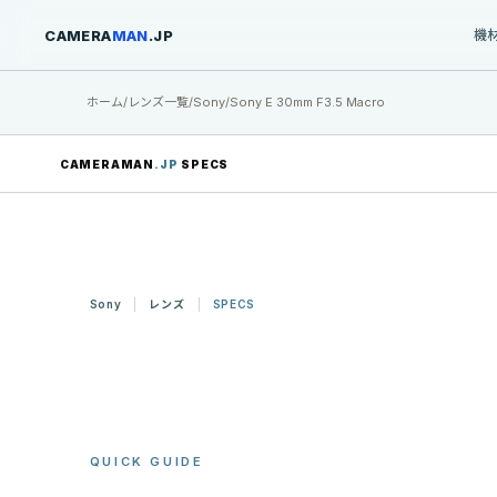
CAMERA
MAN
.JP
機
ホーム
/
レンズ一覧
/
Sony
/
Sony E 30mm F3.5 Macro
CAMERAMAN
.JP
SPECS
Sony
レンズ
SPECS
QUICK GUIDE