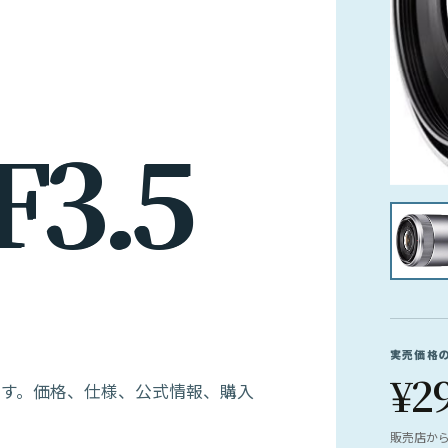
F
3
.
5
実売価格
¥2
のレンズです。価格、仕様、公式情報、購入
販売店か