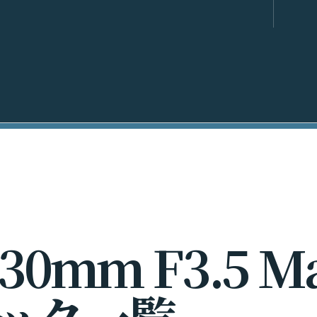
3
0
m
m
F
3
.
5
M