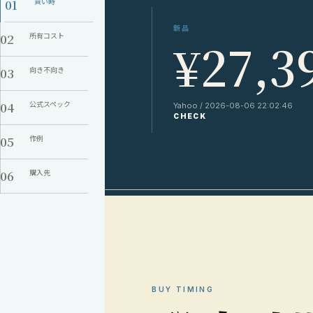
01
買い時
新品
02
所有コスト
¥27,3
03
向き不向き
04
公式スペック
Yahoo / 2026-08-06 22:02:46
CHECK
05
作例
06
購入先
BUY TIMING