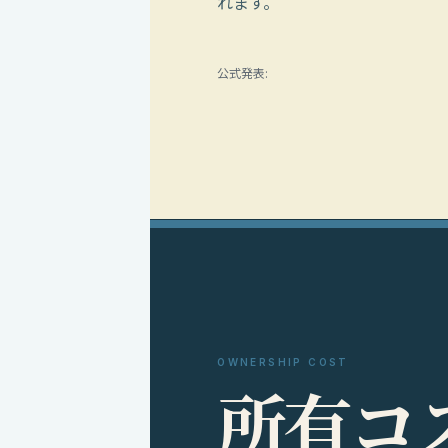
れます。
公式発表:
OWNERSHIP COST
所
有
コ