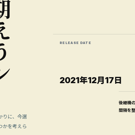
期
え
う
RELEASE DATE
ン
2021年12月17日
後継機
間隔を
かりに、今選
つかを考えら