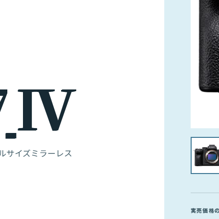
7
I
V
ルサイズミラーレス
実売価格