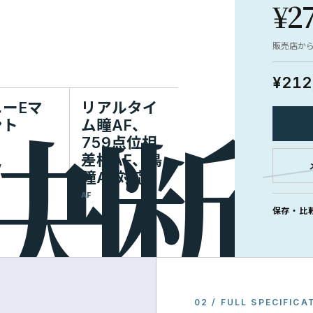
¥2
販売店か
¥212
ニーEマ
リアルタイ
ント
ム瞳AF、
759点位相
差検AF、鳥
瞳AF対応
AF
保存・比
02 / FULL SPECIFICA