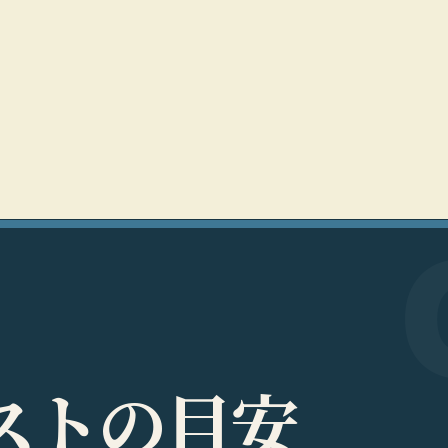
ス
ト
の
目
安