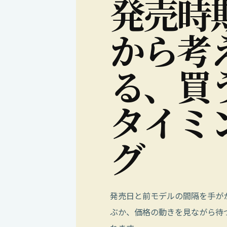
発
売
時
か
ら
考
る
、
買
タ
イ
ミ
グ
発売日と前モデルの間隔を手が
ぶか、価格の動きを見ながら待