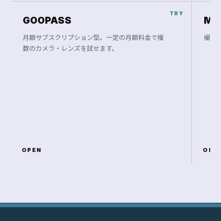
GOOPASS
Ma
月額サブスクリプション型。一定の月額料金で複
撮影
数のカメラ・レンズを試せます。
OPEN
OPE