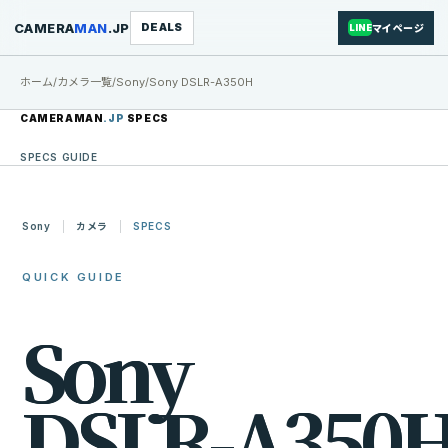
CAMERA
MAN
.JP
DEALS
マイページ
LINE
ホーム
/
カメラ一覧
/
Sony
/
Sony DSLR-A350H
CAMERAMAN
.JP
SPECS
SPECS GUIDE
Sony
カメラ
SPECS
QUICK GUIDE
S
o
n
y
D
S
L
R
-
A
3
5
0