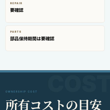
REPAIR
要確認
PARTS
部品保持期間は要確認
OWNERSHIP COST
所
有
コ
ス
ト
の
目
安