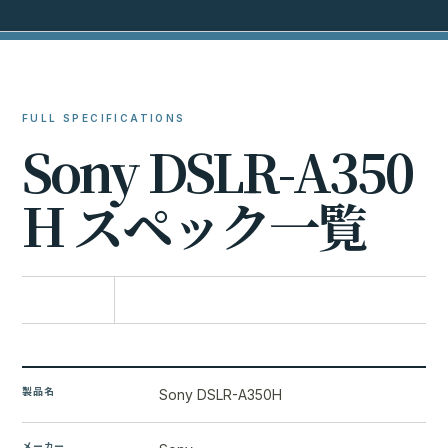
FULL SPECIFICATIONS
S
o
n
y
D
S
L
R
-
A
3
5
0
H
ス
ペ
ッ
ク
一
覧
比較に追加
製品名
Sony DSLR-A350H
メーカー