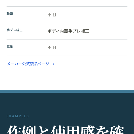
動画
不明
手ブレ補正
ボディ内蔵手ブレ補正
重量
不明
メーカー公式製品ページ →
EXAMPLES
作
例
と
使
用
感
を
確