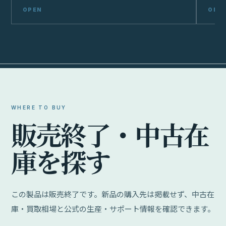
WHERE TO BUY
販
売
終
了
・
中
古
在
庫
を
探
す
この製品は販売終了です。新品の購入先は掲載せず、中古在
庫・買取相場と公式の生産・サポート情報を確認できます。