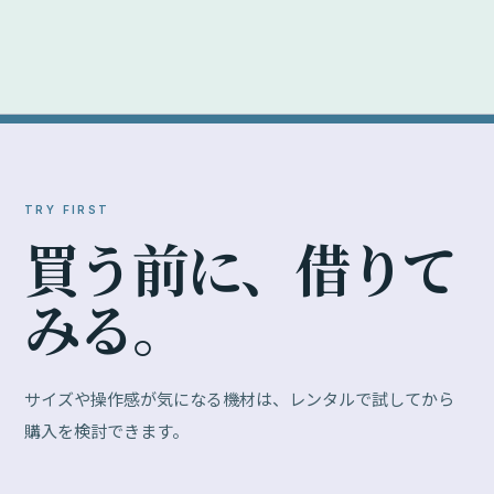
TRY FIRST
買
う
前
に
、
借
り
て
み
る
。
サイズや操作感が気になる機材は、レンタルで試してから
購入を検討できます。