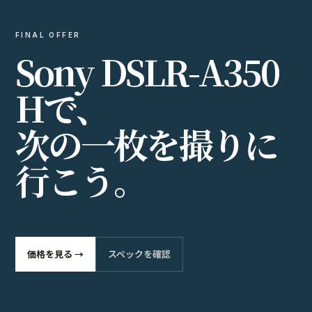
FINAL OFFER
S
o
n
y
D
S
L
R
-
A
3
5
0
H
で
、
次
の
一
枚
を
撮
り
に
行
こ
う
。
価格を見る →
スペックを確認