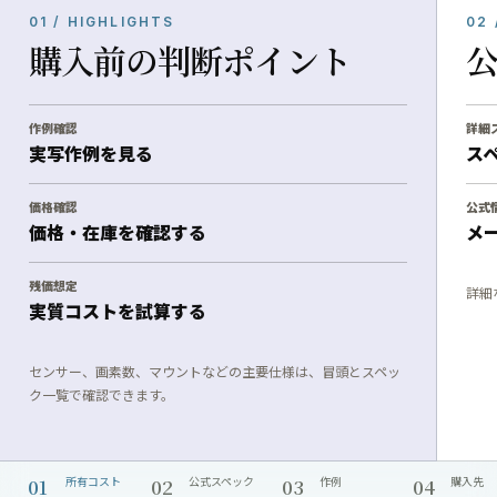
01 / HIGHLIGHTS
02 
購入前の判断ポイント
作例確認
詳細
実写作例を見る
ス
価格確認
公式
価格・在庫を確認する
メ
残価想定
詳細
実質コストを試算する
センサー、画素数、マウントなどの主要仕様は、冒頭とスペッ
ク一覧で確認できます。
01
02
03
04
所有コスト
公式スペック
作例
購入先