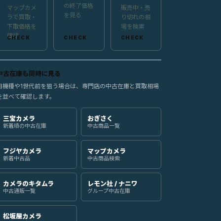
の終了価格
マップカメ
販売中・売
を見る
ラで買取・
り切れの相
下取価格を
場を検索
確認
中古在庫も同時に見る
旧機種や1世代前を狙う場合は、専門店の中古在庫と買取相場
を並べて確認します。
三宝カメラ
おぎさく
新着順の中古在庫
中古商品一覧
フジヤカメラ
マップカメラ
新着中古品
中古商品検索
カメラのキタムラ
レモン社 / ナニワ
中古通販一覧
グループ中古在庫
松坂屋カメラ