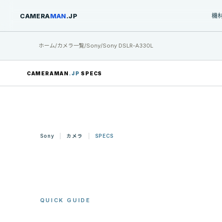
CAMERA
MAN
.JP
機
ホーム
/
カメラ一覧
/
Sony
/
Sony DSLR-A330L
CAMERAMAN
.JP
SPECS
Sony
カメラ
SPECS
QUICK GUIDE