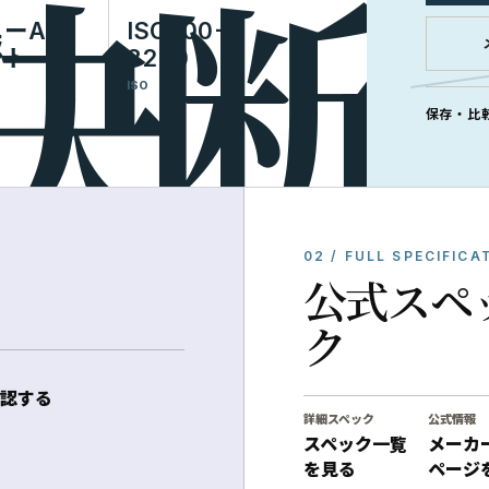
ニーAマ
ISO100-
ント
3200
ISO
保存・比
02 / FULL SPECIFICA
公式スペ
ク
認する
詳細スペック
公式情報
スペック一覧
メーカ
を見る
ページ