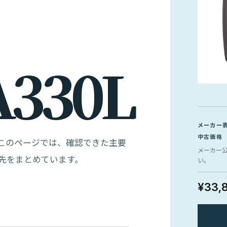
A
3
3
0
L
メーカー
中古価格
ラです。このページでは、確認できた主要
メーカー
先をまとめています。
い。
¥33,