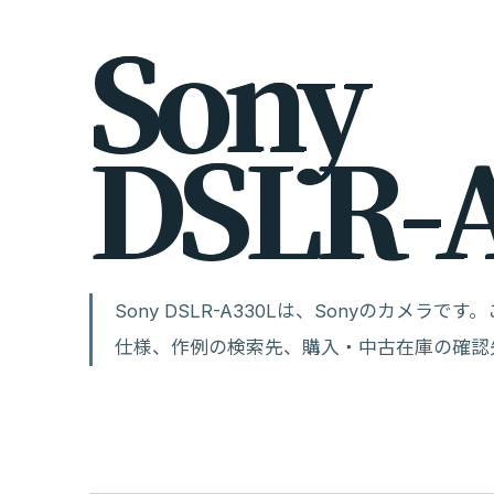
S
o
n
y
D
S
L
R
-
Sony DSLR-A330Lは、Sonyのカメ
仕様、作例の検索先、購入・中古在庫の確認