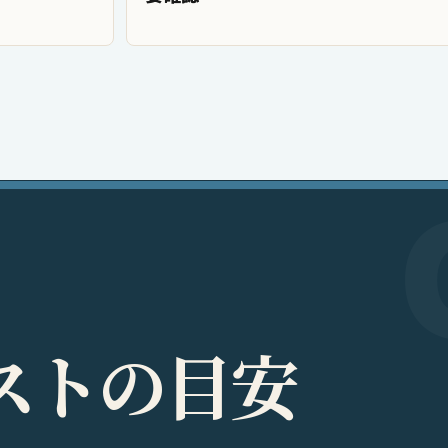
ス
ト
の
目
安