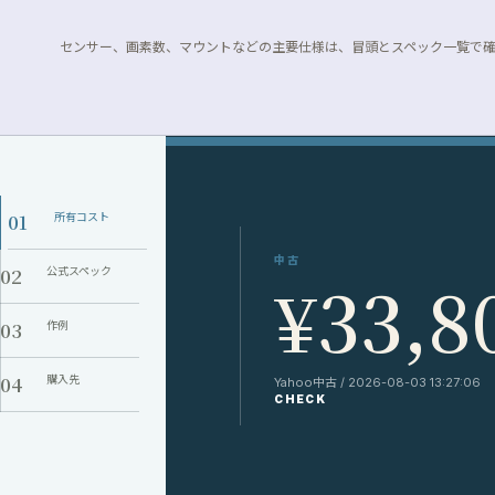
センサー、画素数、マウントなどの主要仕様は、冒頭とスペック一覧で
01
所有コスト
中古
02
公式スペック
¥33,8
03
作例
04
購入先
Yahoo中古 / 2026-08-03 13:27:06
CHECK