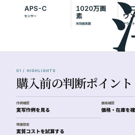
APS-C
1020万画
ソ
素
ウ
センサー
有効画素数
マウント
01 / HIGHLIGHTS
購入前の判断ポイント
作例確認
価格確認
実写作例を見る
価格・在庫を確
残価想定
実質コストを試算する