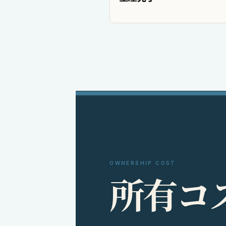
OWNERSHIP COST
所
有
コ