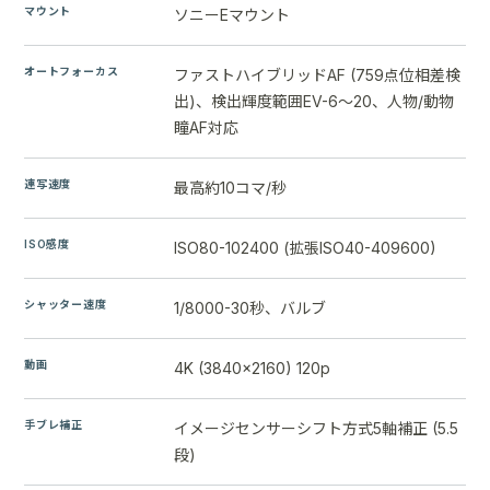
マウント
ソニーEマウント
オートフォーカス
ファストハイブリッドAF (759点位相差検
出)、検出輝度範囲EV-6～20、人物/動物
瞳AF対応
連写速度
最高約10コマ/秒
ISO感度
ISO80-102400 (拡張ISO40-409600)
シャッター速度
1/8000-30秒、バルブ
動画
4K (3840x2160) 120p
手ブレ補正
イメージセンサーシフト方式5軸補正 (5.5
段)