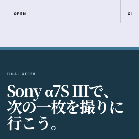
OPEN
OPE
FINAL OFFER
S
o
n
y
α
7
S
I
I
I
で
、
次
の
一
枚
を
撮
り
に
行
こ
う
。