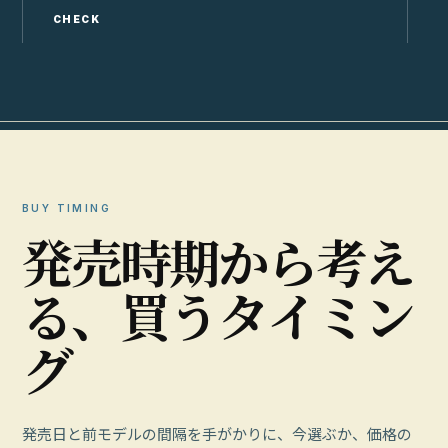
CHECK
C
BUY TIMING
発
売
時
期
か
ら
考
え
る
、
買
う
タ
イ
ミ
ン
グ
発売日と前モデルの間隔を手がかりに、今選ぶか、価格の