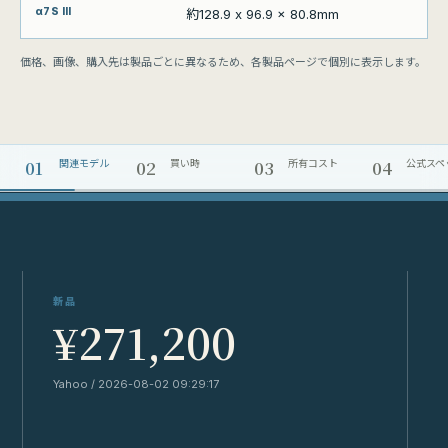
約128.9 x 96.9 x 80.8mm
価格、画像、購入先は製品ごとに異なるため、各製品ページで個別に表示します。
01
02
03
04
関連モデル
買い時
所有コスト
公式スペ
新品
¥271,200
Yahoo / 2026-08-02 09:29:17
Y