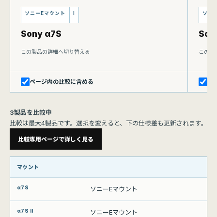
ソニーEマウント
I
ソニ
Sony α7S
Sony
この製品の詳細へ切り替える
この製
ページ内の比較に含める
ペ
3製品を比較中
比較は最大4製品です。選択を変えると、下の仕様差も更新されます。
比較専用ページで詳しく見る
比較項目
マウント
α7S
α7S II
α7S III
ソニーEマウント
ソニーEマウント