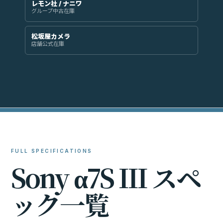
レモン社 / ナニワ
グループ中古在庫
松坂屋カメラ
店舗公式在庫
FULL SPECIFICATIONS
S
o
n
y
α
7
S
I
I
I
ス
ペ
ッ
ク
一
覧