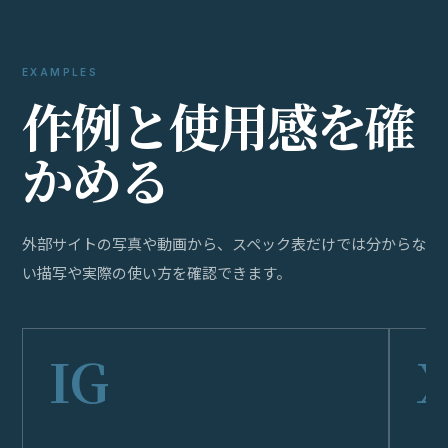
EXAMPLES
作
例
と
使
用
感
を
確
か
め
る
外部サイトの写真や動画から、スペック表だけでは分からな
い描写や実際の使い方を確認できます。