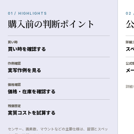
01 / HIGHLIGHTS
02 
購入前の判断ポイント
買い時
詳細
買い時を確認する
ス
作例確認
公式
実写作例を見る
メ
価格確認
詳細
価格・在庫を確認する
残価想定
実質コストを試算する
センサー、画素数、マウントなどの主要仕様は、冒頭とスペッ