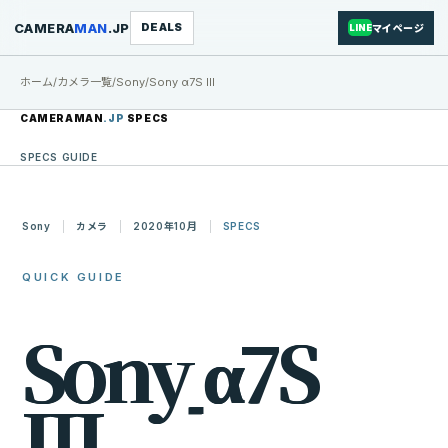
CAMERA
MAN
.JP
DEALS
マイページ
LINE
ホーム
/
カメラ一覧
/
Sony
/
Sony α7S III
CAMERAMAN
.JP
SPECS
SPECS GUIDE
Sony
カメラ
2020年10月
SPECS
QUICK GUIDE
S
o
n
y
α
7
S
I
I
I