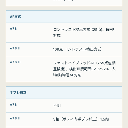
AF方式
コントラスト検出方式 (25点)、瞳AF
対応
169点 コントラスト検出方式
ファストハイブリッドAF (759点位相
差検出)、検出輝度範囲EV-6～20、人
物/動物瞳AF対応
手ブレ補正
不明
5軸（ボディ内手ブレ補正）4.5段