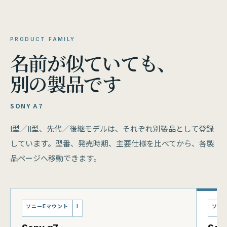
PRODUCT FAMILY
名前が似ていても、
別の製品です
SONY Α7
I型／II型、先代／後継モデルは、それぞれ別製品として登録
しています。型番、発売時期、主要仕様を比べてから、各製
品ページへ移動できます。
ソニーEマウント
I
ソニ