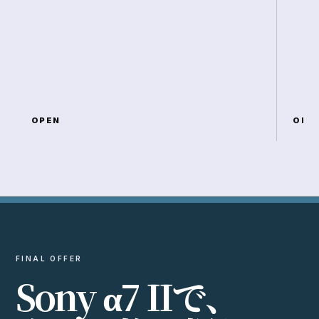
OPEN
OPE
FINAL OFFER
S
o
n
y
α
7
I
I
で
、