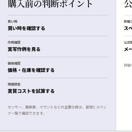
購入前の判断ポイント
買い時
詳細
買い時を確認する
ス
作例確認
公式
実写作例を見る
メ
価格確認
詳細
価格・在庫を確認する
残価想定
実質コストを試算する
センサー、画素数、マウントなどの主要仕様は、冒頭とスペッ
ク一覧で確認できます。