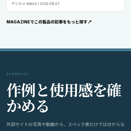
デジカメ Watch / 2026.08.07
MAGAZINEでこの製品の記事をもっと探す
EXAMPLES
作
例
と
使
用
感
を
確
か
め
る
外部サイトの写真や動画から、スペック表だけでは分からな