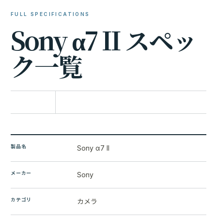
FULL SPECIFICATIONS
S
o
n
y
α
7
I
I
ス
ペ
ッ
ク
一
覧
比較に追加
製品名
Sony α7 II
メーカー
Sony
カテゴリ
カメラ