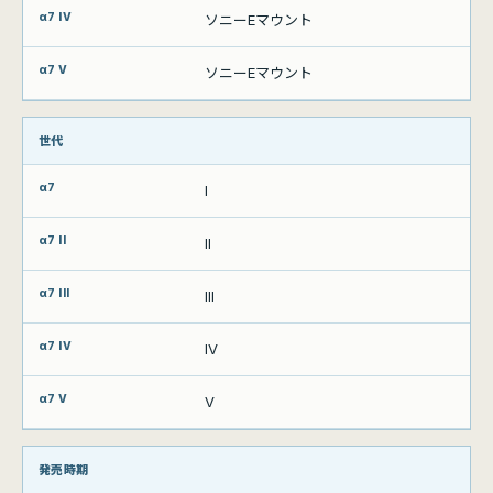
ソニーEマウント
ソニーEマウント
世代
I
II
III
IV
V
発売時期