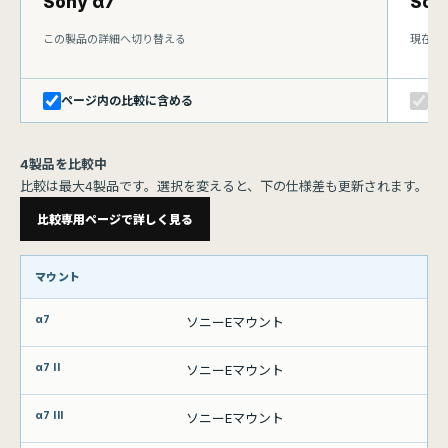
Sony α7
Sony
この製品の詳細へ切り替える
現在表
ページ内の比較に含める
比
4製品を比較中
比較は最大4製品です。選択を変えると、下の仕様差も更新されます。
比較専用ページで詳しく見る
比較項目
マウント
α7
α7 II
α7 III
ソニーEマウント
α7 IV
ソニーEマウント
ソニーEマウント