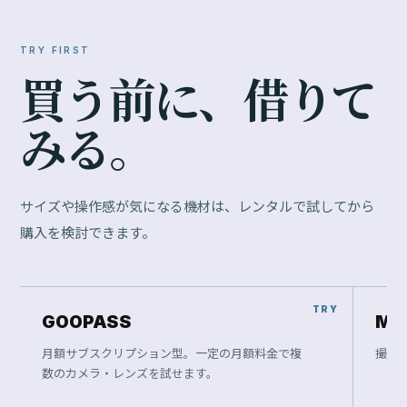
TRY FIRST
買
う
前
に
、
借
り
て
み
る
。
サイズや操作感が気になる機材は、レンタルで試してから
購入を検討できます。
GOOPASS
Ma
月額サブスクリプション型。一定の月額料金で複
撮影
数のカメラ・レンズを試せます。