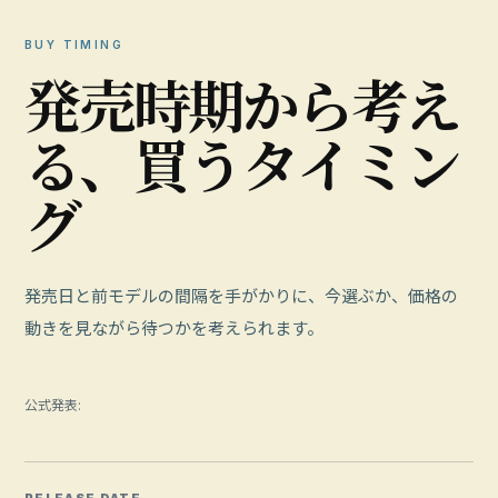
BUY TIMING
発
売
時
期
か
ら
考
え
る
、
買
う
タ
イ
ミ
ン
グ
発売日と前モデルの間隔を手がかりに、今選ぶか、価格の
動きを見ながら待つかを考えられます。
公式発表: