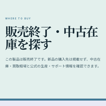
WHERE TO BUY
販
売
終
了
・
中
古
在
庫
を
探
す
この製品は販売終了です。新品の購入先は掲載せず、中古在
庫・買取相場と公式の生産・サポート情報を確認できます。