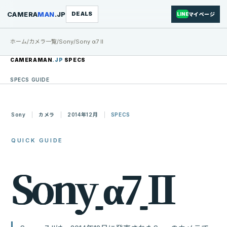
CAMERA
MAN
.JP
DEALS
マイページ
LINE
ホーム
/
カメラ一覧
/
Sony
/
Sony α7 II
CAMERAMAN
.JP
SPECS
SPECS GUIDE
Sony
カメラ
2014年12月
SPECS
QUICK GUIDE
S
o
n
y
α
7
I
I