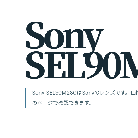
S
o
n
y
S
E
L
9
0
Sony SEL90M28GはSonyのレンズで
のページで確認できます。