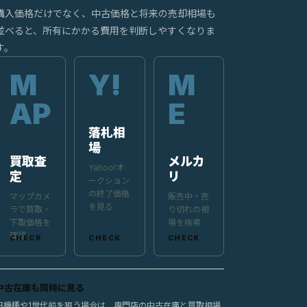
購入価格だけでなく、中古価格と将来の売却相場も
並べると、所有にかかる費用を判断しやすくなりま
す。
落札相
場
買取査
メルカ
Yahoo!オ
定
リ
ークション
の終了価格
マップカメ
販売中・売
を見る
ラで買取・
り切れの相
下取価格を
場を検索
確認
中古在庫も同時に見る
旧機種や1世代前を狙う場合は、専門店の中古在庫と買取相場