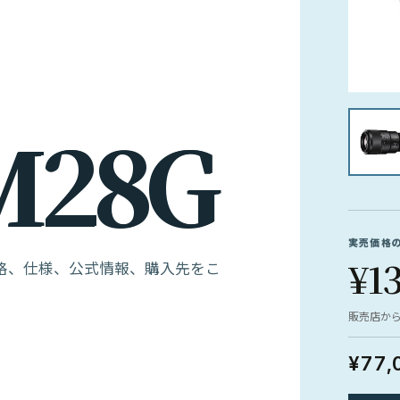
M
2
8
G
実売価格
¥1
す。価格、仕様、公式情報、購入先をこ
販売店か
¥77,