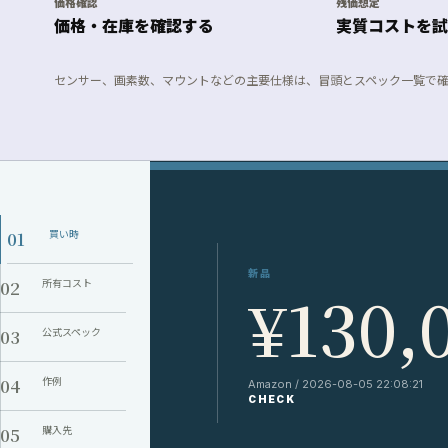
価格確認
残価想定
価格・在庫を確認する
実質コストを試
センサー、画素数、マウントなどの主要仕様は、冒頭とスペック一覧で
01
買い時
新品
02
所有コスト
¥130,
03
公式スペック
04
作例
Amazon / 2026-08-05 22:08:21
CHECK
05
購入先