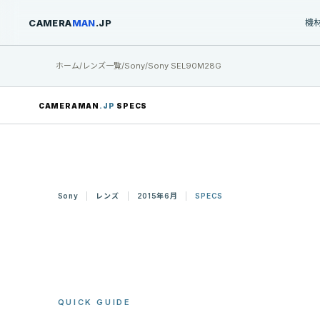
CAMERA
MAN
.JP
機
ホーム
/
レンズ一覧
/
Sony
/
Sony SEL90M28G
CAMERAMAN
.JP
SPECS
Sony
レンズ
2015年6月
SPECS
QUICK GUIDE