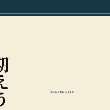
期
え
う
RELEASE DATE