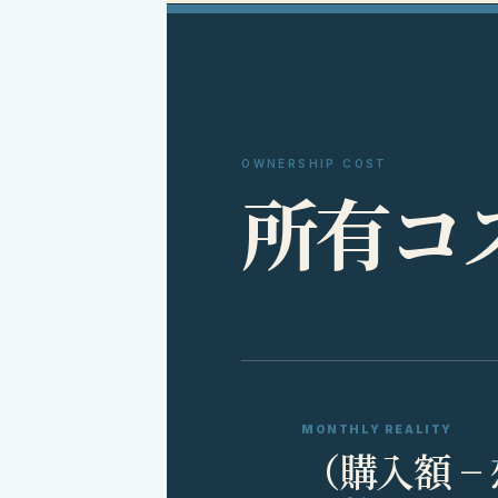
OWNERSHIP COST
所
有
コ
MONTHLY REALITY
（購入額 −