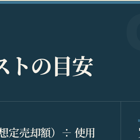
ス
ト
の
目
安
 想定売却額）÷ 使用