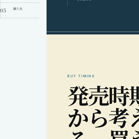
05
購入先
BUY TIMING
発
売
時
か
ら
考