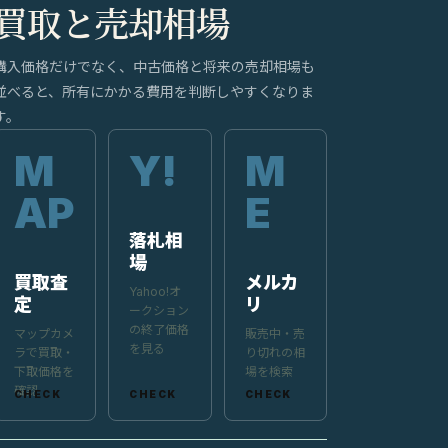
買取と売却相場
購入価格だけでなく、中古価格と将来の売却相場も
並べると、所有にかかる費用を判断しやすくなりま
す。
落札相
場
買取査
メルカ
Yahoo!オ
定
リ
ークション
の終了価格
マップカメ
販売中・売
を見る
ラで買取・
り切れの相
下取価格を
場を検索
確認