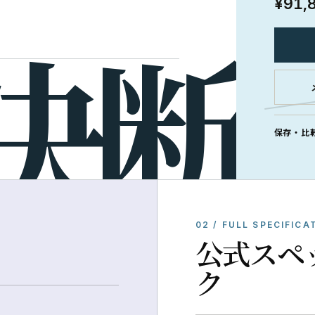
¥91,
保存・比
02 / FULL SPECIFICA
公式スペ
ク