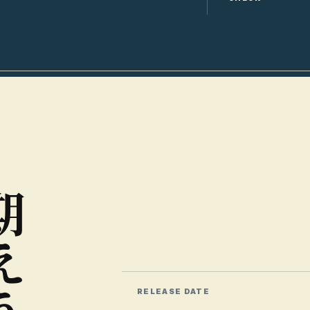
期
え
RELEASE DATE