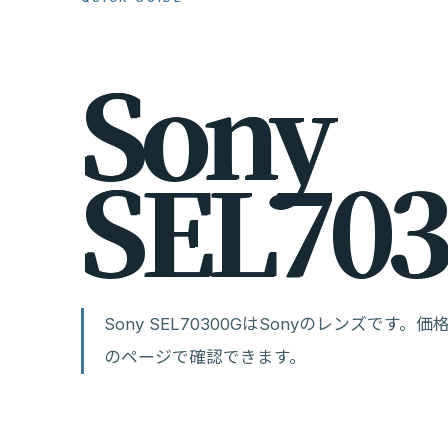
S
o
n
y
S
E
L
7
0
3
Sony SEL70300GはSonyのレンズで
のページで確認できます。