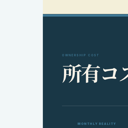
OWNERSHIP COST
所
有
コ
MONTHLY REALITY