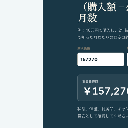
（購入額 −
月数
例：40万円で購入し、2年
で割った月あたりの目安は約8
購入価格
実質負担額
￥157,27
状態、保証、付属品、キャ
目安として確認してくださ