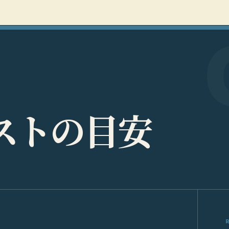
ス
ト
の
目
安