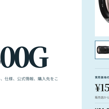
0
0
G
実売価格
す。価格、仕様、公式情報、購入先をこ
¥1
販売店か