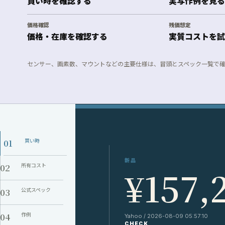
買い時を確認する
実写作例を見る
価格確認
残価想定
価格・在庫を確認する
実質コストを試
センサー、画素数、マウントなどの主要仕様は、冒頭とスペック一覧で
01
買い時
新品
02
所有コスト
¥157,
03
公式スペック
04
作例
Yahoo / 2026-08-09 05:57:10
CHECK