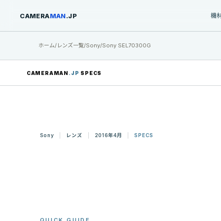
CAMERA
MAN
.JP
機
ホーム
/
レンズ一覧
/
Sony
/
Sony SEL70300G
CAMERAMAN
.JP
SPECS
Sony
レンズ
2016年4月
SPECS
QUICK GUIDE