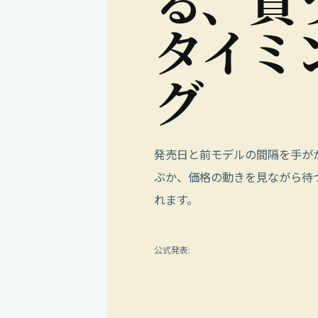
る
、
買
タ
イ
ミ
グ
発売日と前モデルの間隔を手が
ぶか、価格の動きを見ながら待
れます。
公式発表: