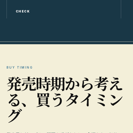
CHECK
C
BUY TIMING
発
売
時
期
か
ら
考
え
る
、
買
う
タ
イ
ミ
ン
グ