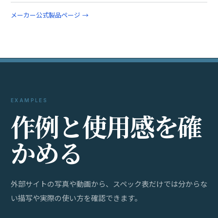
メーカー公式製品ページ →
EXAMPLES
作
例
と
使
用
感
を
確
か
め
る
外部サイトの写真や動画から、スペック表だけでは分からな
い描写や実際の使い方を確認できます。