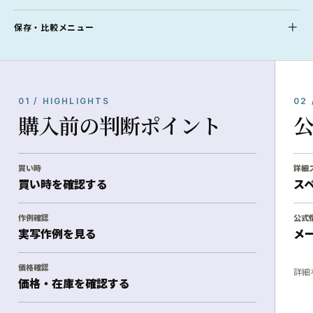
保存・比較メニュー
01 / HIGHLIGHTS
02 
購入前の判断ポイント
買い時
詳細
買い時を確認する
ス
作例確認
公式
実写作例を見る
メ
価格確認
詳細
価格・在庫を確認する