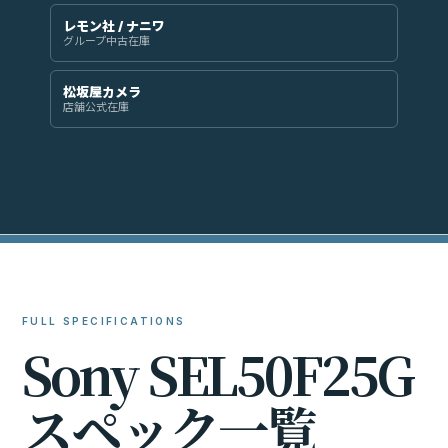
レモン社 / ナニワ
グループ中古在庫
松坂屋カメラ
店舗公式在庫
FULL SPECIFICATIONS
S
o
n
y
S
E
L
5
0
F
2
5
G
ス
ペ
ッ
ク
一
覧