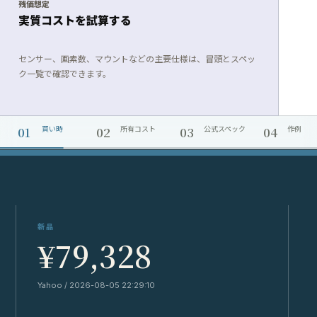
残価想定
実質コストを試算する
センサー、画素数、マウントなどの主要仕様は、冒頭とスペッ
ク一覧で確認できます。
01
02
03
04
買い時
所有コスト
公式スペック
作例
新品
¥79,328
Yahoo / 2026-08-05 22:29:10
Y