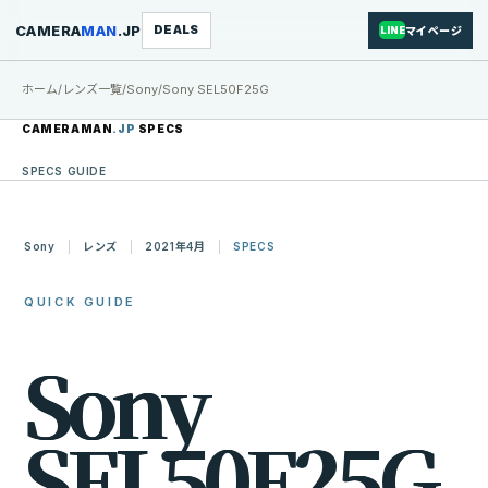
CAMERA
MAN
.JP
DEALS
マイページ
LINE
ホーム
/
レンズ一覧
/
Sony
/
Sony SEL50F25G
CAMERAMAN
.JP
SPECS
SPECS GUIDE
Sony
レンズ
2021年4月
SPECS
QUICK GUIDE
S
o
n
y
S
E
L
5
0
F
2
5
G