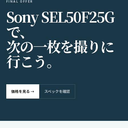
FINAL OFFER
S
o
n
y
S
E
L
5
0
F
2
5
G
で
、
次
の
一
枚
を
撮
り
に
行
こ
う
。
価格を見る →
スペックを確認