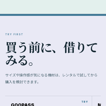
TRY FIRST
買
う
前
に
、
借
り
て
み
る
。
サイズや操作感が気になる機材は、レンタルで試してから
購入を検討できます。
GOOPASS
Ma