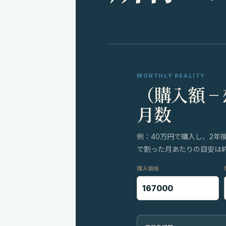
MONTHLY REALITY
（購入額 −
月数
例：40万円で購入し、2年
で割った月あたりの目安は約8
購入価格