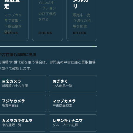
Yahoo!オ
定
リ
ークション
の終了価格
マップカメ
販売中・売
を見る
ラで買取・
り切れの相
下取価格を
場を検索
確認
中古在庫も同時に見る
旧機種や1世代前を狙う場合は、専門店の中古在庫と買取相場
を並べて確認します。
三宝カメラ
おぎさく
新着順の中古在庫
中古商品一覧
フジヤカメラ
マップカメラ
新着中古品
中古商品検索
カメラのキタムラ
レモン社 / ナニワ
中古通販一覧
グループ中古在庫