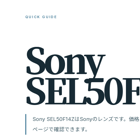
QUICK GUIDE
S
o
n
y
S
E
L
5
0
Sony SEL50F14ZはSonyのレンズで
ページで確認できます。