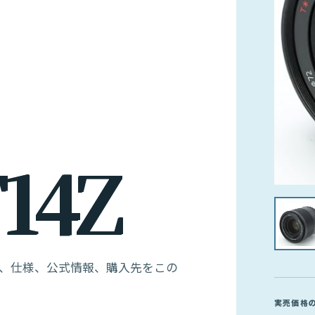
F
1
4
Z
す。価格、仕様、公式情報、購入先をこの
実売価格