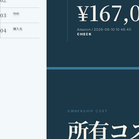
¥167,
03
作例
04
購入先
Amazon / 2026-08-10 10:48:40
CHECK
OWNERSHIP COST
所
有
コ