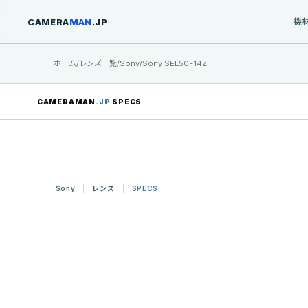
CAMERA
MAN
.JP
機
ホーム
/
レンズ一覧
/
Sony
/
Sony SEL50F14Z
CAMERAMAN
.JP
SPECS
Sony
レンズ
SPECS