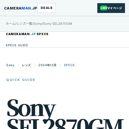
CAMERA
MAN
.JP
DEALS
マイページ
LINE
ホーム
/
レンズ一覧
/
Sony
/
Sony SEL2870GM
CAMERAMAN
.JP
SPECS
SPECS GUIDE
Sony
レンズ
2024年12月
SPECS
QUICK GUIDE
S
o
n
y
S
E
L
2
8
7
0
G
M