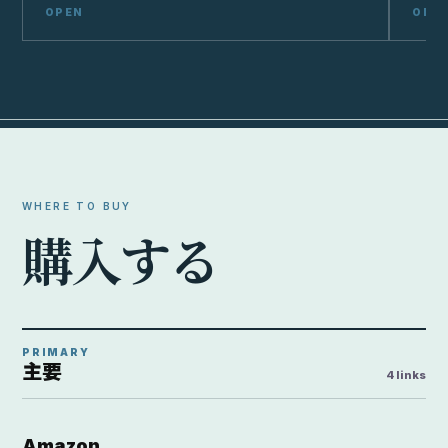
WHERE TO BUY
購
入
す
る
PRIMARY
主要
4 links
Amazon