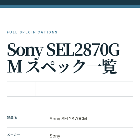
FULL SPECIFICATIONS
S
o
n
y
S
E
L
2
8
7
0
G
M
ス
ペ
ッ
ク
一
覧
比較に追加
製品名
Sony SEL2870GM
メーカー
Sony