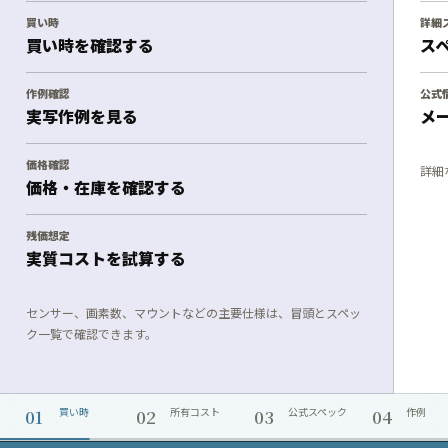
買い時
詳細
買い時を確認する
ス
作例確認
公式
実写作例を見る
メ
価格確認
詳細
価格・在庫を確認する
残価想定
実質コストを試算する
センサー、画素数、マウントなどの主要仕様は、冒頭とスペッ
ク一覧で確認できます。
01
02
03
04
買い時
所有コスト
公式スペック
作例