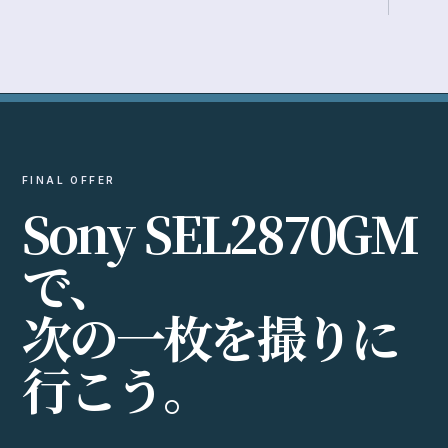
FINAL OFFER
S
o
n
y
S
E
L
2
8
7
0
G
M
で
、
次
の
一
枚
を
撮
り
に
行
こ
う
。