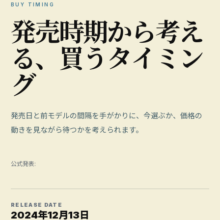
BUY TIMING
発
売
時
期
か
ら
考
え
る
、
買
う
タ
イ
ミ
ン
グ
発売日と前モデルの間隔を手がかりに、今選ぶか、価格の
動きを見ながら待つかを考えられます。
公式発表:
RELEASE DATE
2024年12月13日