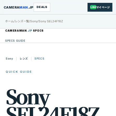
CAMERA
MAN
.JP
DEALS
マイページ
LINE
ホーム
/
レンズ一覧
/
Sony
/
Sony SEL24F18Z
CAMERAMAN
.JP
SPECS
SPECS GUIDE
Sony
レンズ
SPECS
QUICK GUIDE
S
o
n
y
S
E
L
2
4
F
1
8
Z