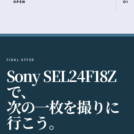
OPEN
OPE
FINAL OFFER
S
o
n
y
S
E
L
2
4
F
1
8
Z
で
、
次
の
一
枚
を
撮
り
に
行
こ
う
。