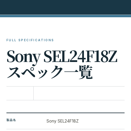
FULL SPECIFICATIONS
S
o
n
y
S
E
L
2
4
F
1
8
Z
ス
ペ
ッ
ク
一
覧
比較に追加
製品名
Sony SEL24F18Z