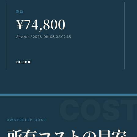
新品
¥74,800
Amazon / 2026-08-08 02:02:35
Y
CHECK
C
OWNERSHIP COST
所
有
コ
ス
ト
の
目
安