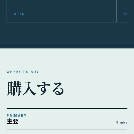
WHERE TO BUY
購
入
す
る
PRIMARY
主要
4 links