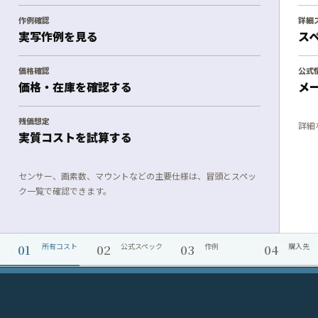
作例確認
詳細
実写作例を見る
ス
価格確認
公式
価格・在庫を確認する
メ
残価想定
詳細
実質コストを試算する
センサー、画素数、マウントなどの主要仕様は、冒頭とスペッ
ク一覧で確認できます。
01
02
03
04
所有コスト
公式スペック
作例
購入先