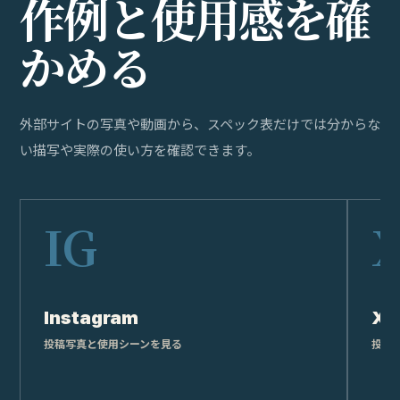
作
例
と
使
用
感
を
確
か
め
る
外部サイトの写真や動画から、スペック表だけでは分からな
い描写や実際の使い方を確認できます。
Instagram
X
投稿写真と使用シーンを見る
投稿