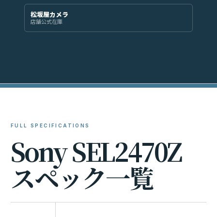
松坂屋カメラ
店舗公式在庫
FULL SPECIFICATIONS
S
o
n
y
S
E
L
2
4
7
0
Z
ス
ペ
ッ
ク
一
覧
比較に追加