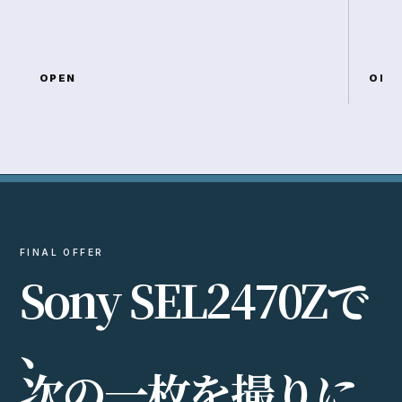
OPEN
OPE
FINAL OFFER
S
o
n
y
S
E
L
2
4
7
0
Z
で
、
次
の
一
枚
を
撮
り
に