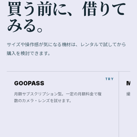
買
う
前
に
、
借
り
て
み
る
。
サイズや操作感が気になる機材は、レンタルで試してから
購入を検討できます。
GOOPASS
Ma
月額サブスクリプション型。一定の月額料金で複
撮影
数のカメラ・レンズを試せます。