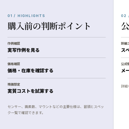
01 / HIGHLIGHTS
02 
購入前の判断ポイント
作例確認
詳細
実写作例を見る
ス
価格確認
公式
価格・在庫を確認する
メ
残価想定
詳細
実質コストを試算する
センサー、画素数、マウントなどの主要仕様は、冒頭とスペッ
ク一覧で確認できます。