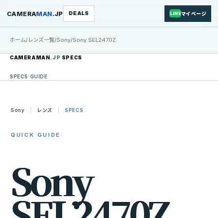
CAMERA
MAN
.JP
DEALS
マイページ
LINE
ホーム
/
レンズ一覧
/
Sony
/
Sony SEL2470Z
CAMERAMAN
.JP
SPECS
SPECS GUIDE
Sony
レンズ
SPECS
QUICK GUIDE
S
o
n
y
S
E
L
2
4
7
0
Z