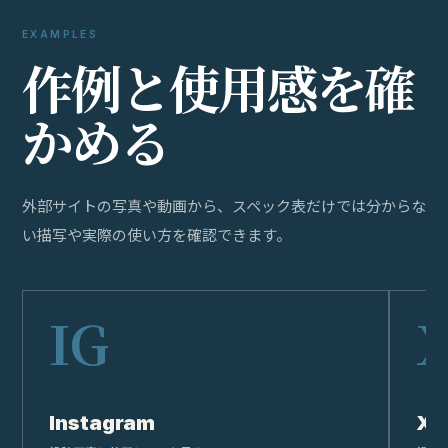
EXAMPLES
作
例
と
使
用
感
を
確
か
め
る
外部サイトの写真や動画から、スペック表だけでは分からな
い描写や実際の使い方を確認できます。
Instagram
X