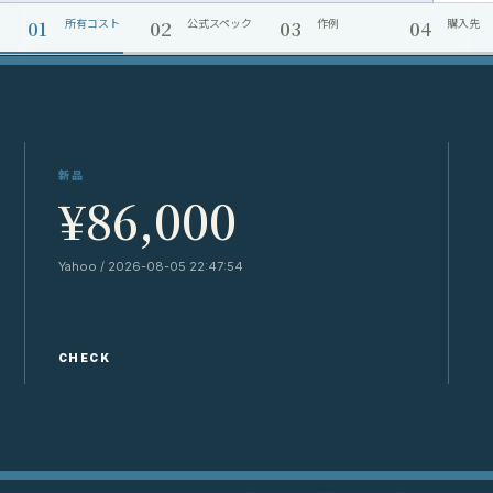
01
02
03
04
所有コスト
公式スペック
作例
購入先
新品
¥86,000
Yahoo / 2026-08-05 22:47:54
Y
CHECK
C