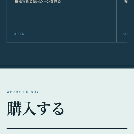
投稿写真と使用シーンを見る
投稿
WHERE TO BUY
購
入
す
る