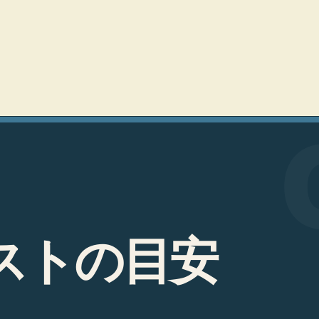
ス
ト
の
目
安