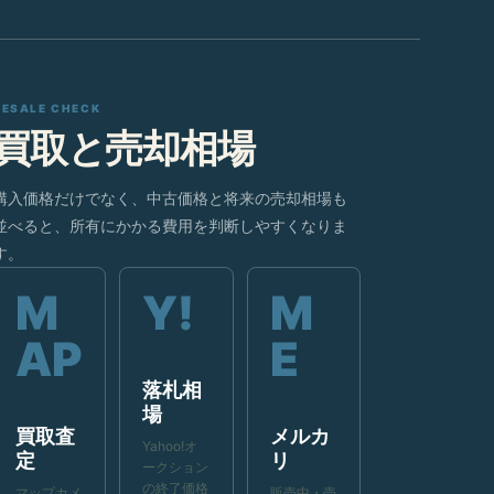
RESALE CHECK
買取と売却相場
購入価格だけでなく、中古価格と将来の売却相場も
並べると、所有にかかる費用を判断しやすくなりま
す。
落札相
場
買取査
メルカ
Yahoo!オ
定
リ
ークション
の終了価格
マップカメ
販売中・売