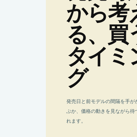
か
ら
考
る
、
買
タ
イ
ミ
グ
発売日と前モデルの間隔を手が
ぶか、価格の動きを見ながら待
れます。