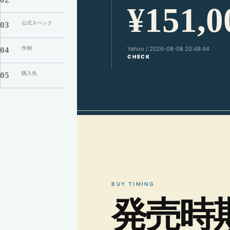
¥151,0
公式スペック
03
作例
04
Yahoo / 2026-08-08 20:48:44
CHECK
購入先
05
BUY TIMING
発
売
時