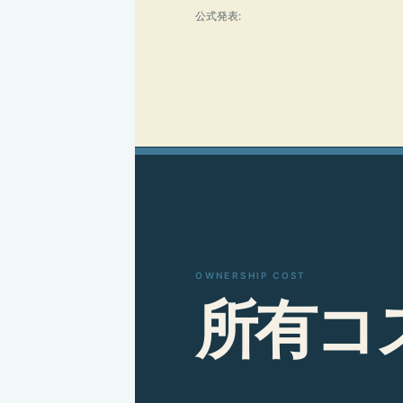
公式発表:
OWNERSHIP COST
所
有
コ