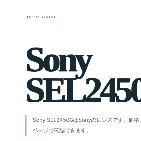
QUICK GUIDE
S
o
n
y
S
E
L
2
4
5
Sony SEL2450GはSonyのレンズです
ページで確認できます。