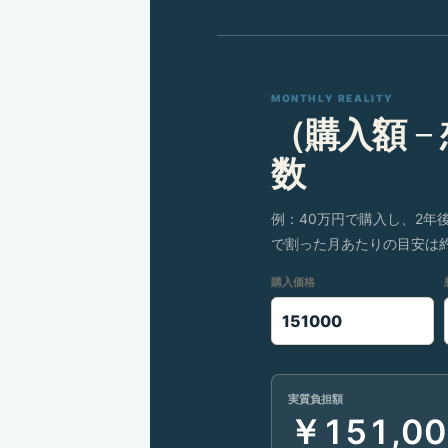
MONTHLY REALITY
（購入額 −
数
例：40万円で購入し、2年
で割った月あたりの目安は約8
購入価格
実質負担額
￥151,00