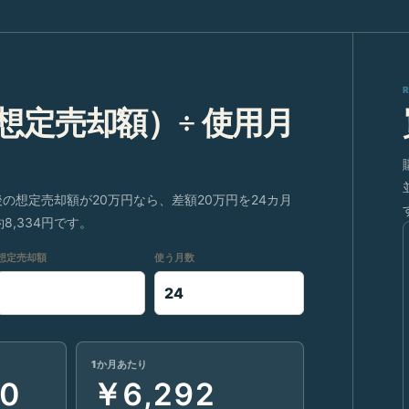
 想定売却額）÷ 使用月
後の想定売却額が20万円なら、差額20万円を24カ月
,334円です。
想定売却額
使う月数
1か月あたり
0
￥6,292