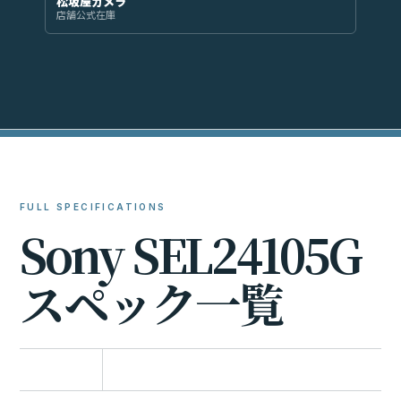
松坂屋カメラ
店舗公式在庫
FULL SPECIFICATIONS
S
o
n
y
S
E
L
2
4
1
0
5
G
ス
ペ
ッ
ク
一
覧
比較に追加