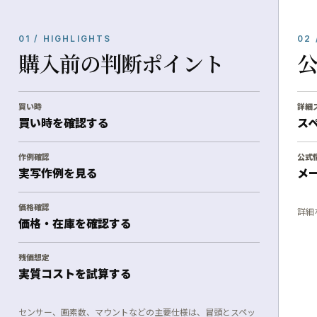
01 / HIGHLIGHTS
02 
購入前の判断ポイント
買い時
詳細
買い時を確認する
ス
作例確認
公式
実写作例を見る
メ
価格確認
詳細
価格・在庫を確認する
残価想定
実質コストを試算する
センサー、画素数、マウントなどの主要仕様は、冒頭とスペッ