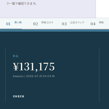
ク一覧で確認できます。
01
02
03
04
買い時
所有コスト
公式スペック
作例
新品
¥131,175
Amazon / 2026-07-31 04:04:16
Y
CHECK
C