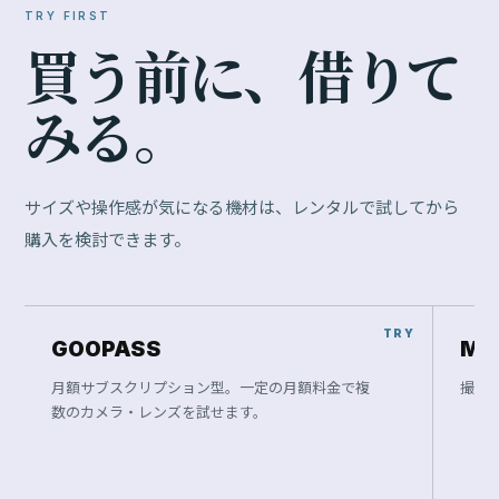
TRY FIRST
買
う
前
に
、
借
り
て
み
る
。
サイズや操作感が気になる機材は、レンタルで試してから
購入を検討できます。
GOOPASS
Ma
月額サブスクリプション型。一定の月額料金で複
撮影
数のカメラ・レンズを試せます。