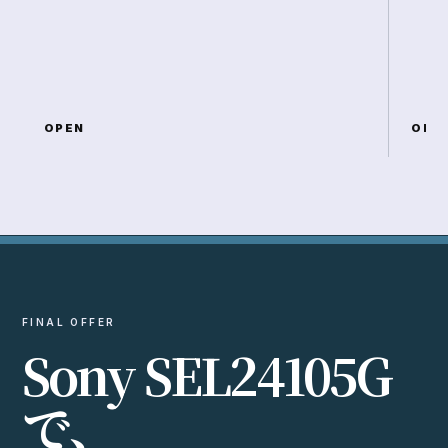
OPEN
OPE
FINAL OFFER
S
o
n
y
S
E
L
2
4
1
0
5
G
で
、