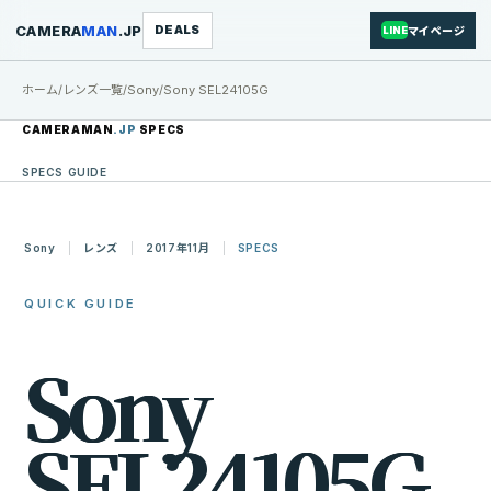
CAMERA
MAN
.JP
DEALS
マイページ
LINE
ホーム
/
レンズ一覧
/
Sony
/
Sony SEL24105G
CAMERAMAN
.JP
SPECS
SPECS GUIDE
Sony
レンズ
2017年11月
SPECS
QUICK GUIDE
S
o
n
y
S
E
L
2
4
1
0
5
G