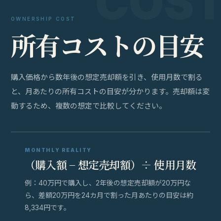
OWNERSHIP COST
所
有
コ
ス
ト
の
目
安
購入価格から数年後の想定売却額を引き、使用月数で割る
と、月あたりの所有コストの目安が分かります。売却額は変
動するため、複数の想定で比較してください。
MONTHLY REALITY
（購入額 − 想定売却額）÷ 使用月数
例：40万円で購入し、2年後の想定売却額が20万円な
ら、差額20万円を24カ月で割った月あたりの目安は約
8,334円です。