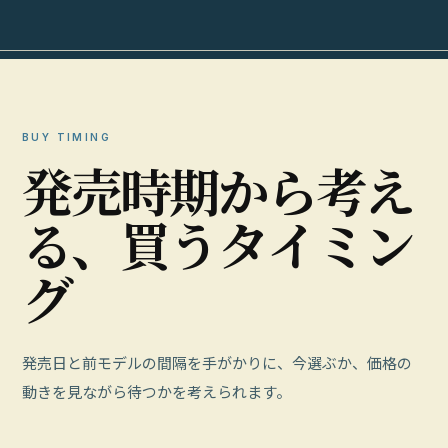
BUY TIMING
発
売
時
期
か
ら
考
え
る
、
買
う
タ
イ
ミ
ン
グ
発売日と前モデルの間隔を手がかりに、今選ぶか、価格の
動きを見ながら待つかを考えられます。