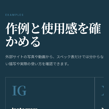
EXAMPLES
作
例
と
使
用
感
を
確
か
め
る
外部サイトの写真や動画から、スペック表だけでは分からな
い描写や実際の使い方を確認できます。