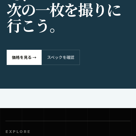
次
の
一
枚
を
撮
り
に
行
こ
う
。
価格を見る →
スペックを確認
EXPLORE