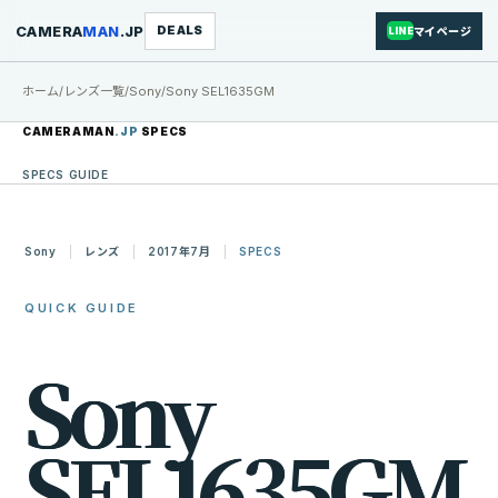
CAMERA
MAN
.JP
DEALS
マイページ
LINE
ホーム
/
レンズ一覧
/
Sony
/
Sony SEL1635GM
CAMERAMAN
.JP
SPECS
SPECS GUIDE
Sony
レンズ
2017年7月
SPECS
QUICK GUIDE
S
o
n
y
S
E
L
1
6
3
5
G
M