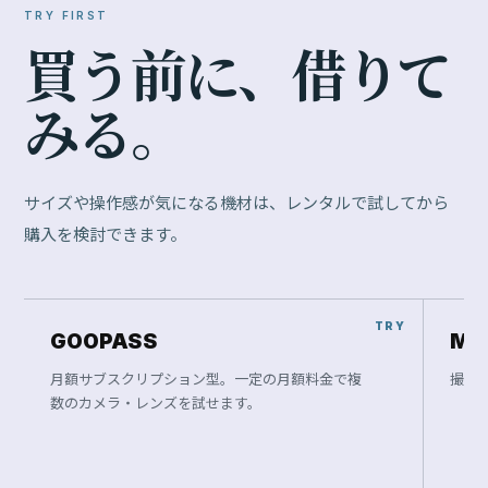
TRY FIRST
買
う
前
に
、
借
り
て
み
る
。
サイズや操作感が気になる機材は、レンタルで試してから
購入を検討できます。
GOOPASS
Ma
月額サブスクリプション型。一定の月額料金で複
撮影
数のカメラ・レンズを試せます。