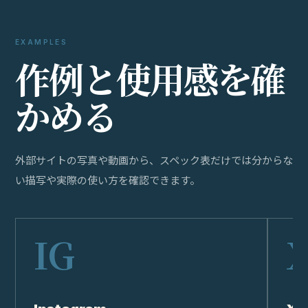
EXAMPLES
作
例
と
使
用
感
を
確
か
め
る
外部サイトの写真や動画から、スペック表だけでは分からな
い描写や実際の使い方を確認できます。