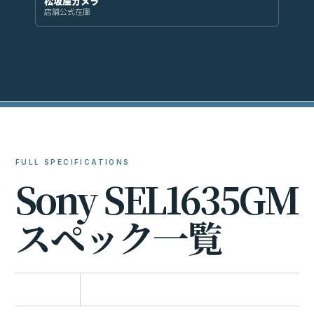
松坂屋カメラ
店舗公式在庫
FULL SPECIFICATIONS
S
o
n
y
S
E
L
1
6
3
5
G
M
ス
ペ
ッ
ク
一
覧
比較に追加