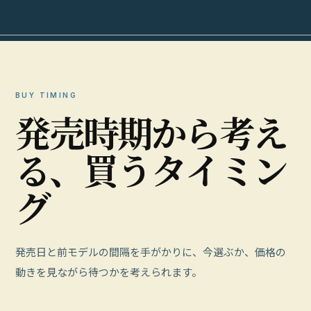
BUY TIMING
発
売
時
期
か
ら
考
え
る
、
買
う
タ
イ
ミ
ン
グ
発売日と前モデルの間隔を手がかりに、今選ぶか、価格の
動きを見ながら待つかを考えられます。