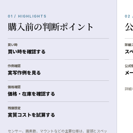
01 / HIGHLIGHTS
02 
購入前の判断ポイント
買い時
詳細
買い時を確認する
ス
作例確認
公式
実写作例を見る
メ
価格確認
詳細
価格・在庫を確認する
残価想定
実質コストを試算する
センサー、画素数、マウントなどの主要仕様は、冒頭とスペッ