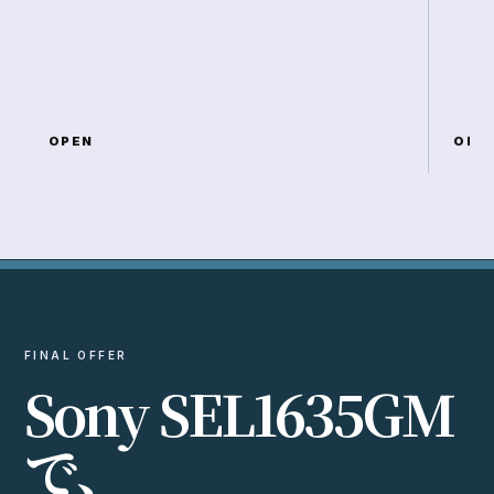
OPEN
OPE
FINAL OFFER
S
o
n
y
S
E
L
1
6
3
5
G
M
で
、