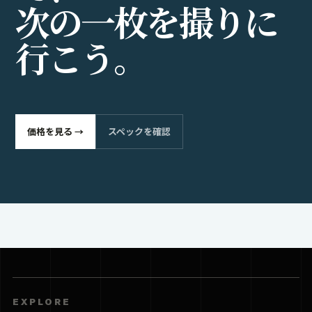
次
の
一
枚
を
撮
り
に
行
こ
う
。
価格を見る →
スペックを確認
EXPLORE