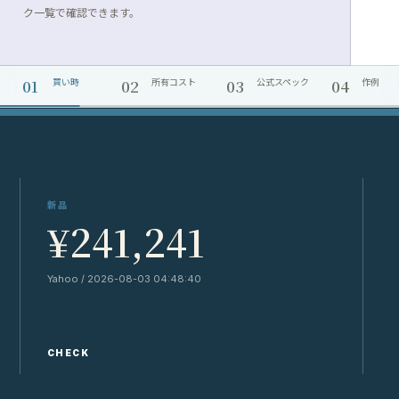
ク一覧で確認できます。
01
02
03
04
買い時
所有コスト
公式スペック
作例
新品
¥241,241
Yahoo / 2026-08-03 04:48:40
Y
CHECK
C