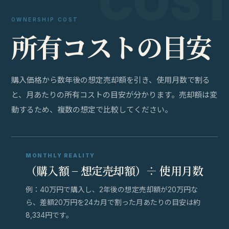
OWNERSHIP COST
所
有
コ
ス
ト
の
目
安
購入価格から数年後の想定売却額を引き、使用月数で割る
と、月あたりの所有コストの目安が分かります。売却額は変
動するため、複数の想定で比較してください。
MONTHLY REALITY
（購入額 − 想定売却額）÷ 使用月数
例：40万円で購入し、2年後の想定売却額が20万円な
ら、差額20万円を24カ月で割った月あたりの目安は約
8,334円です。