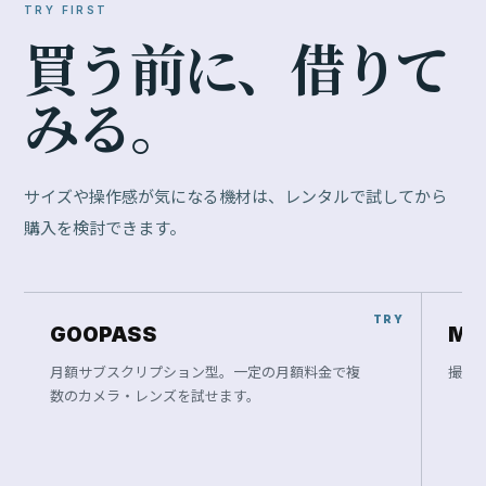
TRY FIRST
買
う
前
に
、
借
り
て
み
る
。
サイズや操作感が気になる機材は、レンタルで試してから
購入を検討できます。
GOOPASS
Ma
月額サブスクリプション型。一定の月額料金で複
撮影
数のカメラ・レンズを試せます。