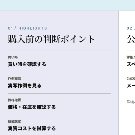
01 / HIGHLIGHTS
02 
購入前の判断ポイント
買い時
詳細
買い時を確認する
ス
作例確認
公式
実写作例を見る
メ
価格確認
詳細
価格・在庫を確認する
残価想定
実質コストを試算する