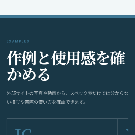
EXAMPLES
作
例
と
使
用
感
を
確
か
め
る
外部サイトの写真や動画から、スペック表だけでは分からな
い描写や実際の使い方を確認できます。