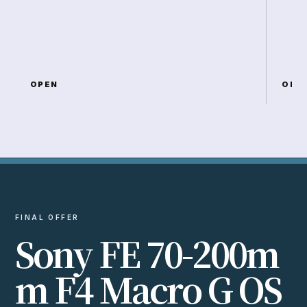
OPEN
OPE
FINAL OFFER
S
o
n
y
F
E
7
0
-
2
0
0
m
m
F
4
M
a
c
r
o
G
O
S