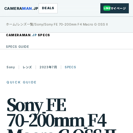
CAMERA
MAN
.JP
DEALS
マイページ
LINE
ホーム
/
レンズ一覧
/
Sony
/
Sony FE 70-200mm F4 Macro G OSS II
CAMERAMAN
.JP
SPECS
SPECS GUIDE
Sony
レンズ
2023年7月
SPECS
QUICK GUIDE
S
o
n
y
F
E
7
0
-
2
0
0
m
m
F
4