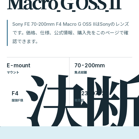
M
a
c
r
o
G
O
S
S
I
I
Sony FE 70-200mm F4 Macro G OSS IIはSonyのレンズ
です。価格、仕様、公式情報、購入先をこのページで確
認できます。
E-mount
70-200mm
マウント
焦点距離
F4
2023-07-28
開放F値
発売日