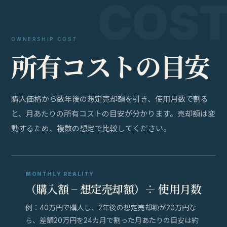
OWNERSHIP COST
所
有
コ
ス
ト
の
目
安
購入価格から数年後の想定売却額を引き、使用月数で割る
と、月あたりの所有コストの目安が分かります。売却額は変
動するため、複数の想定で比較してください。
MONTHLY REALITY
（購入額 − 想定売却額）÷ 使用月数
例：40万円で購入し、2年後の想定売却額が20万円な
ら、差額20万円を24カ月で割った月あたりの目安は約