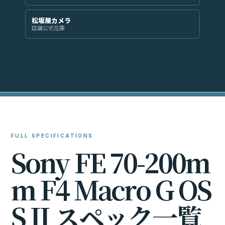
松坂屋カメラ
店舗公式在庫
FULL SPECIFICATIONS
S
o
n
y
F
E
7
0
-
2
0
0
m
m
F
4
M
a
c
r
o
G
O
S
S
I
I
ス
ペ
ッ
ク
一
覧