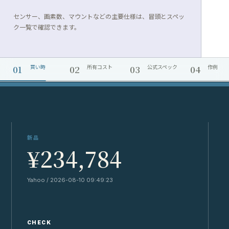
センサー、画素数、マウントなどの主要仕様は、冒頭とスペッ
ク一覧で確認できます。
01
02
03
04
買い時
所有コスト
公式スペック
作例
新品
¥234,784
Yahoo / 2026-08-10 09:49:23
Y
CHECK
C