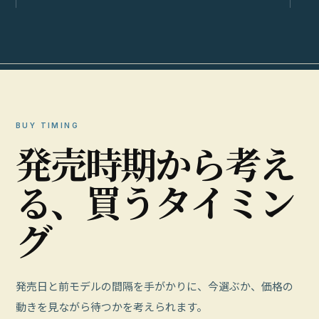
BUY TIMING
発
売
時
期
か
ら
考
え
る
、
買
う
タ
イ
ミ
ン
グ
発売日と前モデルの間隔を手がかりに、今選ぶか、価格の
動きを見ながら待つかを考えられます。