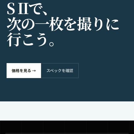
S
I
I
で
、
次
の
一
枚
を
撮
り
に
行
こ
う
。
価格を見る →
スペックを確認