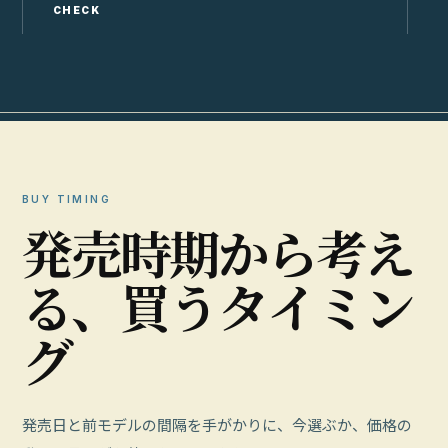
CHECK
C
BUY TIMING
発
売
時
期
か
ら
考
え
る
、
買
う
タ
イ
ミ
ン
グ
発売日と前モデルの間隔を手がかりに、今選ぶか、価格の