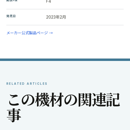
F4
発売日
2023年2月
メーカー公式製品ページ →
RELATED ARTICLES
こ
の
機
材
の
関
連
記
事