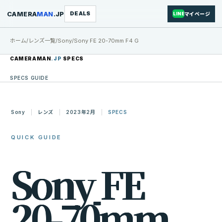
CAMERA
MAN
.JP
DEALS
マイページ
LINE
ホーム
/
レンズ一覧
/
Sony
/
Sony FE 20-70mm F4 G
CAMERAMAN
.JP
SPECS
SPECS GUIDE
Sony
レンズ
2023年2月
SPECS
QUICK GUIDE
S
o
n
y
F
E
2
0
-
7
0
m
m