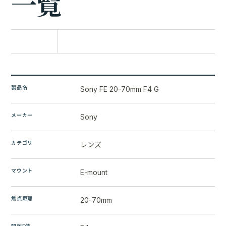
一
覧
比較に追加
製品名
Sony FE 20-70mm F4 G
メーカー
Sony
カテゴリ
レンズ
マウント
E-mount
焦点距離
20-70mm
開放F値