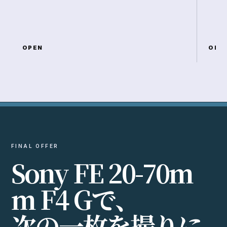
OPEN
OPE
FINAL OFFER
S
o
n
y
F
E
2
0
-
7
0
m
m
F
4
G
で
、
次
の
一
枚
を
撮
り
に