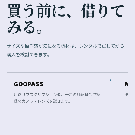
買
う
前
に
、
借
り
て
み
る
。
サイズや操作感が気になる機材は、レンタルで試してから
購入を検討できます。
GOOPASS
Ma
月額サブスクリプション型。一定の月額料金で複
撮影
数のカメラ・レンズを試せます。