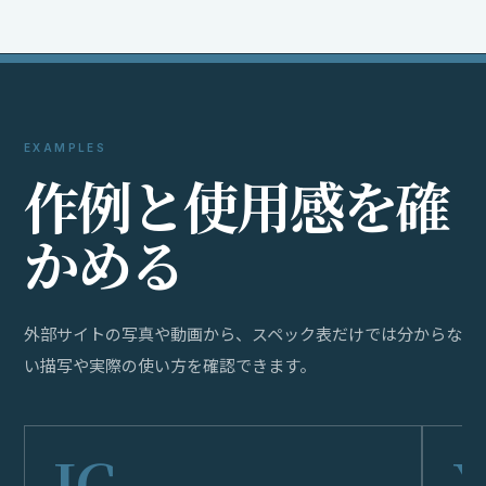
EXAMPLES
作
例
と
使
用
感
を
確
か
め
る
外部サイトの写真や動画から、スペック表だけでは分からな
い描写や実際の使い方を確認できます。