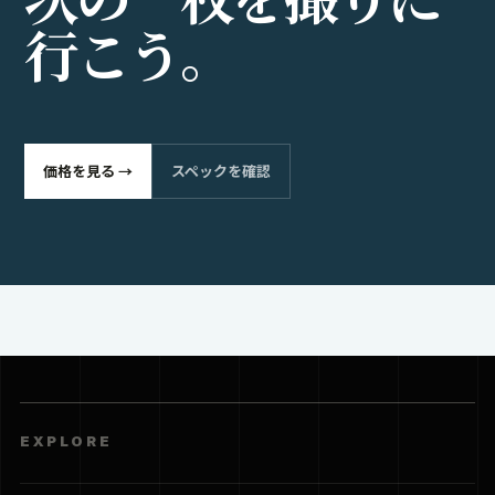
行
こ
う
。
価格を見る →
スペックを確認
EXPLORE