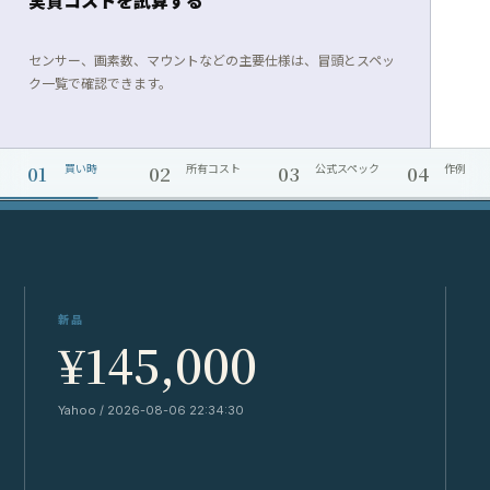
実質コストを試算する
センサー、画素数、マウントなどの主要仕様は、冒頭とスペッ
ク一覧で確認できます。
01
02
03
04
買い時
所有コスト
公式スペック
作例
新品
¥145,000
Yahoo / 2026-08-06 22:34:30
Y