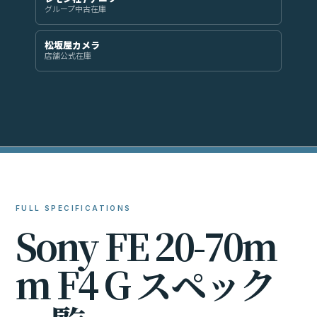
グループ中古在庫
松坂屋カメラ
店舗公式在庫
FULL SPECIFICATIONS
S
o
n
y
F
E
2
0
-
7
0
m
m
F
4
G
ス
ペ
ッ
ク