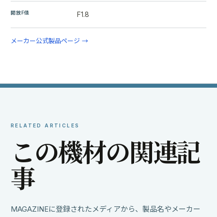
開放F値
F1.8
メーカー公式製品ページ →
RELATED ARTICLES
こ
の
機
材
の
関
連
記
事
MAGAZINEに登録されたメディアから、製品名やメーカー