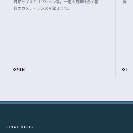
月額サブスクリプション型。一定の月額料金で複
撮影
数のカメラ・レンズを試せます。
OPEN
OPE
FINAL OFFER