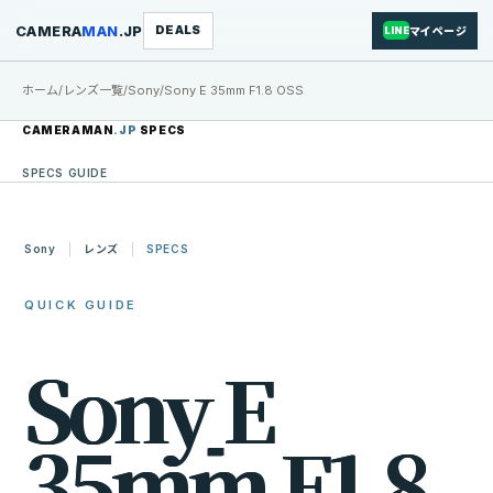
CAMERA
MAN
.JP
DEALS
マイページ
LINE
ホーム
/
レンズ一覧
/
Sony
/
Sony E 35mm F1.8 OSS
CAMERAMAN
.JP
SPECS
SPECS GUIDE
Sony
レンズ
SPECS
QUICK GUIDE
S
o
n
y
E
3
5
m
m
F
1
.
8