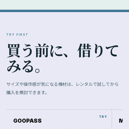
TRY FIRST
買
う
前
に
、
借
り
て
み
る
。
サイズや操作感が気になる機材は、レンタルで試してから
購入を検討できます。
GOOPASS
Ma