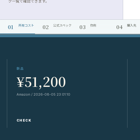
ク一覧で確認できます。
01
02
03
04
所有コスト
公式スペック
作例
購入先
新品
¥51,200
Amazon / 2026-08-05 23:01:10
Y
CHECK
C