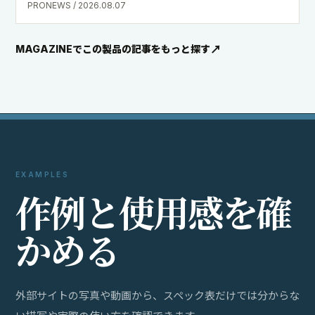
PRONEWS / 2026.08.07
MAGAZINEでこの製品の記事をもっと探す
EXAMPLES
作
例
と
使
用
感
を
確
か
め
る
外部サイトの写真や動画から、スペック表だけでは分からな