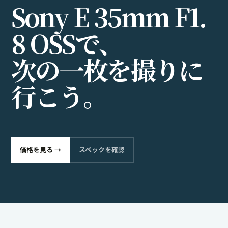
S
o
n
y
E
3
5
m
m
F
1
.
8
O
S
S
で
、
次
の
一
枚
を
撮
り
に
行
こ
う
。
価格を見る →
スペックを確認