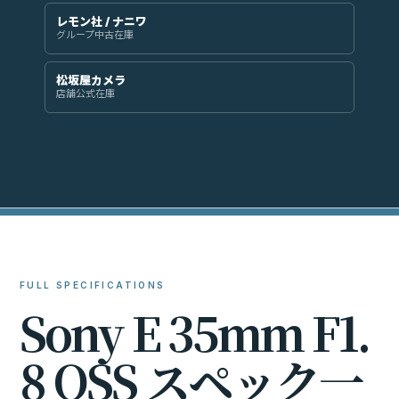
レモン社 / ナニワ
グループ中古在庫
松坂屋カメラ
店舗公式在庫
FULL SPECIFICATIONS
S
o
n
y
E
3
5
m
m
F
1
.
8
O
S
S
ス
ペ
ッ
ク
一