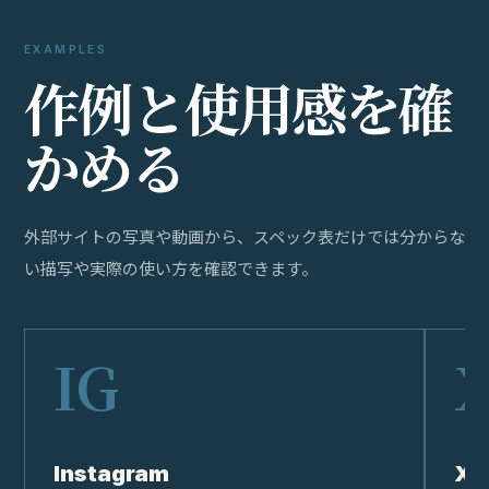
EXAMPLES
作
例
と
使
用
感
を
確
か
め
る
外部サイトの写真や動画から、スペック表だけでは分からな
い描写や実際の使い方を確認できます。
Instagram
X