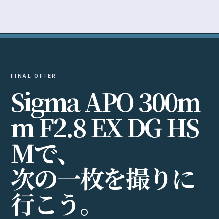
FINAL OFFER
S
i
g
m
a
A
P
O
3
0
0
m
m
F
2
.
8
E
X
D
G
H
S
M
で
、
次
の
一
枚
を
撮
り
に
行
こ
う
。