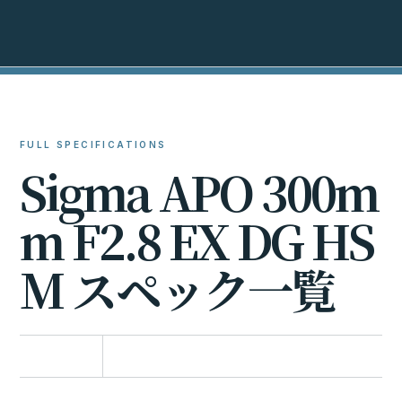
FULL SPECIFICATIONS
S
i
g
m
a
A
P
O
3
0
0
m
m
F
2
.
8
E
X
D
G
H
S
M
ス
ペ
ッ
ク
一
覧
比較に追加