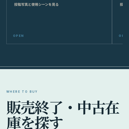
投稿写真と使用シーンを見る
投稿
WHERE TO BUY
販
売
終
了
・
中
古
在
庫
を
探
す