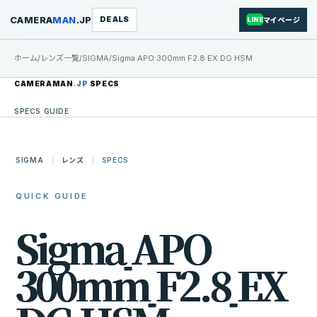
CAMERA
MAN
.JP
DEALS
マイページ
LINE
ホーム
/
レンズ一覧
/
SIGMA
/
Sigma APO 300mm F2.8 EX DG HSM
CAMERAMAN
.JP
SPECS
SPECS GUIDE
SIGMA
レンズ
SPECS
QUICK GUIDE
S
i
g
m
a
A
P
O
3
0
0
m
m
F
2
.
8
E
X