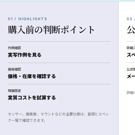
01 / HIGHLIGHTS
02 
購入前の判断ポイント
作例確認
詳細
実写作例を見る
ス
価格確認
公式
価格・在庫を確認する
メ
残価想定
詳細
実質コストを試算する
センサー、画素数、マウントなどの主要仕様は、冒頭とスペッ
ク一覧で確認できます。