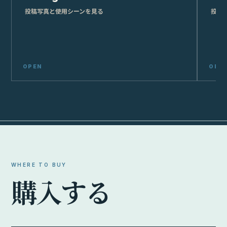
投稿写真と使用シーンを見る
投稿
WHERE TO BUY
購
入
す
る