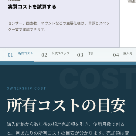
詳細
実質コストを試算する
センサー、画素数、マウントなどの主要仕様は、冒頭とスペッ
ク一覧で確認できます。
01
02
03
04
所有コスト
公式スペック
作例
購入先
OWNERSHIP COST
所
有
コ
ス
ト
の
目
安
購入価格から数年後の想定売却額を引き、使用月数で割る
と、月あたりの所有コストの目安が分かります。売却額は変