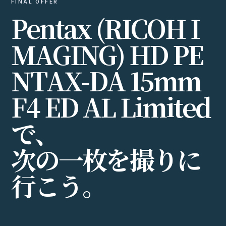
FINAL OFFER
P
e
n
t
a
x
(
R
I
C
O
H
I
M
A
G
I
N
G
)
H
D
P
E
N
T
A
X
-
D
A
1
5
m
m
F
4
E
D
A
L
L
i
m
i
t
e
d
で
、
次
の
一
枚
を
撮
り
に
行
こ
う
。