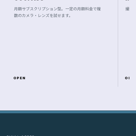
月額サブスクリプション型。一定の月額料金で複
撮影
数のカメラ・レンズを試せます。
OPEN
OPE