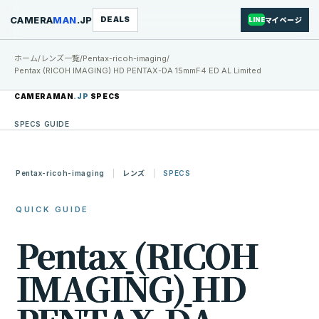
CAMERA
MAN
.JP
DEALS
マイページ
LINE
ホーム
/
レンズ一覧
/
Pentax-ricoh-imaging
/
Pentax (RICOH IMAGING) HD PENTAX-DA 15mmF4 ED AL Limited
CAMERAMAN
.JP
SPECS
SPECS GUIDE
Pentax-ricoh-imaging
レンズ
SPECS
QUICK GUIDE
P
e
n
t
a
x
(
R
I
C
O
H
I
M
A
G
I
N
G
)
H
D