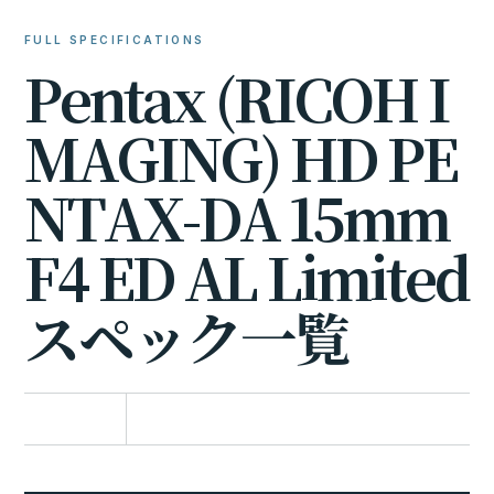
FULL SPECIFICATIONS
P
e
n
t
a
x
(
R
I
C
O
H
I
M
A
G
I
N
G
)
H
D
P
E
N
T
A
X
-
D
A
1
5
m
m
F
4
E
D
A
L
L
i
m
i
t
e
d
ス
ペ
ッ
ク
一
覧
比較に追加