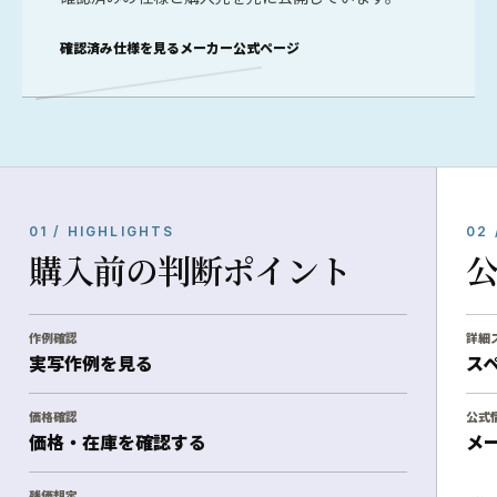
確認済み仕様を見る
メーカー公式ページ
01 / HIGHLIGHTS
02 
購入前の判断ポイント
作例確認
詳細
実写作例を見る
ス
価格確認
公式
価格・在庫を確認する
メ
残価想定