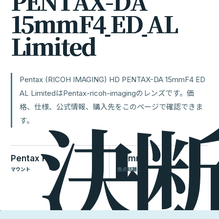
P
E
N
T
A
X
-
D
A
1
5
m
m
F
4
E
D
A
L
L
i
m
i
t
e
d
Pentax (RICOH IMAGING) HD PENTAX-DA 15mmF4 ED
AL LimitedはPentax-ricoh-imagingのレンズです。価
格、仕様、公式情報、購入先をこのページで確認できま
す。
Pentax K
15mm
マウント
焦点距離