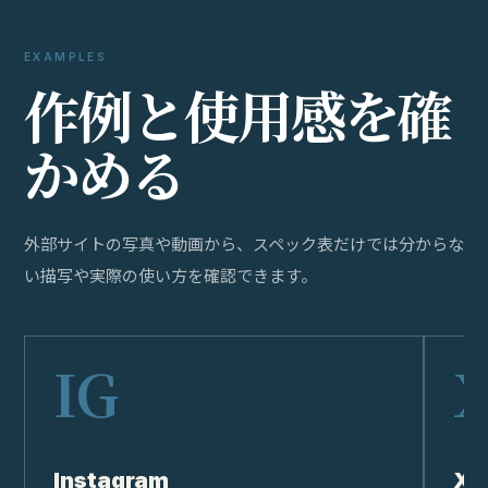
EXAMPLES
作
例
と
使
用
感
を
確
か
め
る
外部サイトの写真や動画から、スペック表だけでは分からな
い描写や実際の使い方を確認できます。
Instagram
X