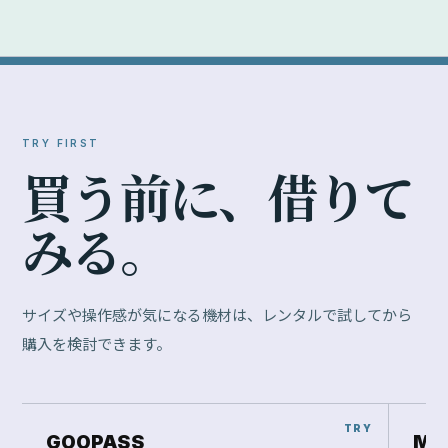
TRY FIRST
買
う
前
に
、
借
り
て
み
る
。
サイズや操作感が気になる機材は、レンタルで試してから
購入を検討できます。
GOOPASS
Ma