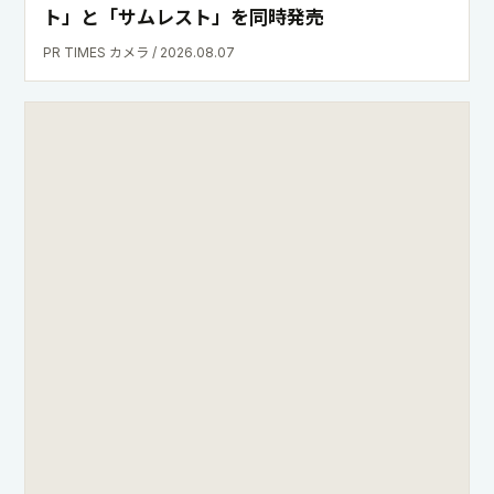
ト」と「サムレスト」を同時発売
PR TIMES カメラ / 2026.08.07
Rinaty様 個展『FUJIFILM GFXで残すセルフポ
ートレート』開催のお知らせ【デジタルギャラ
リー展示】
カメラのナニワ / 2026.08.06