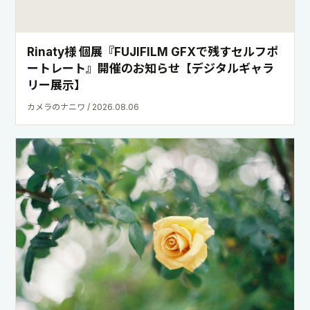
＃『8年ぶりに、FUJIFILMネガと出会い直
す。』｜フィルムカメラの魅力 国分真央
ShaSha / 2026.08.02