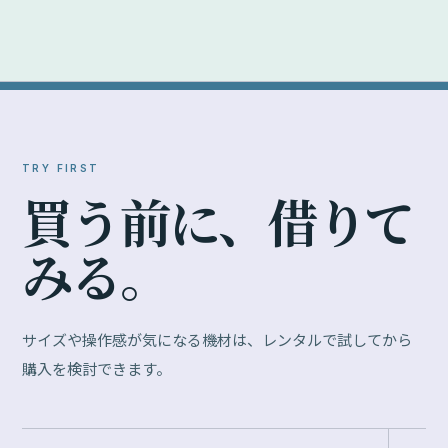
GOOPASS
Ma
月額サブスクリプション型。一定の月額料金で複
撮影
数のカメラ・レンズを試せます。
OPEN
OPE