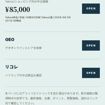
得時点の目安です。最終価格、在庫、ポイント、買取価格、送料はリンク
先で確認してください。
TRY FIRST
買
う
前
に
、
借
り
て
み
る
。
サイズや操作感が気になる機材は、レンタルで試してから
購入を検討できます。