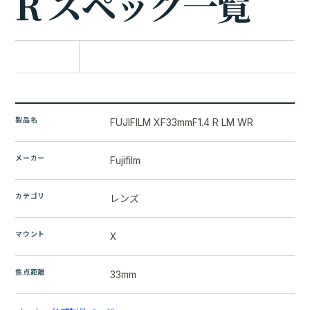
R
ス
ペ
ッ
ク
一
覧
比較に追加
製品名
FUJIFILM XF33mmF1.4 R LM WR
メーカー
Fujifilm
カテゴリ
レンズ
マウント
X
焦点距離
33mm