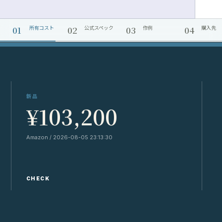
01
02
03
04
所有コスト
公式スペック
作例
購入先
新品
¥103,200
Amazon / 2026-08-05 23:13:30
Y
CHECK
C