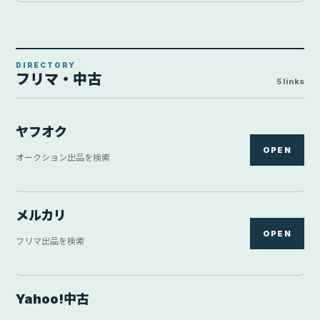
Yahoo!中古
Yahoo!ショッピング内の中古価格
¥85,000
OPEN
Yahoo中古 / 中古 / ONESCENE Yahoo!店 / 2026-08-05
23:13:30時点
GEO
OPEN
ゲオオンラインストアを検索
リコレ
OPEN
ソフマップの中古商品を確認
本ページにはアフィリエイトリンクを含む場合があります。表示価格は取