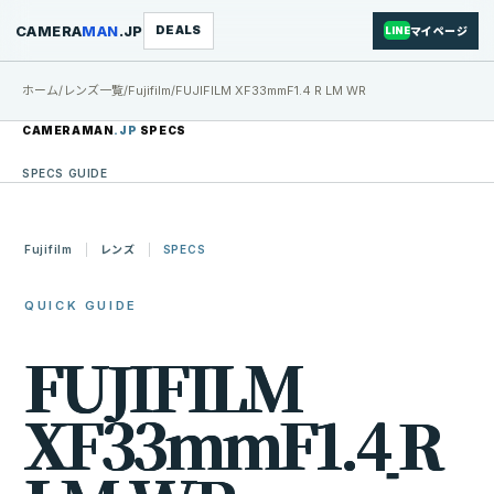
CAMERA
MAN
.JP
DEALS
マイページ
LINE
ホーム
/
レンズ一覧
/
Fujifilm
/
FUJIFILM XF33mmF1.4 R LM WR
CAMERAMAN
.JP
SPECS
SPECS GUIDE
Fujifilm
レンズ
SPECS
QUICK GUIDE
F
U
J
I
F
I
L
M
X
F
3
3
m
m
F
1
.
4
R