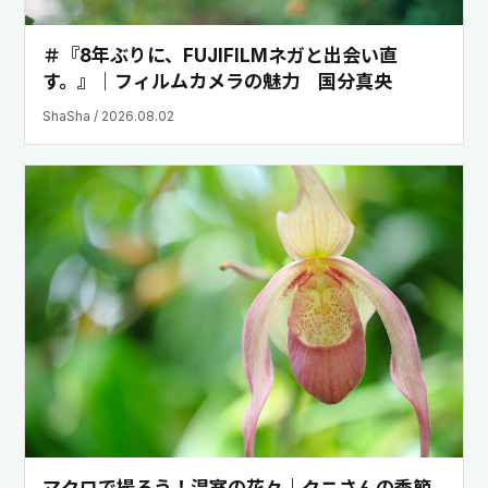
マクロで撮ろう！温室の花々｜クニさんの季節
の花レシピ
ShaSha / 2026.07.29
MAGAZINEでこの製品の記事をもっと探す
EXAMPLES
作
例
と
使
用
感
を
確