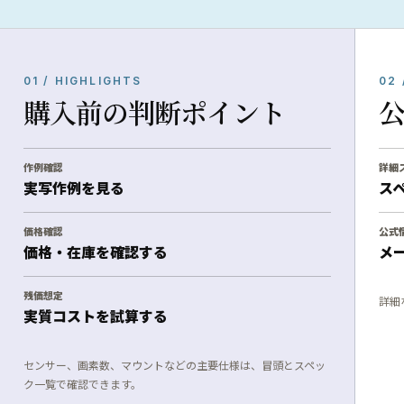
01 / HIGHLIGHTS
02 
購入前の判断ポイント
作例確認
詳細
実写作例を見る
ス
価格確認
公式
価格・在庫を確認する
メ
残価想定
詳細
実質コストを試算する
センサー、画素数、マウントなどの主要仕様は、冒頭とスペッ
ク一覧で確認できます。