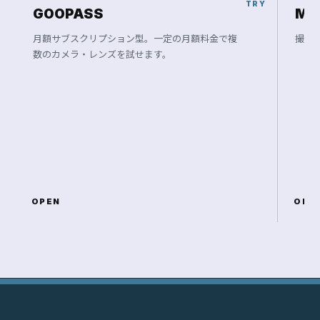
FINAL OFFER
F
U
J
I
F
I
L
M
X
F
3
3
m
m
F
1
.
4
R
L
M
W
R
で
、
次
の
一
枚
を
撮
り
に
行
こ
う
。
価格を見る →
スペックを確認