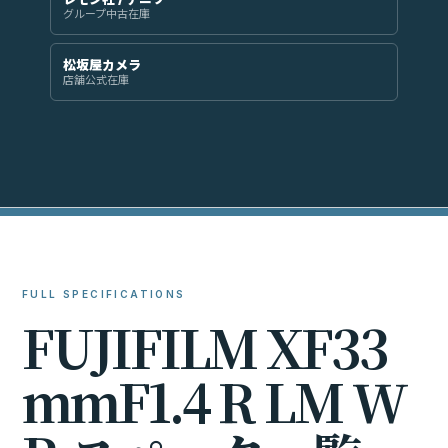
グループ中古在庫
松坂屋カメラ
店舗公式在庫
FULL SPECIFICATIONS
F
U
J
I
F
I
L
M
X
F
3
3
m
m
F
1
.
4
R
L
M
W