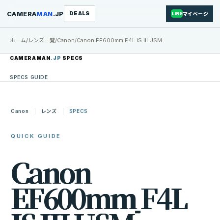
CAMERA
MAN
.JP
DEALS
マイページ
LINE
ホーム
/
レンズ一覧
/
Canon
/
Canon EF600mm F4L IS III USM
CAMERAMAN
.JP
SPECS
SPECS GUIDE
Canon
レンズ
SPECS
QUICK GUIDE
C
a
n
o
n
E
F
6
0
0
m
m
F
4
L