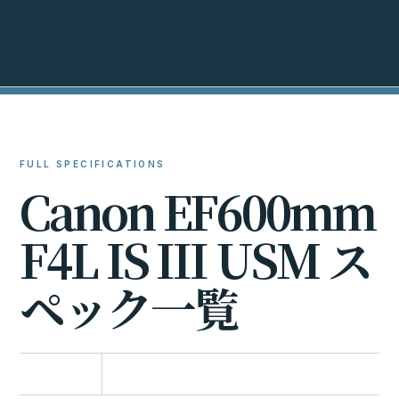
FULL SPECIFICATIONS
C
a
n
o
n
E
F
6
0
0
m
m
F
4
L
I
S
I
I
I
U
S
M
ス
ペ
ッ
ク
一
覧
比較に追加