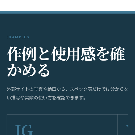
EXAMPLES
作
例
と
使
用
感
を
確
か
め
る
外部サイトの写真や動画から、スペック表だけでは分からな
い描写や実際の使い方を確認できます。