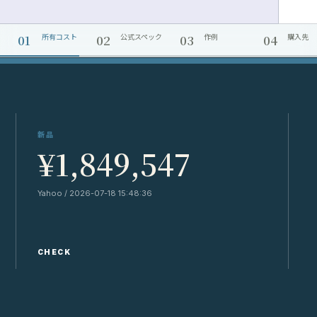
01
02
03
04
所有コスト
公式スペック
作例
購入先
新品
¥1,849,547
Yahoo / 2026-07-18 15:48:36
Y
CHECK
C