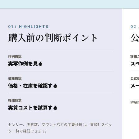
01 / HIGHLIGHTS
02 
購入前の判断ポイント
作例確認
詳細
実写作例を見る
ス
価格確認
公式
価格・在庫を確認する
メ
残価想定
詳細
実質コストを試算する
センサー、画素数、マウントなどの主要仕様は、冒頭とスペッ
ク一覧で確認できます。