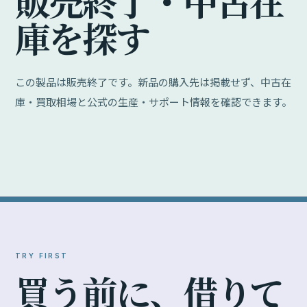
販
売
終
了
・
中
古
在
庫
を
探
す
この製品は販売終了です。新品の購入先は掲載せず、中古在
庫・買取相場と公式の生産・サポート情報を確認できます。
TRY FIRST
買
う
前
に
、
借
り
て