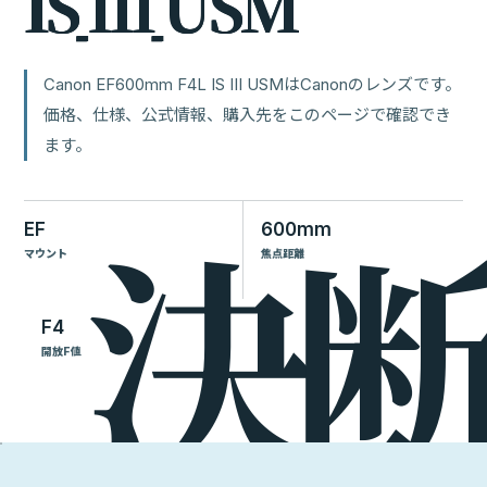
I
S
I
I
I
U
S
M
Canon EF600mm F4L IS III USMはCanonのレンズです。
価格、仕様、公式情報、購入先をこのページで確認でき
ます。
EF
600mm
マウント
焦点距離
F4
開放F値