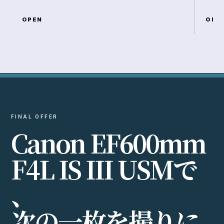
OPEN
OPE
FINAL OFFER
C
a
n
o
n
E
F
6
0
0
m
m
F
4
L
I
S
I
I
I
U
S
M
で
、
次
の
一
枚
を
撮
り
に