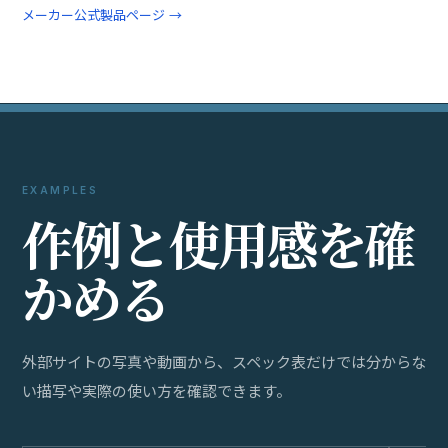
メーカー公式製品ページ →
EXAMPLES
作
例
と
使
用
感
を
確
か
め
る
外部サイトの写真や動画から、スペック表だけでは分からな
い描写や実際の使い方を確認できます。