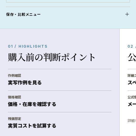
保存・比較メニュー
01 / HIGHLIGHTS
02 
購入前の判断ポイント
作例確認
詳細
実写作例を見る
ス
価格確認
公式
価格・在庫を確認する
メ
残価想定
詳細
実質コストを試算する