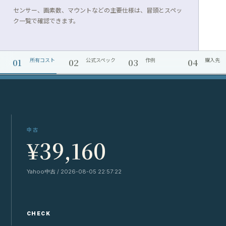
センサー、画素数、マウントなどの主要仕様は、冒頭とスペッ
ク一覧で確認できます。
01
02
03
04
所有コスト
公式スペック
作例
購入先
中古
¥39,160
Yahoo中古 / 2026-08-05 22:57:22
CHECK