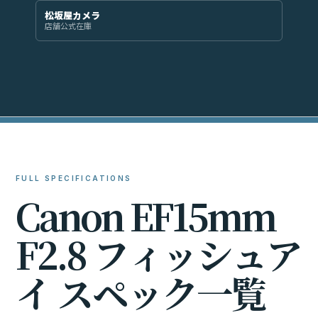
松坂屋カメラ
店舗公式在庫
FULL SPECIFICATIONS
C
a
n
o
n
E
F
1
5
m
m
F
2
.
8
フ
ィ
ッ
シ
ュ
ア
イ
ス
ペ
ッ
ク
一
覧