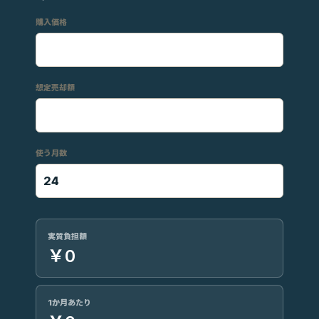
購入価格
想定売却額
使う月数
実質負担額
￥0
1か月あたり