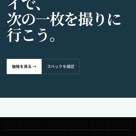
イ
で
、
次
の
一
枚
を
撮
り
に
行
こ
う
。
価格を見る →
スペックを確認