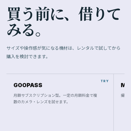
買
う
前
に
、
借
り
て
み
る
。
サイズや操作感が気になる機材は、レンタルで試してから
購入を検討できます。
GOOPASS
Ma
月額サブスクリプション型。一定の月額料金で複
撮影
数のカメラ・レンズを試せます。