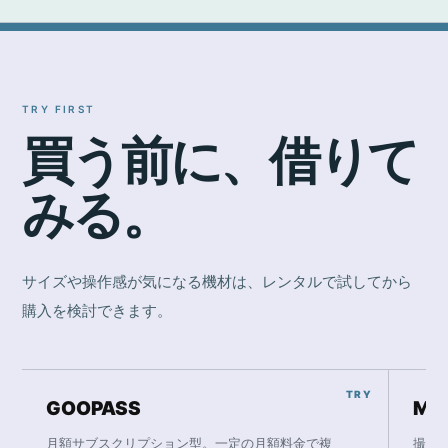
TRY FIRST
買
う
前
に
、
借
り
て
み
る
。
サイズや操作感が気になる機材は、レンタルで試してから
購入を検討できます。
GOOPASS
Ma
月額サブスクリプション型。一定の月額料金で複
撮影