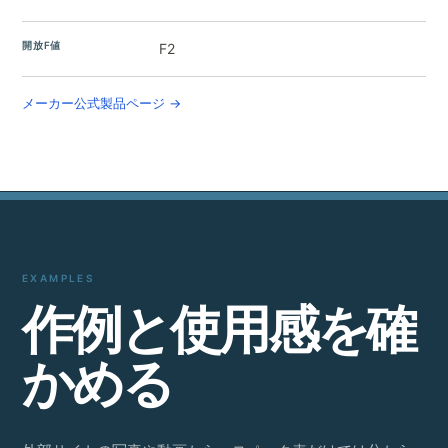
開放F値
F2
メーカー公式製品ページ →
EXAMPLES
作
例
と
使
用
感
を
確
か
め
る