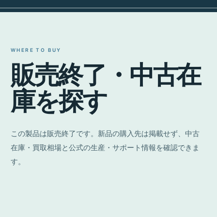
WHERE TO BUY
販
売
終
了
・
中
古
在
庫
を
探
す
この製品は販売終了です。新品の購入先は掲載せず、中古
在庫・買取相場と公式の生産・サポート情報を確認できま
す。