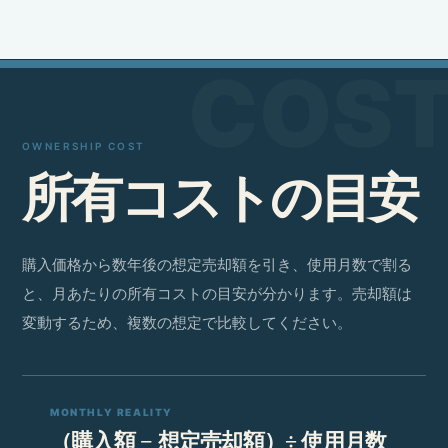
OWNERSHIP COST
所
有
コ
ス
ト
の
目
安
購入価格から数年後の想定売却額を引き、使用月数で割る
と、月あたりの所有コストの目安が分かります。売却額は
変動するため、複数の想定で比較してください。
MONTHLY REALITY
（購入額 − 想定売却額）÷ 使用月数