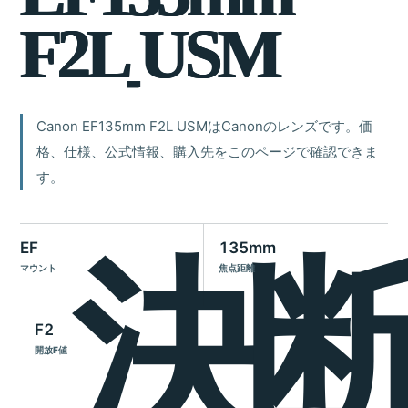
F
2
L
U
S
M
Canon EF135mm F2L USMはCanonのレンズです。価
格、仕様、公式情報、購入先をこのページで確認できま
す。
EF
135mm
マウント
焦点距離
F2
開放F値