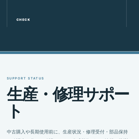
CHECK
C
SUPPORT STATUS
生
産
・
修
理
サ
ポ
ー
ト
中古購入や長期使用前に、生産状況・修理受付・部品保持