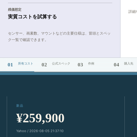
残価想定
詳細
実質コストを試算する
センサー、画素数、マウントなどの主要仕様は、冒頭とスペッ
ク一覧で確認できます。
所有コスト
公式スペック
作例
購入先
01
02
03
04
新品
¥259,900
Yahoo / 2026-08-05 21:37:10
Y