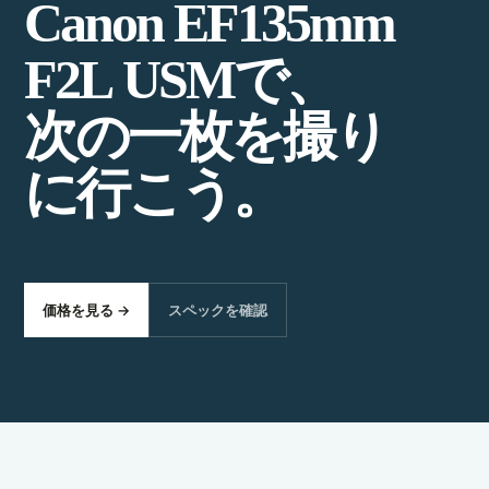
C
a
n
o
n
E
F
1
3
5
m
m
F
2
L
U
S
M
で
、
次
の
一
枚
を
撮
り
に
行
こ
う
。
価格を見る →
スペックを確認