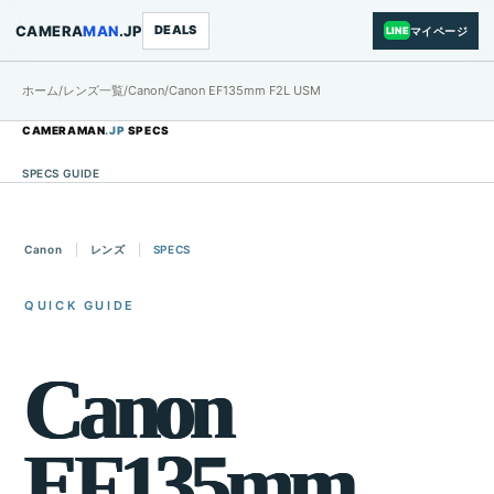
CAMERA
MAN
.JP
DEALS
マイページ
LINE
ホーム
/
レンズ一覧
/
Canon
/
Canon EF135mm F2L USM
CAMERAMAN
.JP
SPECS
SPECS GUIDE
Canon
レンズ
SPECS
QUICK GUIDE
C
a
n
o
n
E
F
1
3
5
m
m