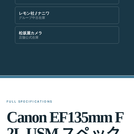
レモン社 / ナニワ
グループ中古在庫
松坂屋カメラ
店舗公式在庫
FULL SPECIFICATIONS
C
a
n
o
n
E
F
1
3
5
m
m
F
2
L
U
S
M
ス
ペ
ッ
ク