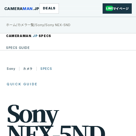
CAMERA
MAN
.JP
DEALS
マイページ
LINE
ホーム
/
カメラ一覧
/
Sony
/
Sony NEX-5ND
CAMERAMAN
.JP
SPECS
SPECS GUIDE
Sony
カメラ
SPECS
QUICK GUIDE
S
o
n
y
N
E
X
-
5
N
D