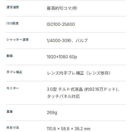
連写速度
最高約10コマ/秒
ISO感度
ISO100-25600
シャッター速度
1/4000-30秒、バルブ
動画
1920x1080 60p
手ブレ補正
レンズ内手ブレ補正（レンズ依存）
モニター
3.0型 チルト式液晶 (約92.16万ドット)、
タッチパネル対応
重量
269g
外形寸法
110.8 x 58.8 x 38.2 mm