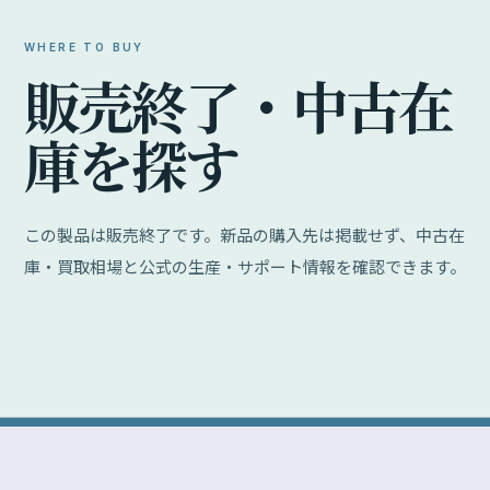
WHERE TO BUY
販
売
終
了
・
中
古
在
庫
を
探
す
この製品は販売終了です。新品の購入先は掲載せず、中古在
庫・買取相場と公式の生産・サポート情報を確認できます。