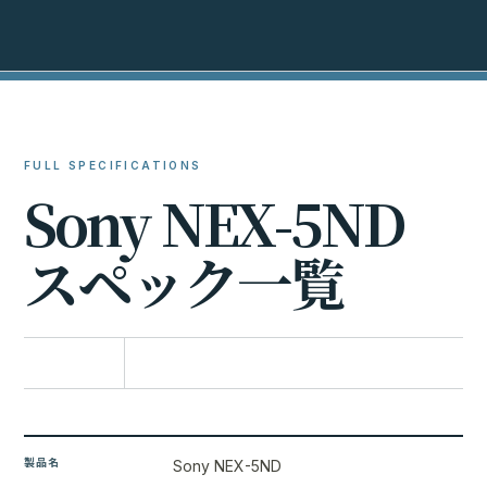
FULL SPECIFICATIONS
S
o
n
y
N
E
X
-
5
N
D
ス
ペ
ッ
ク
一
覧
比較に追加
製品名
Sony NEX-5ND