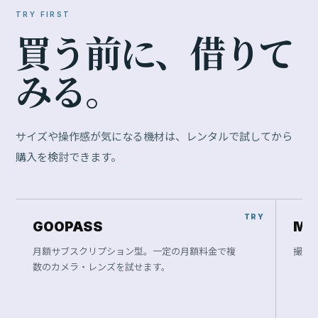
TRY FIRST
買
う
前
に
、
借
り
て
み
る
。
サイズや操作感が気になる機材は、レンタルで試してから
購入を検討できます。
GOOPASS
Ma
月額サブスクリプション型。一定の月額料金で複
撮影
数のカメラ・レンズを試せます。