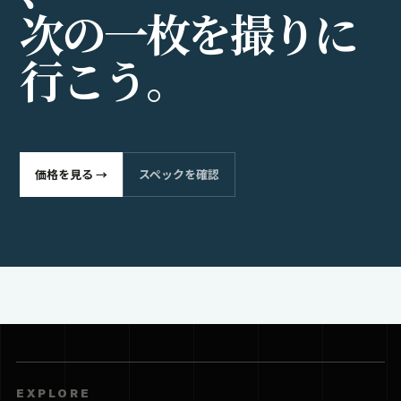
次
の
一
枚
を
撮
り
に
行
こ
う
。
価格を見る →
スペックを確認
EXPLORE