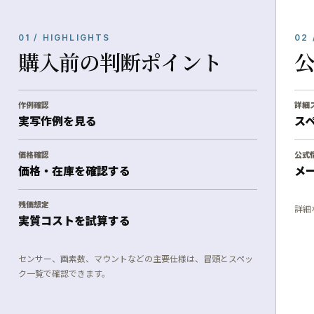
01 / HIGHLIGHTS
02 
購入前の判断ポイント
作例確認
詳細
実写作例を見る
ス
価格確認
公式
価格・在庫を確認する
メ
残価想定
詳細
実質コストを試算する
センサー、画素数、マウントなどの主要仕様は、冒頭とスペッ
ク一覧で確認できます。