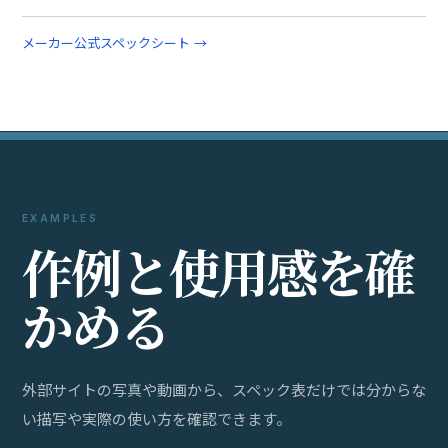
メーカー公式スペックシート →
EXAMPLES
作
例
と
使
用
感
を
確
か
め
る
外部サイトの写真や動画から、スペック表だけでは分からな
い描写や実際の使い方を確認できます。