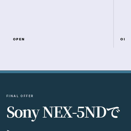
OPEN
OPE
FINAL OFFER
S
o
n
y
N
E
X
-
5
N
D
で
、