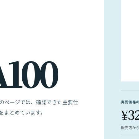
A
1
0
0
です。このページでは、確認できた主要仕
実売価格
¥3
をまとめています。
販売店か