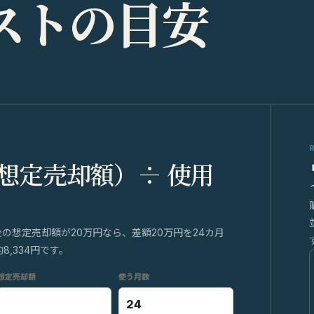
ス
ト
の
目
安
 想定売却額）÷ 使用
後の想定売却額が20万円なら、差額20万円を24カ月
,334円です。
想定売却額
使う月数