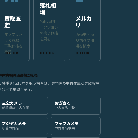
落札相
場
買取査
メルカ
Yahoo!オ
定
リ
ークション
の終了価格
マップカメ
販売中・売
を見る
ラで買取・
り切れの相
下取価格を
場を検索
確認
中古在庫も同時に見る
旧機種や1世代前を狙う場合は、専門店の中古在庫と買取相場
を並べて確認します。
三宝カメラ
おぎさく
新着順の中古在庫
中古商品一覧
フジヤカメラ
マップカメラ
新着中古品
中古商品検索