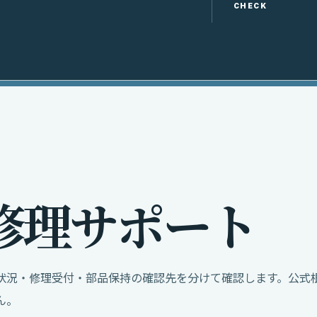
CHECK
修
理
サ
ポ
ー
ト
状況・修理受付・部品保持の確認先を分けて確認します。公式
ん。