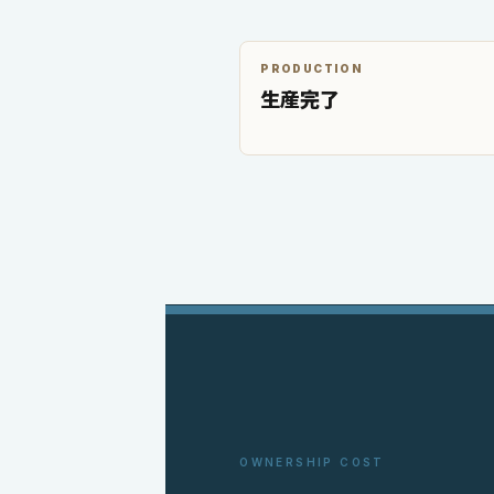
PRODUCTION
生産完了
OWNERSHIP COST