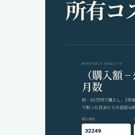
所
有
コ
MONTHLY REALITY
（購入額 −
月数
例：40万円で購入し、2年
で割った月あたりの目安は約8
購入価格