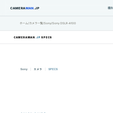
CAMERA
MAN
.JP
機
ホーム
/
カメラ一覧
/
Sony
/
Sony DSLR-A100
CAMERAMAN
.JP
SPECS
Sony
カメラ
SPECS