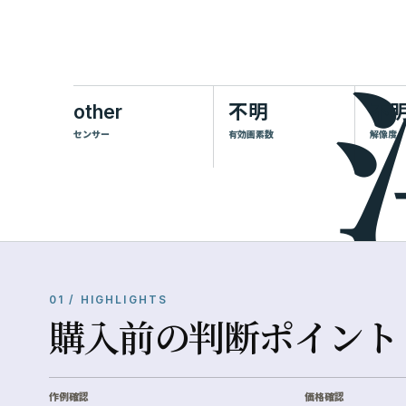
other
不明
不
センサー
有効画素数
解像度
01 / HIGHLIGHTS
購入前の判断ポイント
作例確認
価格確認