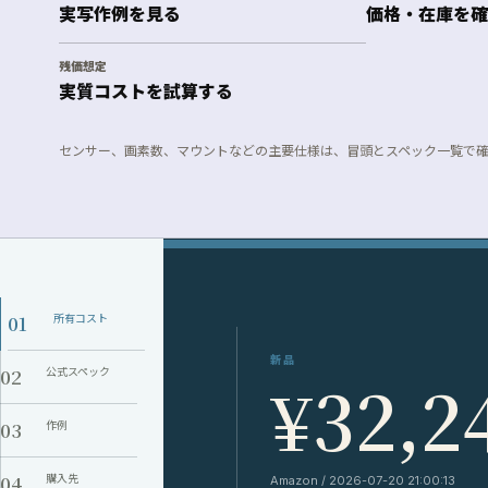
実写作例を見る
価格・在庫を確
残価想定
実質コストを試算する
センサー、画素数、マウントなどの主要仕様は、冒頭とスペック一覧で
01
所有コスト
新品
02
公式スペック
¥32,2
03
作例
04
購入先
Amazon / 2026-07-20 21:00:13