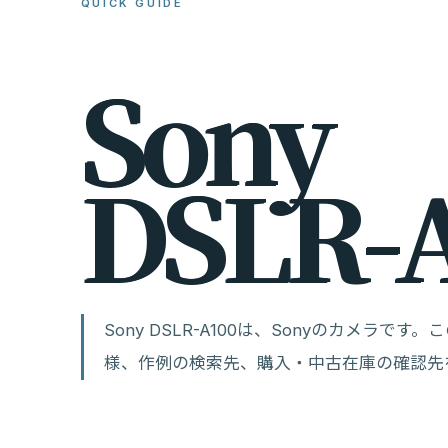
QUICK GUIDE
S
o
n
y
D
S
L
R
-
Sony DSLR-A100は、Sonyのカメラ
様、作例の検索先、購入・中古在庫の確認先