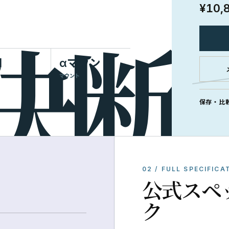
¥10,
明
αマウント
マウント
保存・比
02 / FULL SPECIFICA
公式スペ
ク