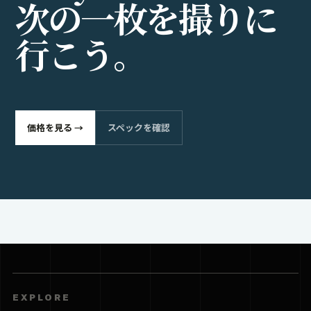
次
の
一
枚
を
撮
り
に
行
こ
う
。
価格を見る →
スペックを確認
EXPLORE