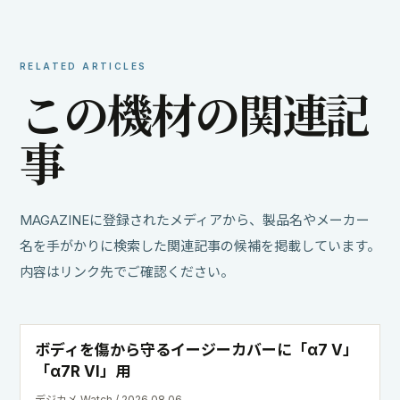
RELATED ARTICLES
こ
の
機
材
の
関
連
記
事
MAGAZINEに登録されたメディアから、製品名やメーカー
名を手がかりに検索した関連記事の候補を掲載しています。
内容はリンク先でご確認ください。
ボディを傷から守るイージーカバーに「α7 V」
「α7R VI」用
デジカメ Watch / 2026.08.06