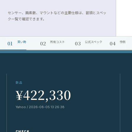
センサー、画素数、マウントなどの主要仕様は、冒頭とスペッ
ク一覧で確認できます。
01
02
03
04
買い時
所有コスト
公式スペック
作例
新品
¥422,330
Yahoo / 2026-08-05 13:26:38
Y
CHECK
C