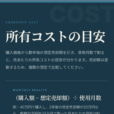
OWNERSHIP COST
所
有
コ
ス
ト
の
目
安
購入価格から数年後の想定売却額を引き、使用月数で割る
と、月あたりの所有コストの目安が分かります。売却額は変
動するため、複数の想定で比較してください。
MONTHLY REALITY
（購入額 − 想定売却額）÷ 使用月数
例：40万円で購入し、2年後の想定売却額が20万円な
ら、差額20万円を24カ月で割った月あたりの目安は約