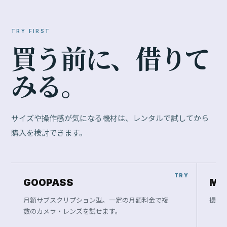
TRY FIRST
買
う
前
に
、
借
り
て
み
る
。
サイズや操作感が気になる機材は、レンタルで試してから
購入を検討できます。
GOOPASS
Ma
月額サブスクリプション型。一定の月額料金で複
撮影
数のカメラ・レンズを試せます。