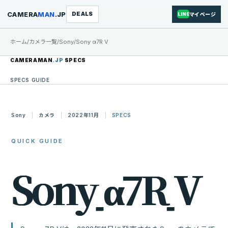
CAMERA
MAN
.JP
DEALS
マイページ
LINE
ホーム
/
カメラ一覧
/
Sony
/
Sony α7R V
CAMERAMAN
.JP
SPECS
SPECS GUIDE
Sony
カメラ
2022年11月
SPECS
QUICK GUIDE
S
o
n
y
α
7
R
V