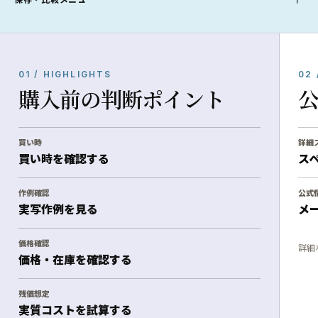
01 / HIGHLIGHTS
02 
購入前の判断ポイント
買い時
詳細
買い時を確認する
ス
作例確認
公式
実写作例を見る
メ
価格確認
詳細
価格・在庫を確認する
残価想定
実質コストを試算する