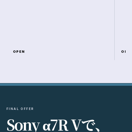
OPEN
OPE
FINAL OFFER
S
o
n
y
α
7
R
V
で
、