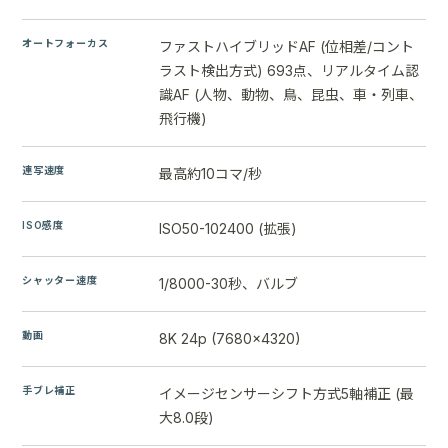
オートフォーカス
ファストハイブリッドAF (位相差/コント
ラスト検出方式) 693点、リアルタイム認
識AF (人物、動物、鳥、昆虫、車・列車、
飛行機)
連写速度
最高約10コマ/秒
ISO感度
ISO50-102400 (拡張)
シャッター速度
1/8000-30秒、バルブ
動画
8K 24p (7680x4320)
手ブレ補正
イメージセンサーシフト方式5軸補正 (最
大8.0段)