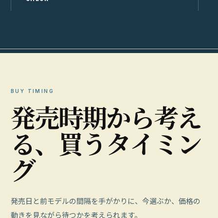
BUY TIMING
発
売
時
期
か
ら
考
え
る
、
買
う
タ
イ
ミ
ン
グ
発売日と前モデルの間隔を手がかりに、今選ぶか、価格の
動きを見ながら待つかを考えられます。