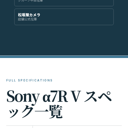
グループ中古在庫
松坂屋カメラ
店舗公式在庫
FULL SPECIFICATIONS
S
o
n
y
α
7
R
V
ス
ペ
ッ
ク
一
覧