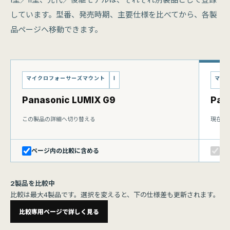
しています。型番、発売時期、主要仕様を比べてから、各製
品ページへ移動できます。
マイクロフォーサーズマウント
I
マイ
Panasonic LUMIX G9
Pana
この製品の詳細へ切り替える
現在表
ページ内の比較に含める
比
2製品を比較中
比較は最大4製品です。選択を変えると、下の仕様差も更新されます。
比較専用ページで詳しく見る