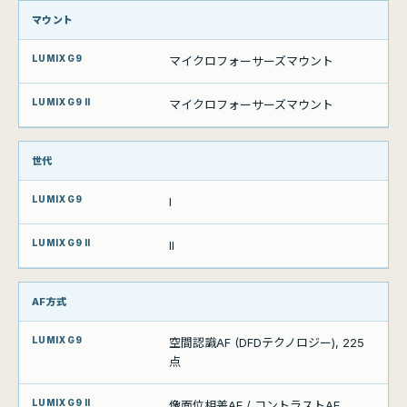
比較項目
マウント
LUMIX G9
LUMIX G9 II
マイクロフォーサーズマウント
マイクロフォーサーズマウント
世代
I
II
AF方式
空間認識AF (DFDテクノロジー), 225
点
像面位相差AF / コントラストAF