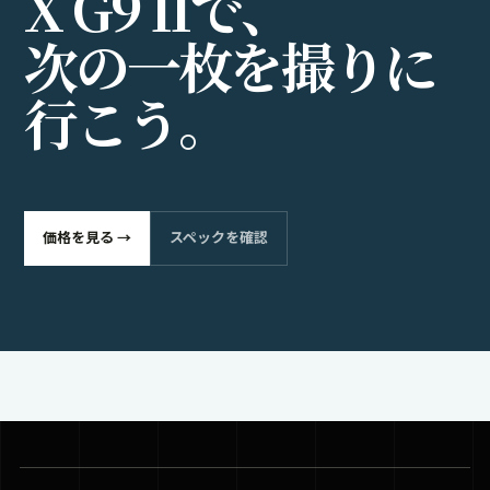
X
G
9
I
I
で
、
次
の
一
枚
を
撮
り
に
行
こ
う
。
価格を見る →
スペックを確認