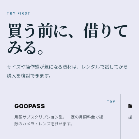
TRY FIRST
買
う
前
に
、
借
り
て
み
る
。
サイズや操作感が気になる機材は、レンタルで試してから
購入を検討できます。
GOOPASS
Ma
月額サブスクリプション型。一定の月額料金で複
撮影
数のカメラ・レンズを試せます。