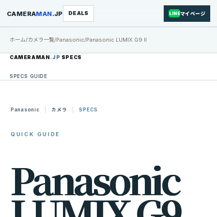
CAMERA
MAN
.JP
DEALS
マイページ
LINE
ホーム
/
カメラ一覧
/
Panasonic
/
Panasonic LUMIX G9 II
CAMERAMAN
.JP
SPECS
SPECS GUIDE
Panasonic
カメラ
SPECS
QUICK GUIDE
P
a
n
a
s
o
n
i
c
L
U
M
I
X
G
9