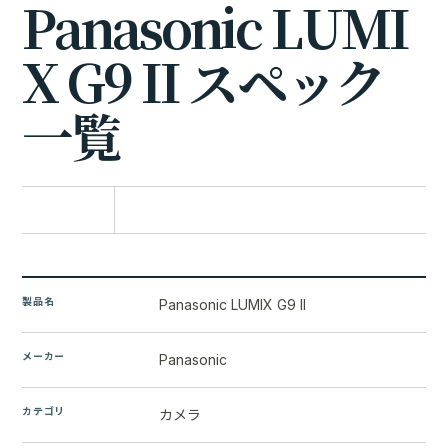
P
a
n
a
s
o
n
i
c
L
U
M
I
X
G
9
I
I
ス
ペ
ッ
ク
一
覧
比較に追加
製品名
Panasonic LUMIX G9 II
メーカー
Panasonic
カテゴリ
カメラ