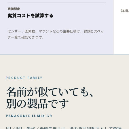
残価想定
詳細
実質コストを試算する
センサー、画素数、マウントなどの主要仕様は、冒頭とスペッ
ク一覧で確認できます。
PRODUCT FAMILY
名前が似ていても、
別の製品です
PANASONIC LUMIX G9
I型／II型、先代／後継モデルは、それぞれ別製品として登録