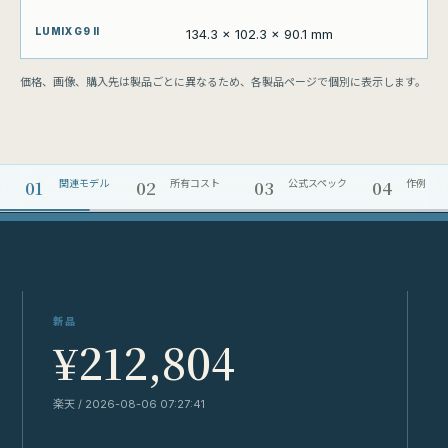
134.3 x 102.3 x 90.1 mm
価格、画像、購入先は製品ごとに異なるため、各製品ページで個別に表示します。
01
02
03
04
関連モデル
所有コスト
公式スペック
作例
新品
¥212,804
楽天 / 2026-08-06 07:27:41
Y