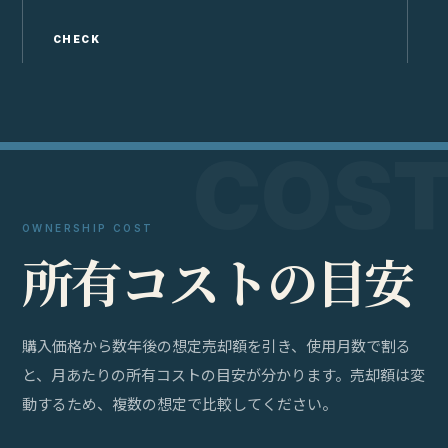
CHECK
C
OWNERSHIP COST
所
有
コ
ス
ト
の
目
安
購入価格から数年後の想定売却額を引き、使用月数で割る
と、月あたりの所有コストの目安が分かります。売却額は変
動するため、複数の想定で比較してください。