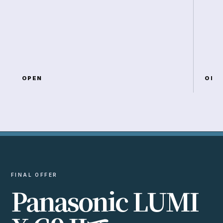
OPEN
OPE
FINAL OFFER
P
a
n
a
s
o
n
i
c
L
U
M
I