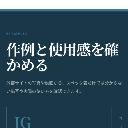
EXAMPLES
作
例
と
使
用
感
を
確
か
め
る
外部サイトの写真や動画から、スペック表だけでは分からな
い描写や実際の使い方を確認できます。