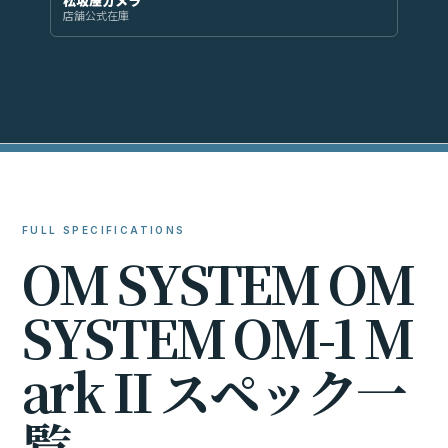
松坂屋カメラ
店舗公式在庫
FULL SPECIFICATIONS
O
M
S
Y
S
T
E
M
O
M
S
Y
S
T
E
M
O
M
-
1
M
a
r
k
I
I
ス
ペ
ッ
ク
一
覧