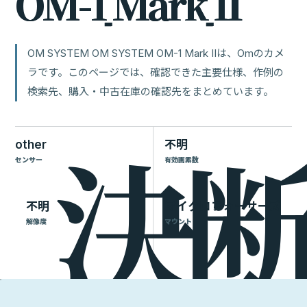
O
M
-
1
M
a
r
k
I
I
OM SYSTEM OM SYSTEM OM-1 Mark IIは、Omのカメ
ラです。このページでは、確認できた主要仕様、作例の
検索先、購入・中古在庫の確認先をまとめています。
other
不明
センサー
有効画素数
不明
マイクロフォーサーズ
解像度
マウント