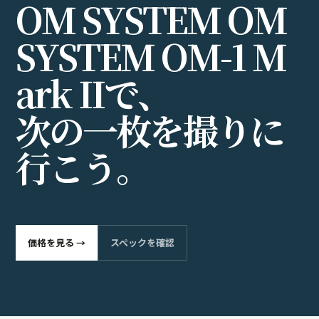
O
M
S
Y
S
T
E
M
O
M
S
Y
S
T
E
M
O
M
-
1
M
a
r
k
I
I
で
、
次
の
一
枚
を
撮
り
に
行
こ
う
。
価格を見る →
スペックを確認