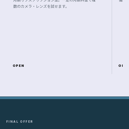
月額サブスクリプション型。一定の月額料金で複
撮影
数のカメラ・レンズを試せます。
OPEN
OPE
FINAL OFFER