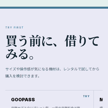
TRY FIRST
買
う
前
に
、
借
り
て
み
る
。
サイズや操作感が気になる機材は、レンタルで試してから
購入を検討できます。
GOOPASS
Ma