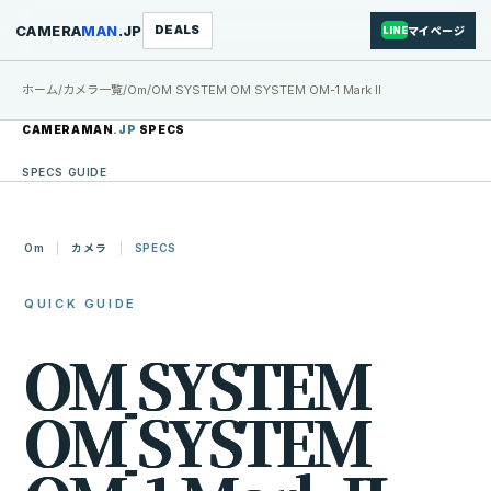
CAMERA
MAN
.JP
DEALS
マイページ
LINE
ホーム
/
カメラ一覧
/
Om
/
OM SYSTEM OM SYSTEM OM-1 Mark II
CAMERAMAN
.JP
SPECS
SPECS GUIDE
Om
カメラ
SPECS
QUICK GUIDE
O
M
S
Y
S
T
E
M
O
M
S
Y
S
T
E
M