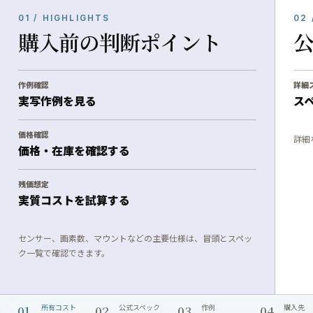
01 / HIGHLIGHTS
02 
購入前の判断ポイント
作例確認
詳細
実写作例を見る
ス
価格確認
詳細
価格・在庫を確認する
残価想定
実質コストを試算する
センサー、画素数、マウントなどの主要仕様は、冒頭とスペッ
ク一覧で確認できます。
01
02
03
04
所有コスト
公式スペック
作例
購入先