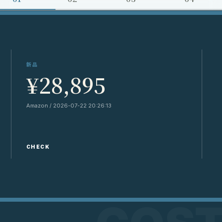
新品
¥28,895
Amazon / 2026-07-22 20:26:13
Y
CHECK
C