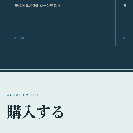
投稿写真と使用シーンを見る
投稿
WHERE TO BUY
購
入
す
る