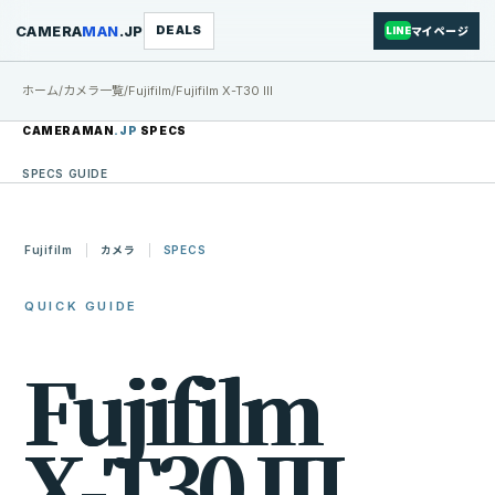
CAMERA
MAN
.JP
DEALS
マイページ
LINE
ホーム
/
カメラ一覧
/
Fujifilm
/
Fujifilm X-T30 III
CAMERAMAN
.JP
SPECS
SPECS GUIDE
Fujifilm
カメラ
SPECS
QUICK GUIDE
F
u
j
i
f
i
l
m
X
-
T
3
0
I
I
I