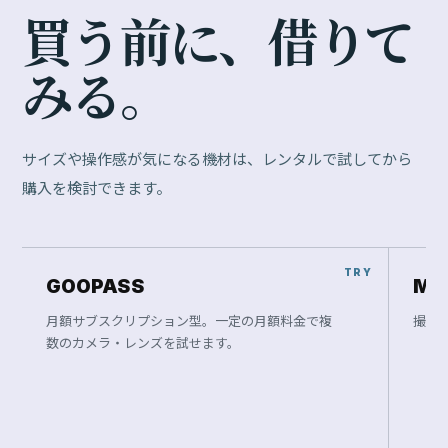
買
う
前
に
、
借
り
て
み
る
。
サイズや操作感が気になる機材は、レンタルで試してから
購入を検討できます。
GOOPASS
Ma
月額サブスクリプション型。一定の月額料金で複
撮影
数のカメラ・レンズを試せます。