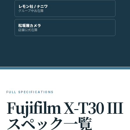
レモン社 / ナニワ
グループ中古在庫
松坂屋カメラ
店舗公式在庫
FULL SPECIFICATIONS
F
u
j
i
f
i
l
m
X
-
T
3
0
I
I
I
ス
ペ
ッ
ク
一
覧