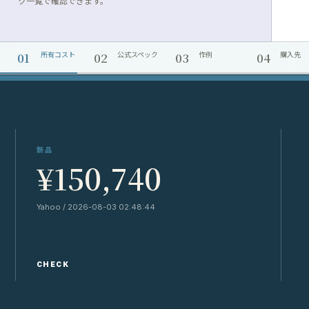
ク一覧で確認できます。
01
02
03
04
所有コスト
公式スペック
作例
購入先
新品
¥150,740
Yahoo / 2026-08-03 02:48:44
Y
CHECK
C