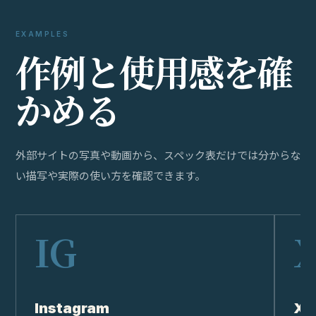
EXAMPLES
作
例
と
使
用
感
を
確
か
め
る
外部サイトの写真や動画から、スペック表だけでは分からな
い描写や実際の使い方を確認できます。
Instagram
X