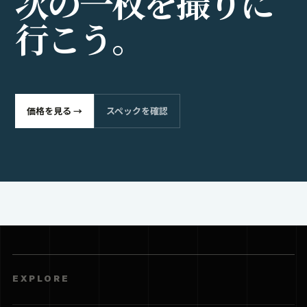
次
の
一
枚
を
撮
り
に
行
こ
う
。
価格を見る →
スペックを確認
EXPLORE