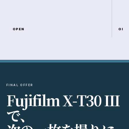
OPEN
OPE
FINAL OFFER
F
u
j
i
f
i
l
m
X
-
T
3
0
I
I
I
で
、