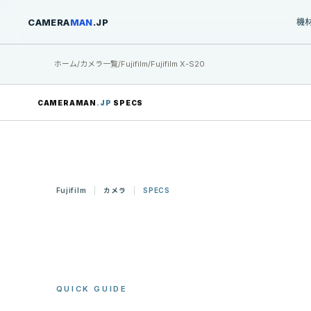
CAMERA
MAN
.JP
機
ホーム
/
カメラ一覧
/
Fujifilm
/
Fujifilm X-S20
CAMERAMAN
.JP
SPECS
Fujifilm
カメラ
SPECS
QUICK GUIDE