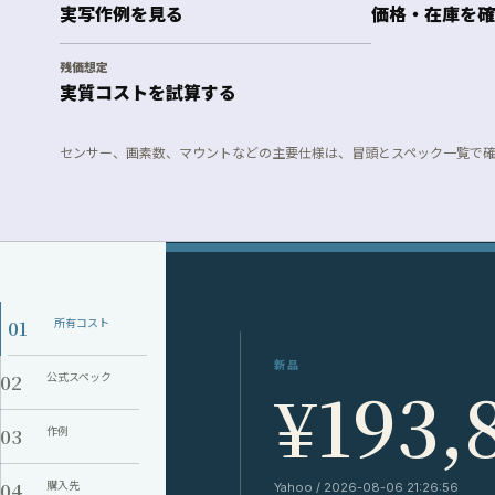
実写作例を見る
価格・在庫を確
残価想定
実質コストを試算する
センサー、画素数、マウントなどの主要仕様は、冒頭とスペック一覧で
01
所有コスト
新品
02
公式スペック
¥193,
03
作例
04
購入先
Yahoo / 2026-08-06 21:26:56