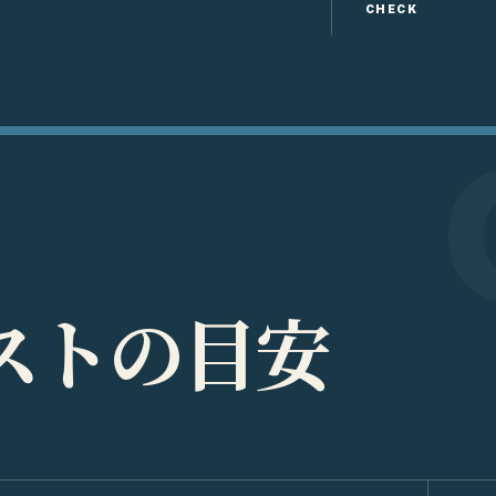
CHECK
ス
ト
の
目
安