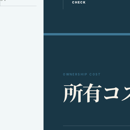
CHECK
OWNERSHIP COST
所
有
コ