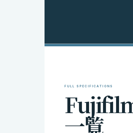
FULL SPECIFICATIONS
F
u
j
i
f
i
l
一
覧