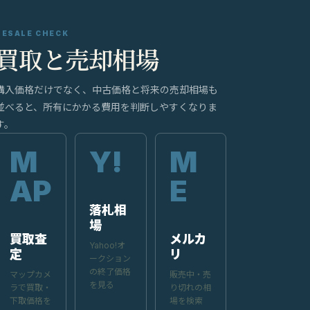
RESALE CHECK
買取と売却相場
購入価格だけでなく、中古価格と将来の売却相場も
並べると、所有にかかる費用を判断しやすくなりま
す。
落札相
場
買取査
メルカ
Yahoo!オ
定
リ
ークション
の終了価格
マップカメ
販売中・売
を見る
ラで買取・
り切れの相
下取価格を
場を検索