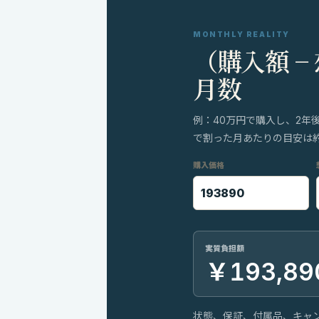
MONTHLY REALITY
（購入額 −
月数
例：40万円で購入し、2年
で割った月あたりの目安は約8
購入価格
実質負担額
￥193,89
状態、保証、付属品、キャ