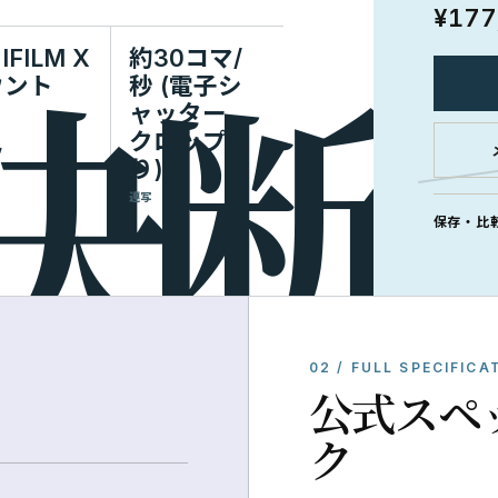
¥177
IFILM X
約30コマ/
ウント
秒 (電子シ
ャッター、
クロップあ
り)
連写
保存・比
02 / FULL SPECIFICA
公式スペ
ク