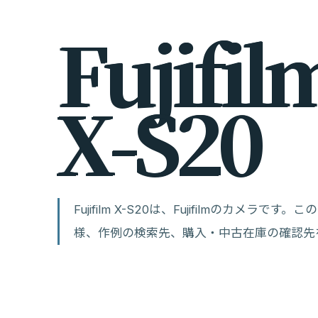
F
u
j
i
f
i
l
X
-
S
2
0
Fujifilm X-S20は、Fujifilmのカメ
様、作例の検索先、購入・中古在庫の確認先