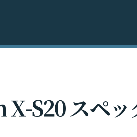
m
X
-
S
2
0
ス
ペ
ッ