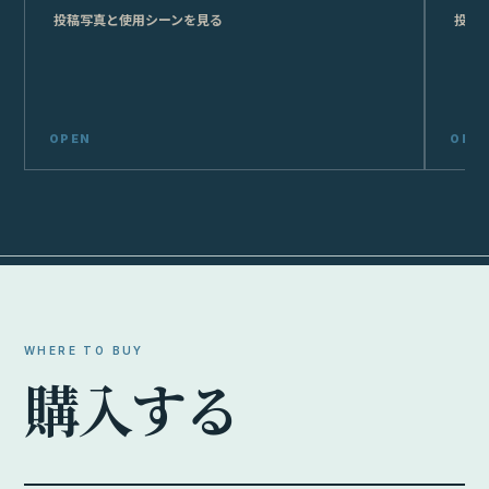
投稿写真と使用シーンを見る
投稿
WHERE TO BUY
購
入
す
る