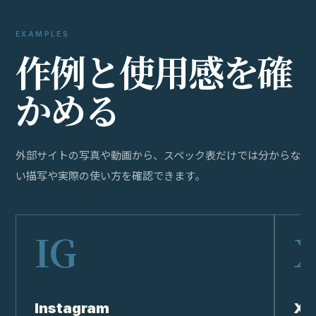
EXAMPLES
作
例
と
使
用
感
を
確
か
め
る
外部サイトの写真や動画から、スペック表だけでは分からな
い描写や実際の使い方を確認できます。
Instagram
X