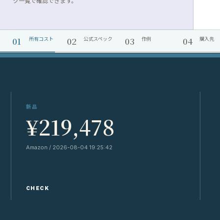
ク一覧で確認できます。
01
02
03
04
所有コスト
公式スペック
作例
購入先
新品
¥219,478
Amazon / 2026-08-04 19:25:42
Y
CHECK
C