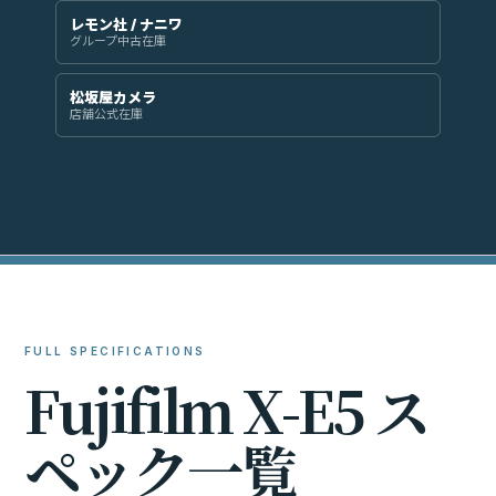
レモン社 / ナニワ
グループ中古在庫
松坂屋カメラ
店舗公式在庫
FULL SPECIFICATIONS
F
u
j
i
f
i
l
m
X
-
E
5
ス
ペ
ッ
ク
一
覧