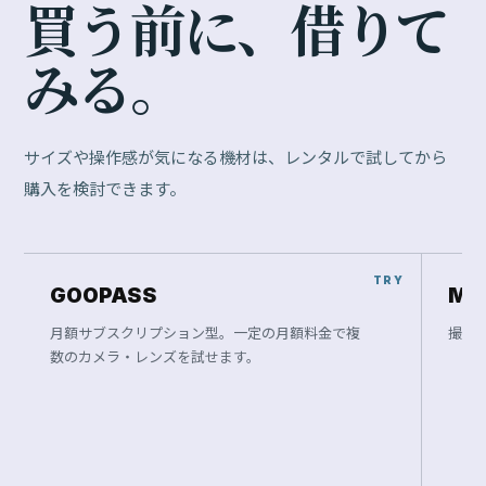
買
う
前
に
、
借
り
て
み
る
。
サイズや操作感が気になる機材は、レンタルで試してから
購入を検討できます。
GOOPASS
Ma
月額サブスクリプション型。一定の月額料金で複
撮影
数のカメラ・レンズを試せます。