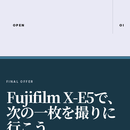
OPEN
OPE
FINAL OFFER
F
u
j
i
f
i
l
m
X
-
E
5
で
、
次
の
一
枚
を
撮
り
に
行
こ
う
。