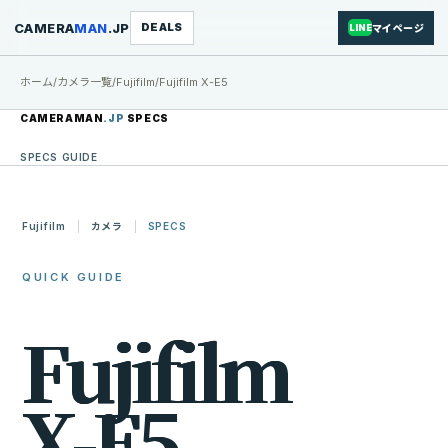
CAMERA
MAN
.JP
DEALS
マイページ
LINE
ホーム
/
カメラ一覧
/
Fujifilm
/
Fujifilm X-E5
CAMERAMAN
.JP
SPECS
SPECS GUIDE
Fujifilm
カメラ
SPECS
QUICK GUIDE
F
u
j
i
f
i
l
m
X
-
E
5