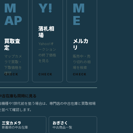
落札相
場
買取査
メルカ
Yahoo!オ
定
リ
ークション
の終了価格
マップカメ
販売中・売
を見る
ラで買取・
り切れの相
下取価格を
場を検索
確認
中古在庫も同時に見る
旧機種や1世代前を狙う場合は、専門店の中古在庫と買取相場
を並べて確認します。
三宝カメラ
おぎさく
新着順の中古在庫
中古商品一覧