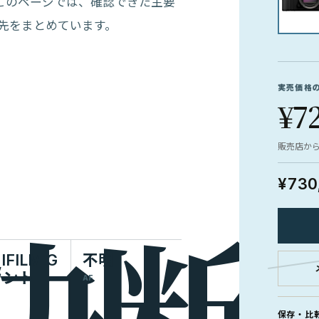
カメラです。このページでは、確認できた主要
先をまとめています。
実売価格
¥7
販売店か
¥730
IFILM G
不明
ウント
AF
保存・比