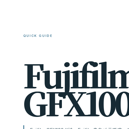
QUICK GUIDE
F
u
j
i
f
i
l
G
F
X
1
0