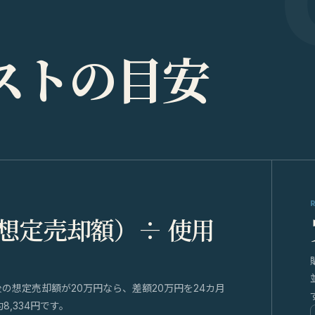
ス
ト
の
目
安
 想定売却額）÷ 使用
後の想定売却額が20万円なら、差額20万円を24カ月
,334円です。