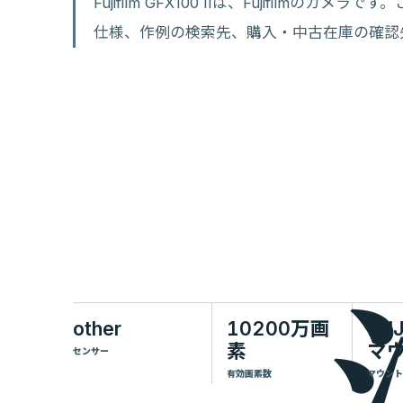
Fujifilm GFX100 IIは、Fujifilmの
仕様、作例の検索先、購入・中古在庫の確認
other
10200万画
FUJ
素
マ
センサー
有効画素数
マウント