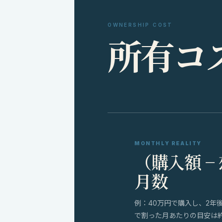
OWNERSHIP COST
所
有
コ
MONTHLY REALITY
（購入額 −
月数
例：40万円で購入し、2年
で割った月あたりの目安は約8