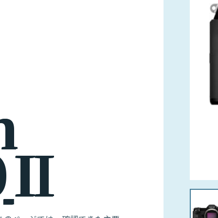
m
0
I
I