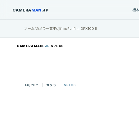
CAMERA
MAN
.JP
機
ホーム
/
カメラ一覧
/
Fujifilm
/
Fujifilm GFX100 II
CAMERAMAN
.JP
SPECS
Fujifilm
カメラ
SPECS