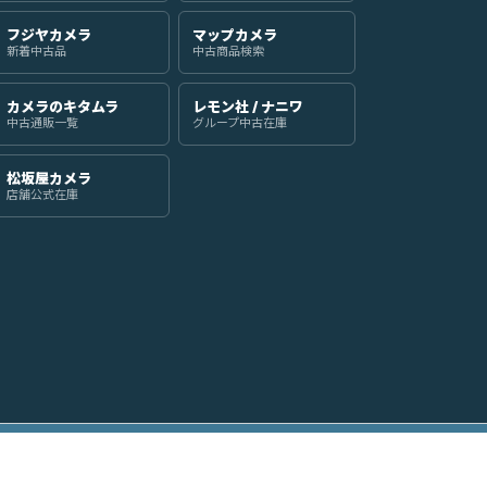
フジヤカメラ
マップカメラ
新着中古品
中古商品検索
カメラのキタムラ
レモン社 / ナニワ
中古通販一覧
グループ中古在庫
松坂屋カメラ
店舗公式在庫