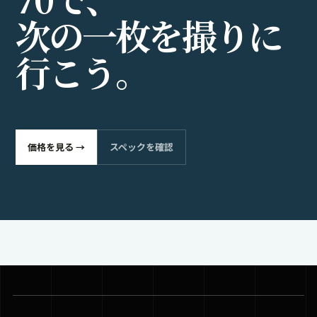
次
の
一
枚
を
撮
り
に
行
こ
う
。
価格を見る →
スペックを確認