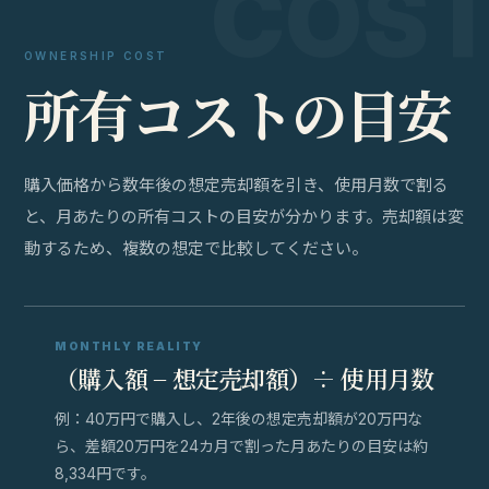
OWNERSHIP COST
所
有
コ
ス
ト
の
目
安
購入価格から数年後の想定売却額を引き、使用月数で割る
と、月あたりの所有コストの目安が分かります。売却額は変
動するため、複数の想定で比較してください。
MONTHLY REALITY
（購入額 − 想定売却額）÷ 使用月数
例：40万円で購入し、2年後の想定売却額が20万円な
ら、差額20万円を24カ月で割った月あたりの目安は約
8,334円です。