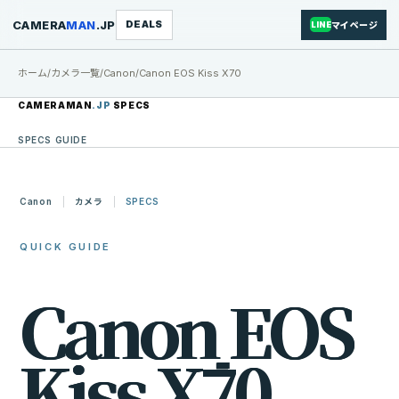
CAMERA
MAN
.JP
DEALS
マイページ
LINE
ホーム
/
カメラ一覧
/
Canon
/
Canon EOS Kiss X70
CAMERAMAN
.JP
SPECS
SPECS GUIDE
Canon
カメラ
SPECS
QUICK GUIDE
C
a
n
o
n
E
O
S
K
i
s
s
X
7
0