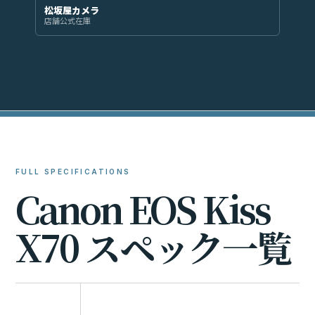
松坂屋カメラ
店舗公式在庫
FULL SPECIFICATIONS
C
a
n
o
n
E
O
S
K
i
s
s
X
7
0
ス
ペ
ッ
ク
一
覧
比較に追加