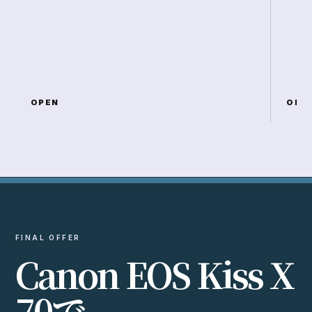
OPEN
OPE
FINAL OFFER
C
a
n
o
n
E
O
S
K
i
s
s
X
7
0
で
、