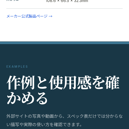
108.6 x 66.5 x 32.3mm
メーカー公式製品ページ →
EXAMPLES
作
例
と
使
用
感
を
確
か
め
る
外部サイトの写真や動画から、スペック表だけでは分からな
い描写や実際の使い方を確認できます。