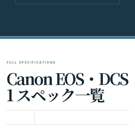
FULL SPECIFICATIONS
C
a
n
o
n
E
O
S
・
D
C
S
1
ス
ペ
ッ
ク
一
覧
比較に追加