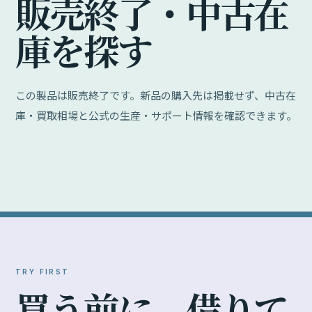
販
売
終
了
・
中
古
在
庫
を
探
す
この製品は販売終了です。新品の購入先は掲載せず、中古在
庫・買取相場と公式の生産・サポート情報を確認できます。
TRY FIRST
買
う
前
に
、
借
り
て