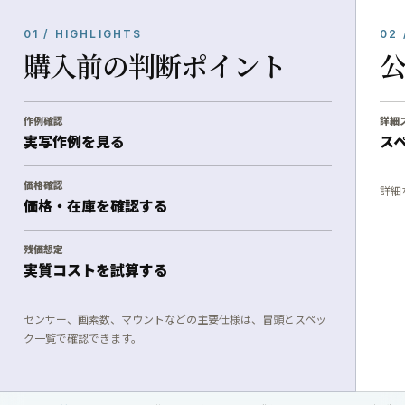
01 / HIGHLIGHTS
02 
購入前の判断ポイント
作例確認
詳細
実写作例を見る
ス
価格確認
詳細
価格・在庫を確認する
残価想定
実質コストを試算する
センサー、画素数、マウントなどの主要仕様は、冒頭とスペッ
ク一覧で確認できます。