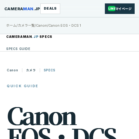
CAMERA
MAN
.JP
DEALS
マイページ
LINE
ホーム
/
カメラ一覧
/
Canon
/
Canon EOS・DCS 1
CAMERAMAN
.JP
SPECS
SPECS GUIDE
Canon
カメラ
SPECS
QUICK GUIDE
C
a
n
o
n
E
O
S
・
D
C
S