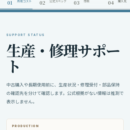
01
02
03
04
所有コスト
公式スペック
作例
購入先
SUPPORT STATUS
生
産
・
修
理
サ
ポ
ー
ト
中古購入や長期使用前に、生産状況・修理受付・部品保持
の確認先を分けて確認します。公式根拠がない情報は推測で
表示しません。
PRODUCTION