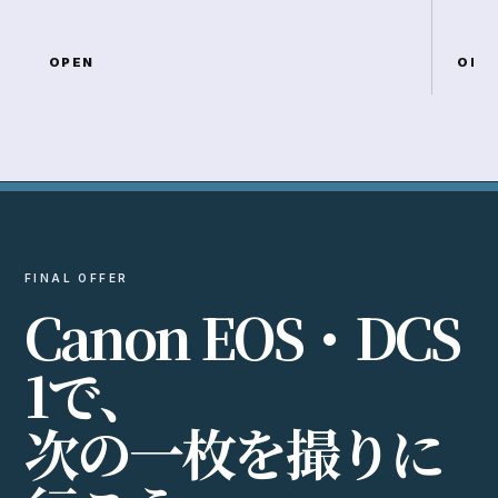
OPEN
OPE
FINAL OFFER
C
a
n
o
n
E
O
S
・
D
C
S
1
で
、
次
の
一
枚
を
撮
り
に