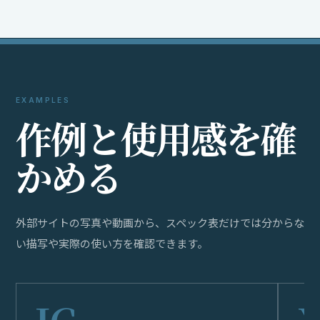
EXAMPLES
作
例
と
使
用
感
を
確
か
め
る
外部サイトの写真や動画から、スペック表だけでは分からな
い描写や実際の使い方を確認できます。