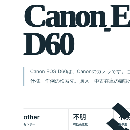
C
a
n
o
n
E
D
6
0
Canon EOS D60は、Canonのカメラ
仕様、作例の検索先、購入・中古在庫の確認
other
不明
不
センサー
有効画素数
解像度