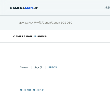
CAMERA
MAN
.JP
機
ホーム
/
カメラ一覧
/
Canon
/
Canon EOS D60
CAMERAMAN
.JP
SPECS
Canon
カメラ
SPECS
QUICK GUIDE