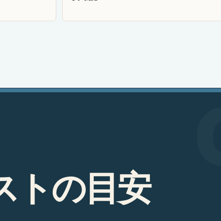
ス
ト
の
目
安