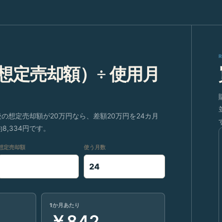
 想定売却額）÷ 使用月
後の想定売却額が20万円なら、差額20万円を24カ月
,334円です。
想定売却額
使う月数
1か月あたり
￥842