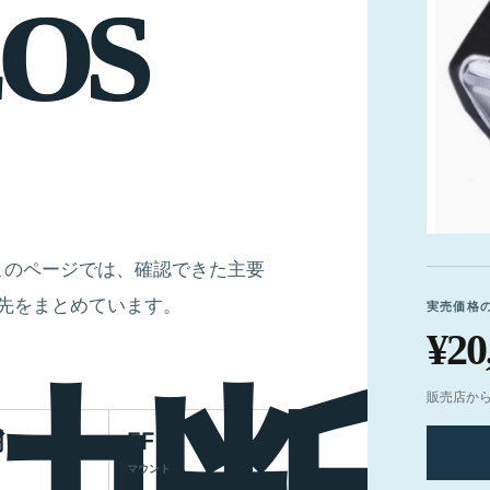
O
S
です。このページでは、確認できた主要
先をまとめています。
実売価格
¥20
販売店か
明
EF
マウント