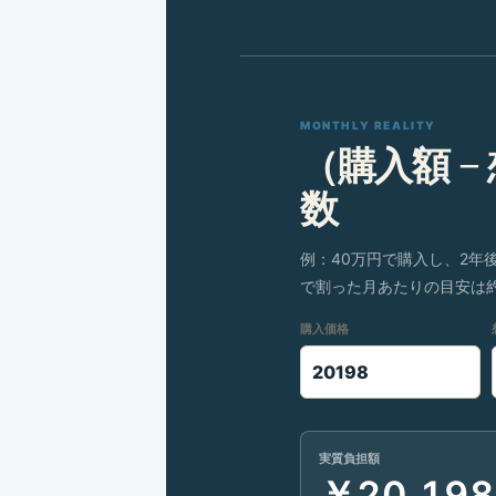
MONTHLY REALITY
（購入額 −
数
例：40万円で購入し、2年
で割った月あたりの目安は約8
購入価格
実質負担額
￥20,198