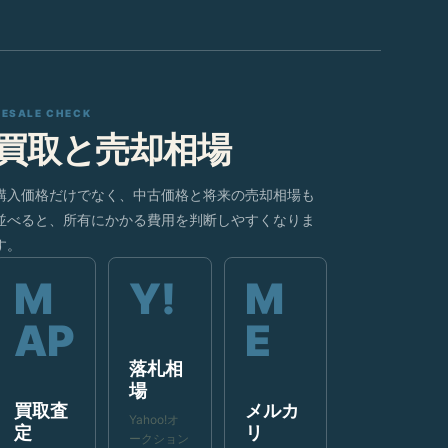
RESALE CHECK
買取と売却相場
購入価格だけでなく、中古価格と将来の売却相場も
並べると、所有にかかる費用を判断しやすくなりま
す。
落札相
場
買取査
メルカ
Yahoo!オ
定
リ
ークション