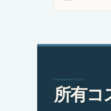
OWNERSHIP COST
所
有
コ