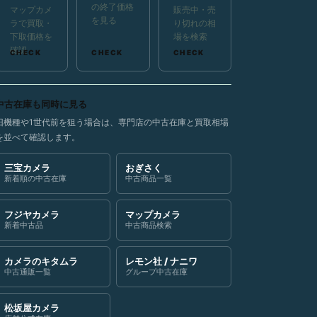
の終了価格
マップカメ
販売中・売
を見る
ラで買取・
り切れの相
下取価格を
場を検索
確認
中古在庫も同時に見る
旧機種や1世代前を狙う場合は、専門店の中古在庫と買取相場
を並べて確認します。
三宝カメラ
おぎさく
新着順の中古在庫
中古商品一覧
フジヤカメラ
マップカメラ
新着中古品
中古商品検索
カメラのキタムラ
レモン社 / ナニワ
中古通販一覧
グループ中古在庫
松坂屋カメラ