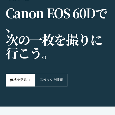
C
a
n
o
n
E
O
S
6
0
D
で
、
次
の
一
枚
を
撮
り
に
行
こ
う
。
価格を見る →
スペックを確認