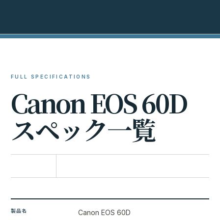
FULL SPECIFICATIONS
C
a
n
o
n
E
O
S
6
0
D
ス
ペ
ッ
ク
一
覧
比較に追加
製品名
Canon EOS 60D