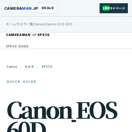
CAMERA
MAN
.JP
DEALS
マイページ
LINE
ホーム
/
カメラ一覧
/
Canon
/
Canon EOS 60D
CAMERAMAN
.JP
SPECS
SPECS GUIDE
Canon
カメラ
SPECS
QUICK GUIDE
C
a
n
o
n
E
O
S
6
0
D