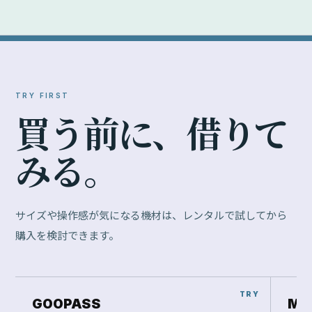
TRY FIRST
買
う
前
に
、
借
り
て
み
る
。
サイズや操作感が気になる機材は、レンタルで試してから
購入を検討できます。
GOOPASS
Ma