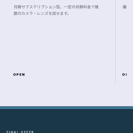
月額サブスクリプション型。一定の月額料金で複
撮影
数のカメラ・レンズを試せます。
OPEN
OPE
FINAL OFFER