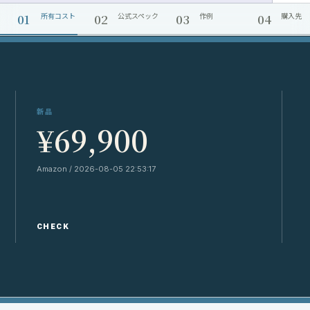
01
02
03
04
所有コスト
公式スペック
作例
購入先
新品
¥69,900
Amazon / 2026-08-05 22:53:17
Y
CHECK
C