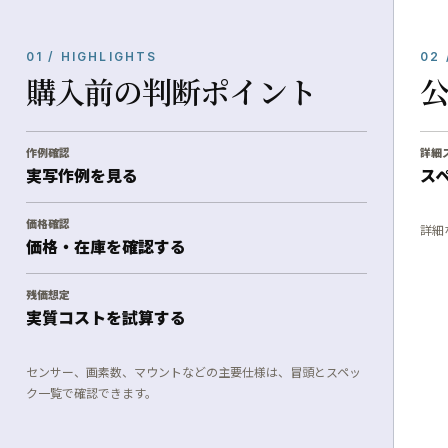
01 / HIGHLIGHTS
02 
購入前の判断ポイント
作例確認
詳細
実写作例を見る
ス
価格確認
詳細
価格・在庫を確認する
残価想定
実質コストを試算する
センサー、画素数、マウントなどの主要仕様は、冒頭とスペッ
ク一覧で確認できます。