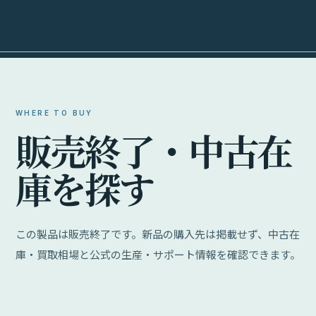
WHERE TO BUY
販
売
終
了
・
中
古
在
庫
を
探
す
この製品は販売終了です。新品の購入先は掲載せず、中古在
庫・買取相場と公式の生産・サポート情報を確認できます。