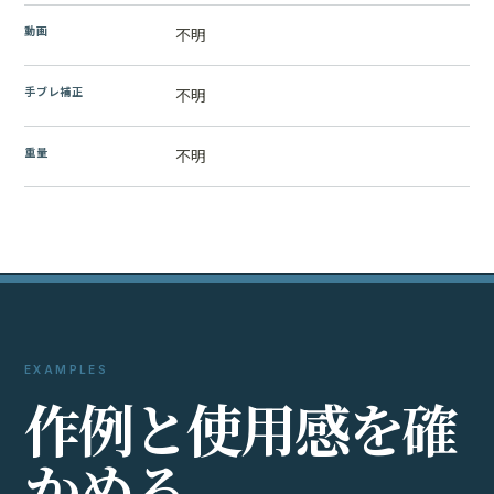
動画
不明
手ブレ補正
不明
重量
不明
EXAMPLES
作
例
と
使
用
感
を
確
か
め
る