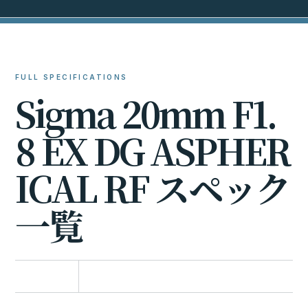
FULL SPECIFICATIONS
S
i
g
m
a
2
0
m
m
F
1
.
8
E
X
D
G
A
S
P
H
E
R
I
C
A
L
R
F
ス
ペ
ッ
ク
一
覧
比較に追加