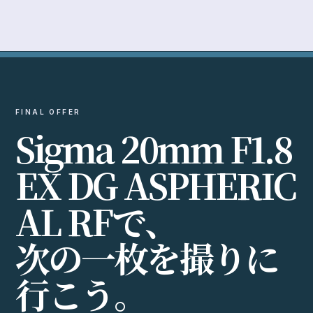
FINAL OFFER
S
i
g
m
a
2
0
m
m
F
1
.
8
E
X
D
G
A
S
P
H
E
R
I
C
A
L
R
F
で
、
次
の
一
枚
を
撮
り
に
行
こ
う
。