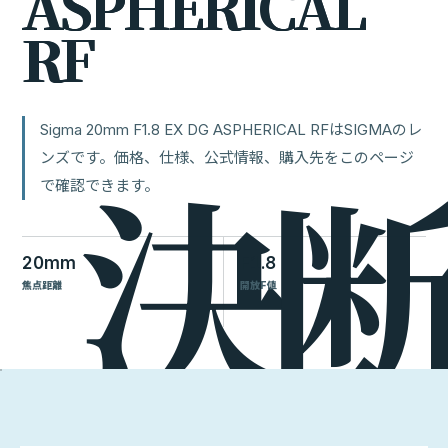
A
S
P
H
E
R
I
C
A
L
R
F
Sigma 20mm F1.8 EX DG ASPHERICAL RFはSIGMAのレ
ンズです。価格、仕様、公式情報、購入先をこのページ
で確認できます。
20mm
F1.8
焦点距離
開放F値