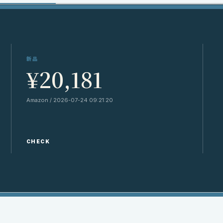
新品
¥20,181
Amazon / 2026-07-24 09:21:20
Y
CHECK
C