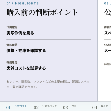
01 / HIGHLIGHTS
02 
購入前の判断ポイント
作例確認
詳細
実写作例を見る
ス
価格確認
公式
価格・在庫を確認する
メ
残価想定
詳細
実質コストを試算する
センサー、画素数、マウントなどの主要仕様は、冒頭とスペッ
ク一覧で確認できます。
01
02
03
04
所有コスト
公式スペック
作例
購入先