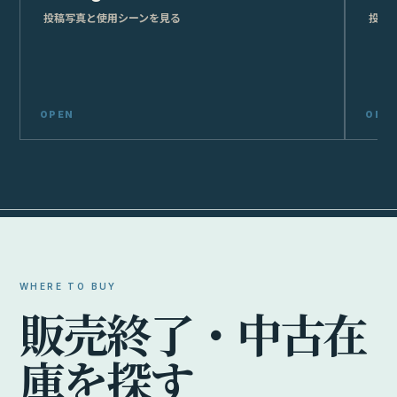
投稿写真と使用シーンを見る
投稿
WHERE TO BUY
販
売
終
了
・
中
古
在
庫
を
探
す