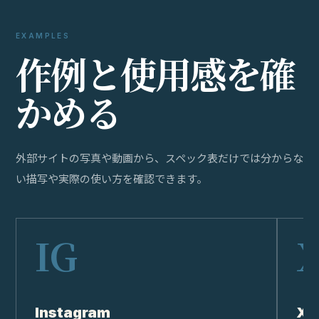
EXAMPLES
作
例
と
使
用
感
を
確
か
め
る
外部サイトの写真や動画から、スペック表だけでは分からな
い描写や実際の使い方を確認できます。
Instagram
X