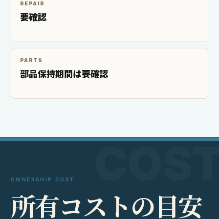
REPAIR
要確認
PARTS
部品保持期間は要確認
OWNERSHIP COST
所
有
コ
ス
ト
の
目
安