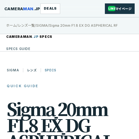
CAMERA
MAN
.JP
DEALS
マイページ
LINE
ホーム
/
レンズ一覧
/
SIGMA
/
Sigma 20mm F1.8 EX DG ASPHERICAL RF
CAMERAMAN
.JP
SPECS
SPECS GUIDE
SIGMA
レンズ
SPECS
QUICK GUIDE
S
i
g
m
a
2
0
m
m
F
1
.
8
E
X
D
G