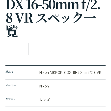
D
X
1
6
-
5
0
m
m
f
/
2
.
8
V
R
ス
ペ
ッ
ク
一
覧
比較に追加
製品名
Nikon NIKKOR Z DX 16-50mm f/2.8 VR
メーカー
Nikon
カテゴリ
レンズ