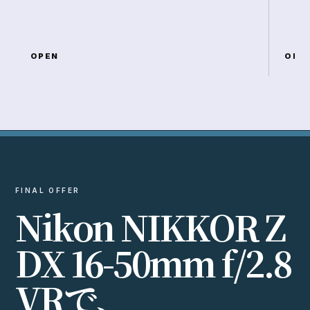
OPEN
OPE
FINAL OFFER
N
i
k
o
n
N
I
K
K
O
R
Z
D
X
1
6
-
5
0
m
m
f
/
2
.
8
V
R
で
、