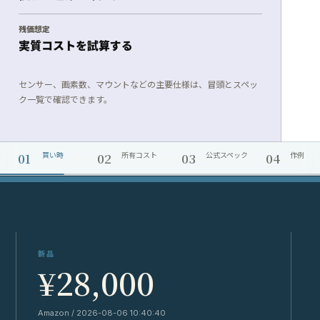
残価想定
実質コストを試算する
センサー、画素数、マウントなどの主要仕様は、冒頭とスペッ
ク一覧で確認できます。
01
02
03
04
買い時
所有コスト
公式スペック
作例
新品
¥28,000
Amazon / 2026-08-06 10:40:40
Y