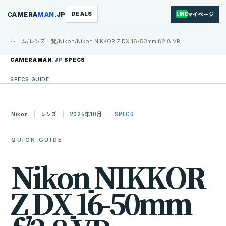
CAMERA
MAN
.JP
DEALS
マイページ
LINE
ホーム
/
レンズ一覧
/
Nikon
/
Nikon NIKKOR Z DX 16-50mm f/2.8 VR
CAMERAMAN
.JP
SPECS
SPECS GUIDE
Nikon
レンズ
2025年10月
SPECS
QUICK GUIDE
N
i
k
o
n
N
I
K
K
O
R
Z
D
X
1
6
-
5
0
m
m