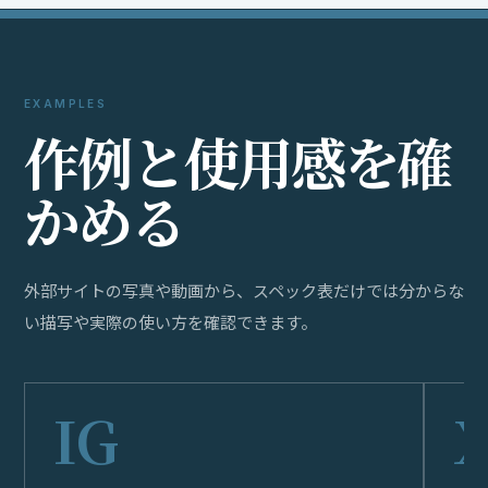
EXAMPLES
作
例
と
使
用
感
を
確
か
め
る
外部サイトの写真や動画から、スペック表だけでは分からな
い描写や実際の使い方を確認できます。