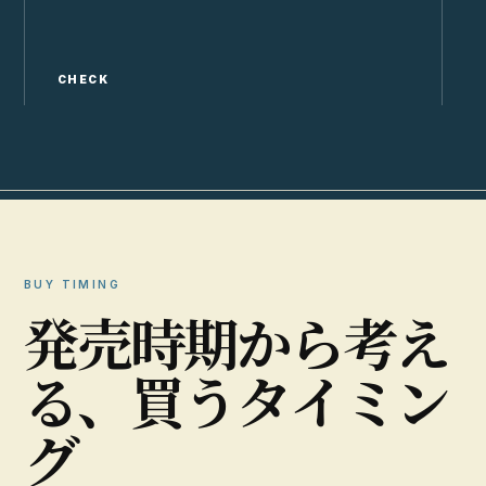
CHECK
C
BUY TIMING
発
売
時
期
か
ら
考
え
る
、
買
う
タ
イ
ミ
ン
グ