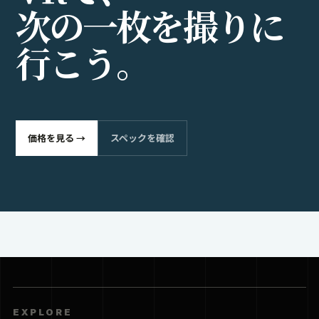
次
の
一
枚
を
撮
り
に
行
こ
う
。
価格を見る →
スペックを確認
EXPLORE