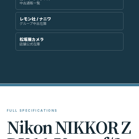
中古通販一覧
レモン社 / ナニワ
グループ中古在庫
松坂屋カメラ
店舗公式在庫
FULL SPECIFICATIONS
N
i
k
o
n
N
I
K
K
O
R
Z