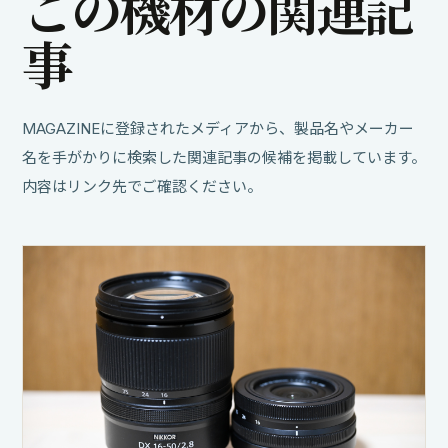
こ
の
機
材
の
関
連
記
事
MAGAZINEに登録されたメディアから、製品名やメーカー
名を手がかりに検索した関連記事の候補を掲載しています。
内容はリンク先でご確認ください。