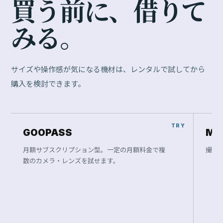
買
う
前
に
、
借
り
て
み
る
。
サイズや操作感が気になる機材は、レンタルで試してから
購入を検討できます。
GOOPASS
Ma
月額サブスクリプション型。一定の月額料金で複
撮影
数のカメラ・レンズを試せます。