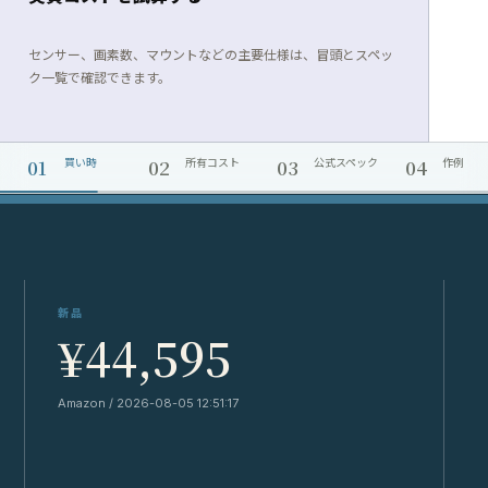
センサー、画素数、マウントなどの主要仕様は、冒頭とスペッ
ク一覧で確認できます。
01
02
03
04
買い時
所有コスト
公式スペック
作例
新品
¥44,595
Amazon / 2026-08-05 12:51:17
Y