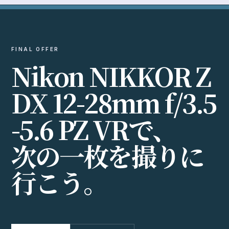
FINAL OFFER
N
i
k
o
n
N
I
K
K
O
R
Z
D
X
1
2
-
2
8
m
m
f
/
3
.
5
-
5
.
6
P
Z
V
R
で
、
次
の
一
枚
を
撮
り
に
行
こ
う
。