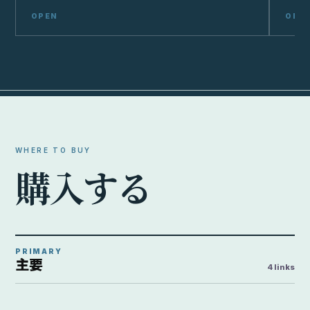
WHERE TO BUY
購
入
す
る
PRIMARY
主要
4 links