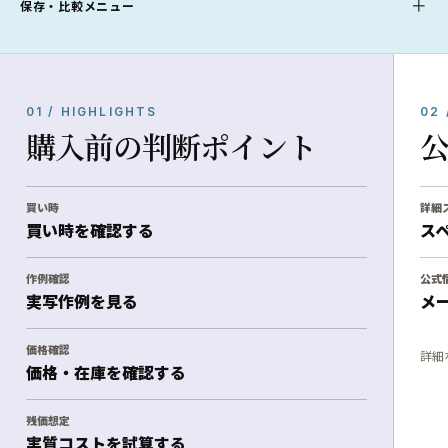
保存・比較メニュー
01 / HIGHLIGHTS
02 
購入前の判断ポイント
買い時
詳細
買い時を確認する
ス
作例確認
公式
実写作例を見る
メ
価格確認
詳細
価格・在庫を確認する
残価想定
実質コストを試算する