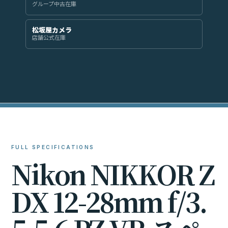
グループ中古在庫
松坂屋カメラ
店舗公式在庫
FULL SPECIFICATIONS
N
i
k
o
n
N
I
K
K
O
R
Z
D
X
1
2
-
2
8
m
m
f
/
3
.