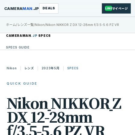
CAMERA
MAN
.JP
DEALS
マイページ
LINE
ホーム
/
レンズ一覧
/
Nikon
/
Nikon NIKKOR Z DX 12-28mm f/3.5-5.6 PZ VR
CAMERAMAN
.JP
SPECS
SPECS GUIDE
Nikon
レンズ
2023年5月
SPECS
QUICK GUIDE
N
i
k
o
n
N
I
K
K
O
R
Z
D
X
1
2
-
2
8
m
m
f
/
3
.
5
-
5
.
6
P
Z
V
R