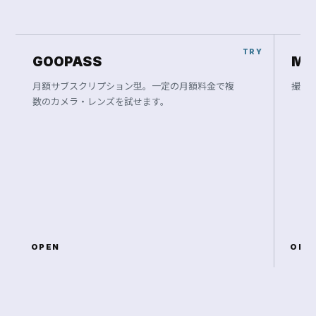
GOOPASS
Ma
月額サブスクリプション型。一定の月額料金で複
撮影
数のカメラ・レンズを試せます。
OPEN
OPE