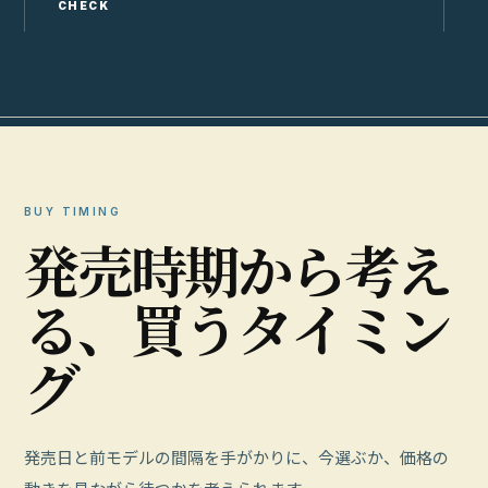
CHECK
C
BUY TIMING
発
売
時
期
か
ら
考
え
る
、
買
う
タ
イ
ミ
ン
グ
発売日と前モデルの間隔を手がかりに、今選ぶか、価格の