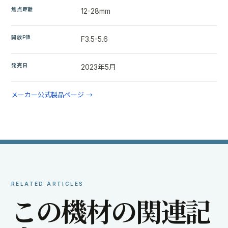
焦点距離
12-28mm
開放F値
F3.5-5.6
発売日
2023年5月
メーカー公式製品ページ →
RELATED ARTICLES
こ
の
機
材
の
関
連
記