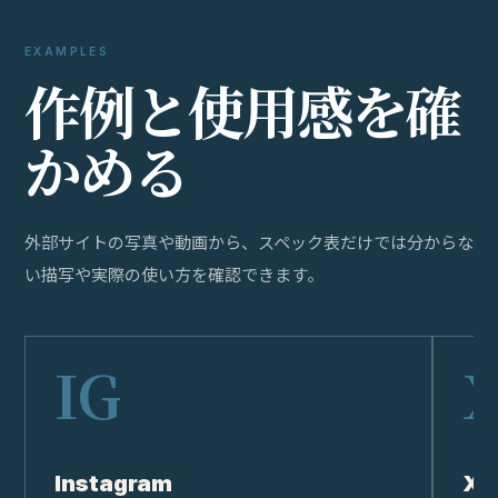
Instagram
X
投稿写真と使用シーンを見る
投稿
WHERE TO BUY
購
入
す
る