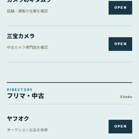
OPEN
オークション出品を検索
メルカリ
OPEN
フリマ出品を検索
Yahoo!中古
Yahoo!ショッピング内の中古価格
¥359,800
OPEN
Yahoo中古 / 中古 / カメラFanks-PROShop ヤフー店 / 2026-08-
10 19:48:34時点
GEO
OPEN