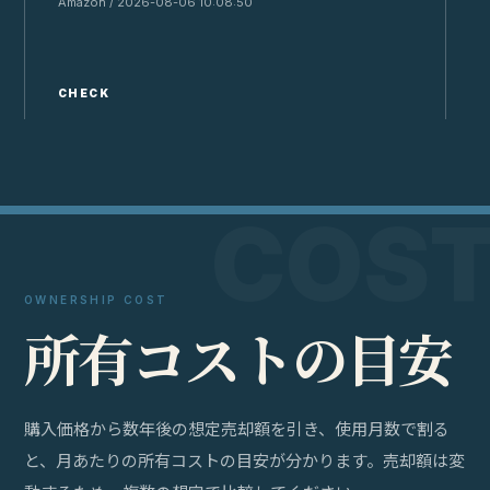
Amazon / 2026-08-06 10:08:50
Y
CHECK
C
OWNERSHIP COST
所
有
コ
ス
ト
の
目
安
購入価格から数年後の想定売却額を引き、使用月数で割る
と、月あたりの所有コストの目安が分かります。売却額は変