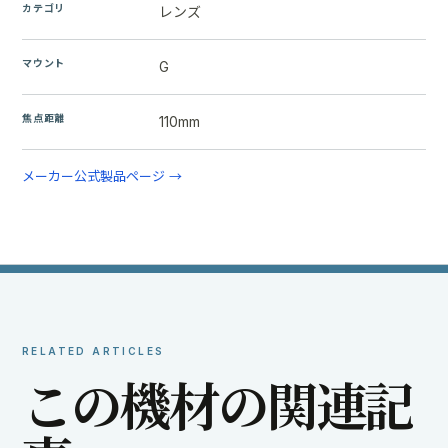
カテゴリ
レンズ
マウント
G
焦点距離
110mm
メーカー公式製品ページ →
RELATED ARTICLES
こ
の
機
材
の
関
連
記