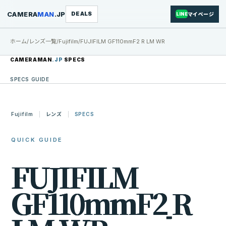
CAMERA
MAN
.JP
DEALS
マイページ
LINE
ホーム
/
レンズ一覧
/
Fujifilm
/
FUJIFILM GF110mmF2 R LM WR
CAMERAMAN
.JP
SPECS
SPECS GUIDE
Fujifilm
レンズ
SPECS
QUICK GUIDE
F
U
J
I
F
I
L
M
G
F
1
1
0
m
m
F
2
R