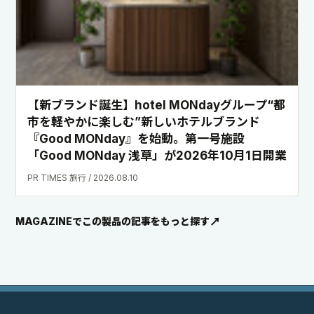
EXAMPLES
作
例
と
使
用
感
を
確
か
め
る
外部サイトの写真や動画から、スペック表だけでは分からな
い描写や実際の使い方を確認できます。