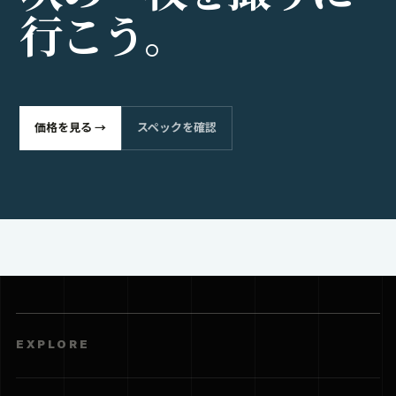
SPECS
機材DB
DEALS
価格とセール
HOTELS
旅と宿
CITY
街と住まい
CREATE