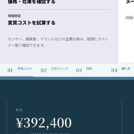
価格・在庫を確認する
メ
残価想定
詳細
実質コストを試算する
センサー、画素数、マウントなどの主要仕様は、冒頭とスペッ
ク一覧で確認できます。
01
02
03
04
所有コスト
公式スペック
作例
購入先
新品
¥392,400