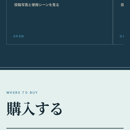
PRIMARY
主要
4 links
Amazon
在庫と実売価格を検索
¥392,400
OPEN
Amazon / 新品 / Amazon / 2026-08-06 10:08:50時点
Yahoo!ショッピング
ポイント込みの価格を検索
¥399,633
OPEN
Yahoo / 新品 / ケーズデンキ Yahoo!ショップ / 2026-08-10