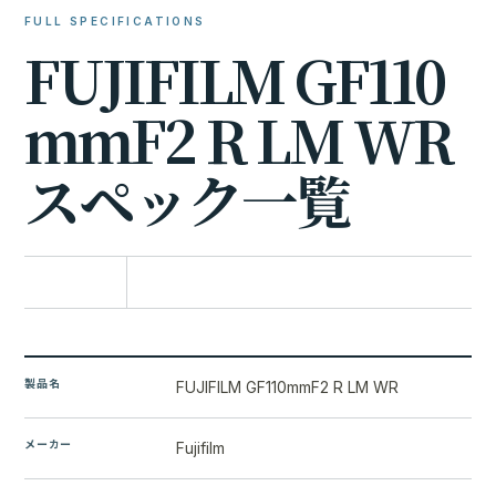
FULL SPECIFICATIONS
F
U
J
I
F
I
L
M
G
F
1
1
0
m
m
F
2
R
L
M
W
R
ス
ペ
ッ
ク
一
覧
比較に追加
製品名
FUJIFILM GF110mmF2 R LM WR
メーカー
Fujifilm