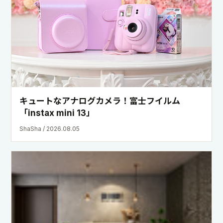
【新ブランド誕生】hotel MONdayグループ“都
市を軽やかに楽しむ”新しいホテルブランド
『Good MONday』を始動。第一号施設
「Good MONday 浅草」が2026年10月1日開業
PR TIMES 旅行 / 2026.08.10
MAGAZINEでこの製品の記事をもっと探す