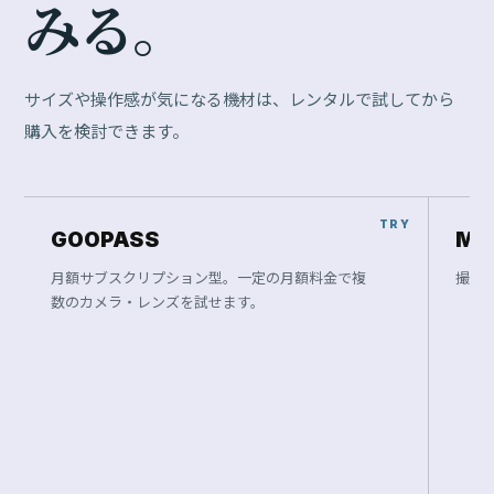
OPEN
OPE
FINAL OFFER
F
U
J
I
F
I
L
M
G
F
1
1
0
m
m
F
2
R
L
M
W
R
で
、