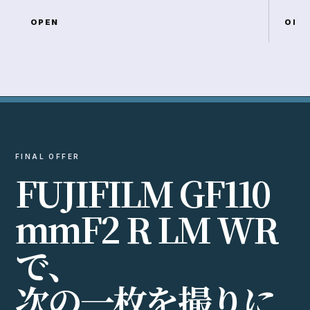
次
の
一
枚
を
撮
り
に
行
こ
う
。
価格を見る →
スペックを確認
EXPLORE