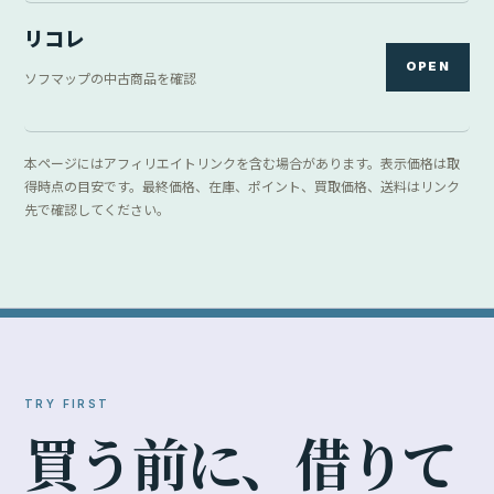
買
う
前
に
、
借
り
て
み
る
。
サイズや操作感が気になる機材は、レンタルで試してから
購入を検討できます。
GOOPASS
Ma
月額サブスクリプション型。一定の月額料金で複
撮影
数のカメラ・レンズを試せます。