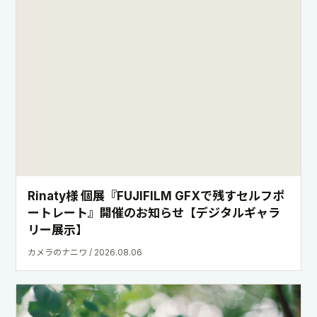
＃『8年ぶりに、FUJIFILMネガと出会い直
す。』｜フィルムカメラの魅力 国分真央
ShaSha / 2026.08.02