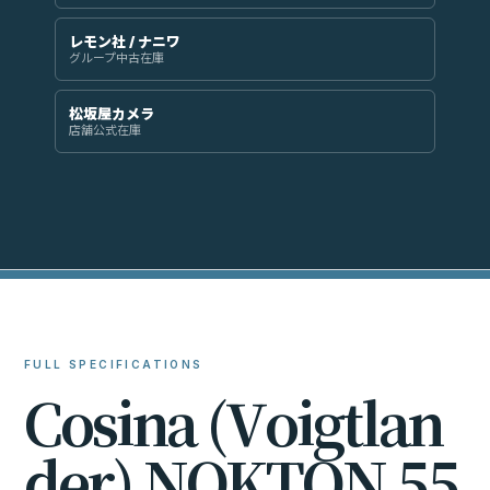
レモン社 / ナニワ
グループ中古在庫
松坂屋カメラ
店舗公式在庫
FULL SPECIFICATIONS
C
o
s
i
n
a
(
V
o
i
g
t
l
a
n
d
e
r
)
N
O
K
T
O
N
5
5