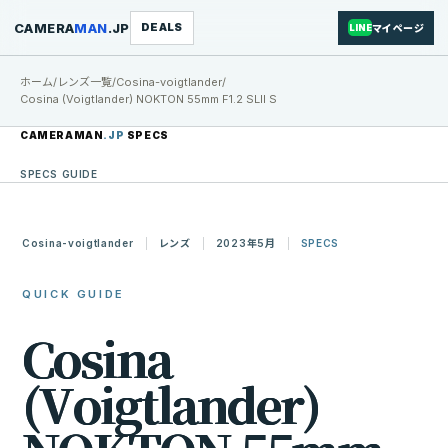
CAMERA
MAN
.JP
DEALS
マイページ
LINE
ホーム
/
レンズ一覧
/
Cosina-voigtlander
/
Cosina (Voigtlander) NOKTON 55mm F1.2 SLII S
CAMERAMAN
.JP
SPECS
SPECS GUIDE
Cosina-voigtlander
レンズ
2023年5月
SPECS
QUICK GUIDE
C
o
s
i
n
a
(
V
o
i
g
t
l
a
n
d
e
r
)