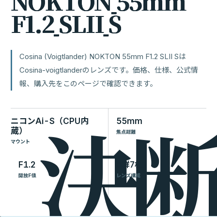
N
O
K
T
O
N
5
5
m
m
F
1
.
2
S
L
I
I
S
Cosina (Voigtlander) NOKTON 55mm F1.2 SLII Sは
Cosina-voigtlanderのレンズです。価格、仕様、公式情
報、購入先をこのページで確認できます。
ニコンAi-S（CPU内
55mm
蔵）
焦点距離
マウント
F1.2
6群7枚
開放F値
レンズ構成