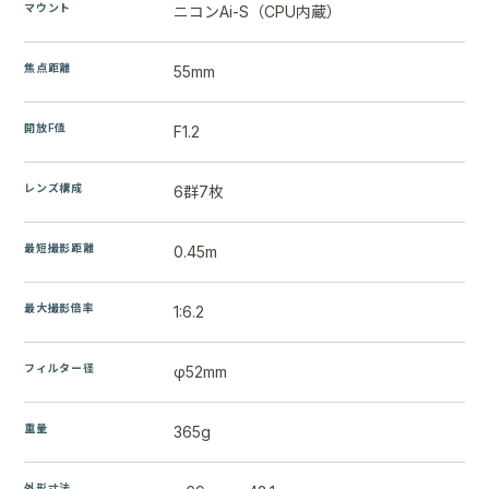
マウント
ニコンAi-S（CPU内蔵）
焦点距離
55mm
開放F値
F1.2
レンズ構成
6群7枚
最短撮影距離
0.45m
最大撮影倍率
1:6.2
フィルター径
φ52mm
重量
365g
外形寸法