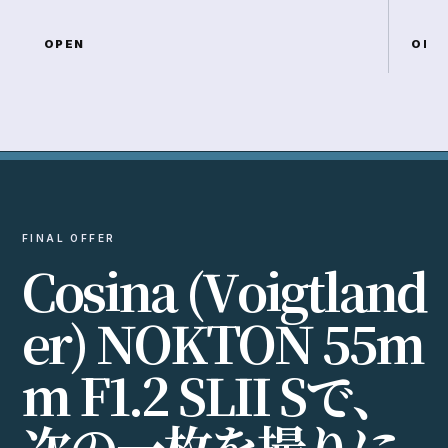
OPEN
OPE
FINAL OFFER
C
o
s
i
n
a
(
V
o
i
g
t
l
a
n
d
e
r
)
N
O
K
T
O
N
5
5
m
m
F
1
.
2
S
L
I
I
S
で
、
次
の
一
枚
を
撮
り
に