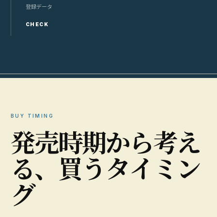
登録データ
CHECK
BUY TIMING
発
売
時
期
か
ら
考
え
る
、
買
う
タ
イ
ミ
ン
グ