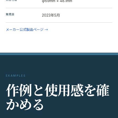
φ69mm × 48.1mm
発売日
2023年5月
メーカー公式製品ページ →
EXAMPLES
作
例
と
使
用
感
を
確
か
め
る