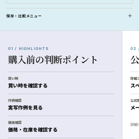
保存・比較メニュー
01 / HIGHLIGHTS
02 
購入前の判断ポイント
買い時
詳細
買い時を確認する
ス
作例確認
公式
実写作例を見る
メ
価格確認
詳細
価格・在庫を確認する