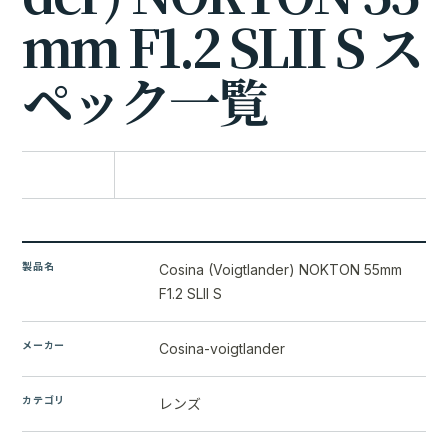
m
m
F
1
.
2
S
L
I
I
S
ス
ペ
ッ
ク
一
覧
比較に追加
製品名
Cosina (Voigtlander) NOKTON 55mm
F1.2 SLII S
メーカー
Cosina-voigtlander
カテゴリ
レンズ