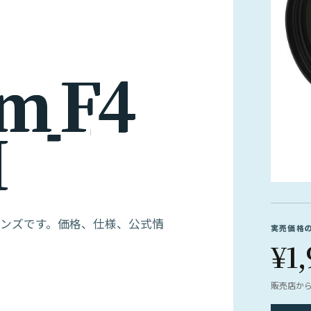
m
F
4
M
anonのレンズです。価格、仕様、公式情
実売価格
¥1,
販売店か