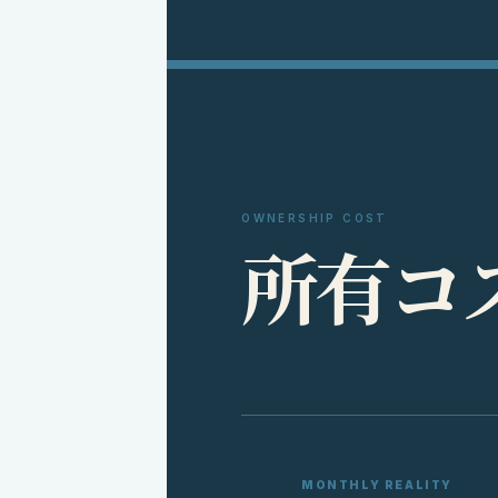
OWNERSHIP COST
所
有
コ
MONTHLY REALITY