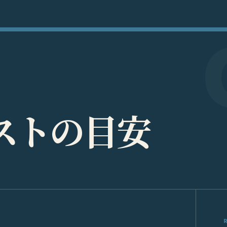
ス
ト
の
目
安