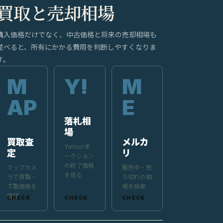
買取と売却相場
購入価格だけでなく、中古価格と将来の売却相場も
並べると、所有にかかる費用を判断しやすくなりま
す。
落札相
場
買取査
メルカ
Yahoo!オ
定
リ
ークション
の終了価格
マップカメ
販売中・売
を見る
ラで買取・
り切れの相
下取価格を
場を検索
確認