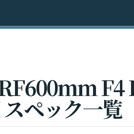
R
F
6
0
0
m
m
F
4
M
ス
ペ
ッ
ク
一
覧