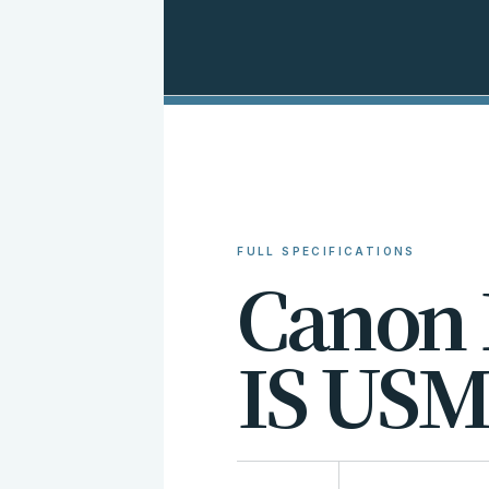
FULL SPECIFICATIONS
C
a
n
o
n
I
S
U
S
比較に追加