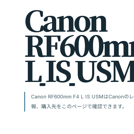
C
a
n
o
n
R
F
6
0
0
m
L
I
S
U
S
Canon RF600mm F4 L IS USMはC
報、購入先をこのページで確認できます。