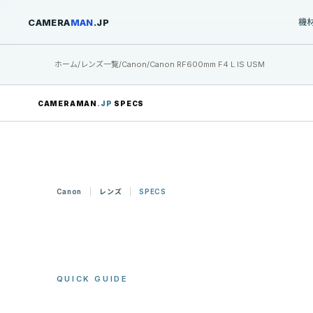
CAMERA
MAN
.JP
機
ホーム
/
レンズ一覧
/
Canon
/
Canon RF600mm F4 L IS USM
CAMERAMAN
.JP
SPECS
Canon
レンズ
SPECS
QUICK GUIDE