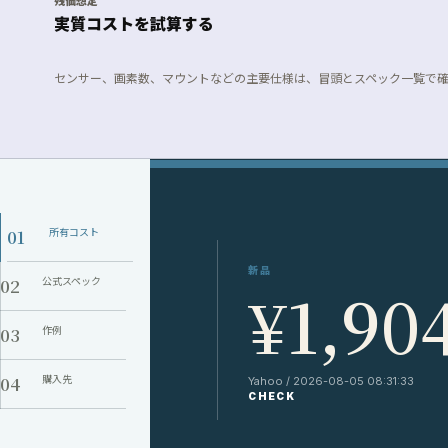
残価想定
実質コストを試算する
センサー、画素数、マウントなどの主要仕様は、冒頭とスペック一覧で
01
所有コスト
新品
02
公式スペック
¥1,90
03
作例
04
購入先
Yahoo / 2026-08-05 08:31:33
CHECK